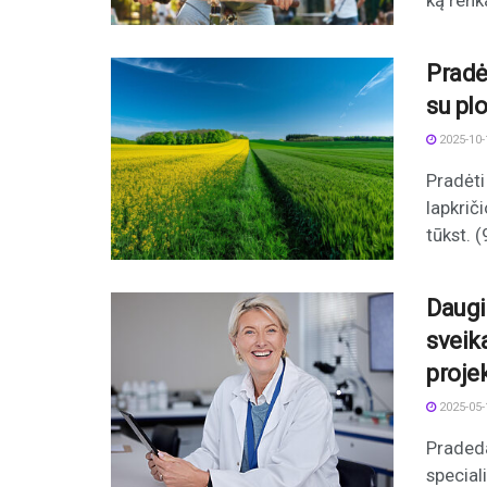
ką renk
Pradė
su plo
2025-10-
Pradėti
lapkrič
tūkst. (9
Daugi
sveik
proje
2025-05-
Pradeda
special