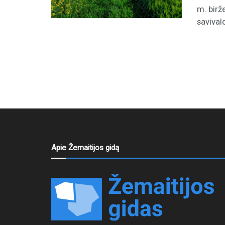
m. birž
savival
Apie Žemaitijos gidą