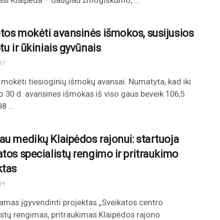
asi Klaipėda – daugiau žmogiškumo, ...
tos mokėti avansinės išmokos, susijusios
tu ir ūkiniais gyvūnais
17
 mokėti tiesioginių išmokų avansai. Numatyta, kad iki
io 30 d. avansines išmokas iš viso gaus beveik 106,5
8 ...
au medikų Klaipėdos rajonui: startuoja
atos specialistų rengimo ir pritraukimo
ktas
19
mas įgyvendinti projektas „Sveikatos centro
istų rengimas, pritraukimas Klaipėdos rajono