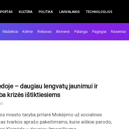
SPORTAS
KULTŪRA
POLITIKA
LAISVALAIKIS
TECHNOLOGIJOS
Mažeikiai
Kelmė
Rietavas
Akmenė
Palanga
Pagėgiai
Raseiniai
ėdoje – daugiau lengvatų jaunimui ir
ba krizės ištiktiesiems
30
os miesto taryba pritarė Mokėjimo už socialines
as tvarkos aprašo pakeitimams, kurie aiškiai parodo,