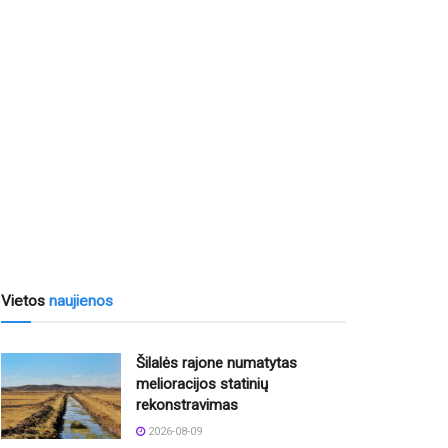
Vietos
naujienos
Šilalės rajone numatytas
melioracijos statinių
rekonstravimas
2026-08-09