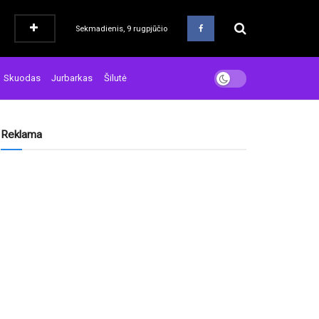
Sekmadienis, 9 rugpjūčio
Skuodas
Jurbarkas
Šilutė
Reklama