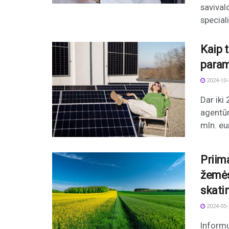
savivald
special
Kaip 
param
2024-10-
Dar iki
agentūr
mln. eur
Priim
žemės
skati
2024-05-
Informu