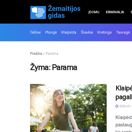
ĮDOMU
KRIMINALAI
Telšiai
Plungė
Klaipėda
Šiauliai
Kretinga
Tauragė
Pradžia
»
Parama
Žyma:
Parama
Klaip
pagal
2026-01-
Klaipėd
paslaug