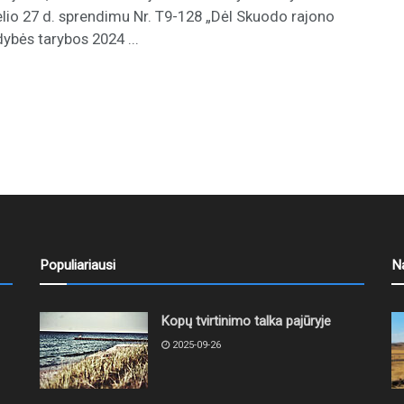
elio 27 d. sprendimu Nr. T9-128 „Dėl Skuodo rajono
dybės tarybos 2024 ...
Populiariausi
N
Kopų tvirtinimo talka pajūryje
2025-09-26