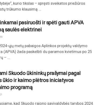
ybėje“, kurio tikslas – spręsti sveikatos priežiūros
istų trūkumo klausimą ...
tinkamai pasiruošti ir spėti gauti APVA
ą saulės elektrinei
30
 2024-ųjų metų pabaigos Aplinkos projektų valdymo
a (APVA) žada paskelbti du paramos kvietimus po 25
ų – ...
ami Skuodo ūkininkų prašymai pagal
 ūkio ir kaimo plėtros iniciatyvos
nimo programą
21
ojame, kad Skuodo rajono savivaldybės tarybos 2024