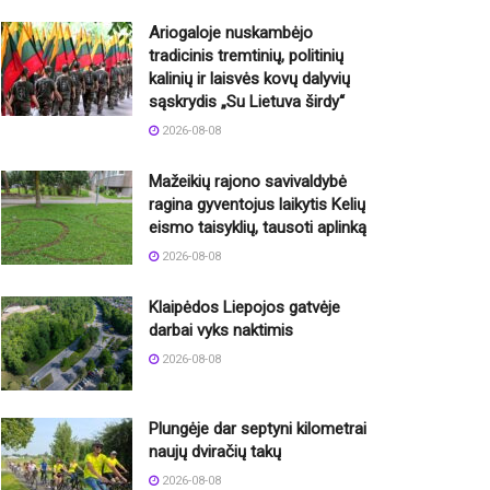
Ariogaloje nuskambėjo
tradicinis tremtinių, politinių
kalinių ir laisvės kovų dalyvių
sąskrydis „Su Lietuva širdy“
2026-08-08
Mažeikių rajono savivaldybė
ragina gyventojus laikytis Kelių
eismo taisyklių, tausoti aplinką
2026-08-08
Klaipėdos Liepojos gatvėje
darbai vyks naktimis
2026-08-08
Plungėje dar septyni kilometrai
naujų dviračių takų
2026-08-08