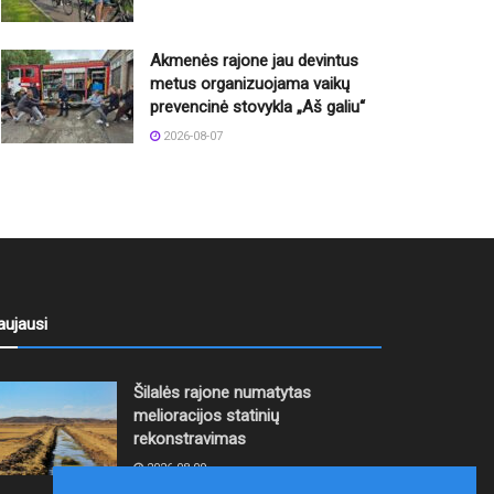
Akmenės rajone jau devintus
metus organizuojama vaikų
prevencinė stovykla „Aš galiu“
2026-08-07
aujausi
Šilalės rajone numatytas
melioracijos statinių
rekonstravimas
2026-08-09