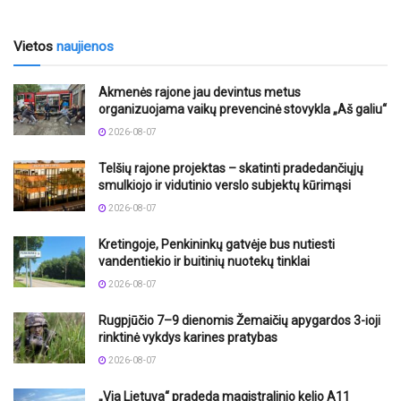
Vietos
naujienos
Akmenės rajone jau devintus metus
organizuojama vaikų prevencinė stovykla „Aš galiu“
2026-08-07
Telšių rajone projektas – skatinti pradedančiųjų
smulkiojo ir vidutinio verslo subjektų kūrimąsi
2026-08-07
Kretingoje, Penkininkų gatvėje bus nutiesti
vandentiekio ir buitinių nuotekų tinklai
2026-08-07
Rugpjūčio 7–9 dienomis Žemaičių apygardos 3-ioji
rinktinė vykdys karines pratybas
2026-08-07
„Via Lietuva“ pradeda magistralinio kelio A11