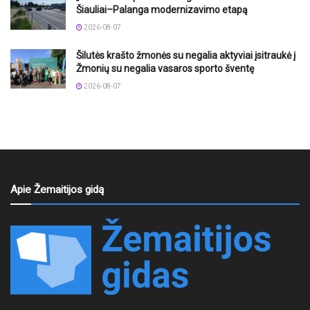
Šiauliai–Palanga modernizavimo etapą
2026-08-07
Šilutės krašto žmonės su negalia aktyviai įsitraukė į
Žmonių su negalia vasaros sporto šventę
2026-08-07
Apie Žemaitijos gidą