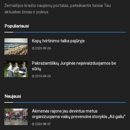
Žemaitijos krašto naujienų portalas, pateikiantis tiesiai Tau
aktualias žinias ir įvykius.
Populiariausi
Kopų tvirtinimo talka pajūryje
2025-09-26
Pakražantiškių Jurginės neįsivaizduojamos be
sūrių
2016-04-26
Naujausi
Akmenės rajone jau devintus metus
organizuojama vaikų prevencinė stovykla „Aš galiu“
2026-08-07