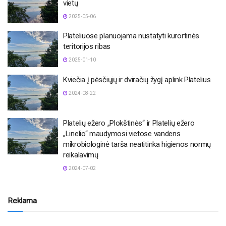
vietų
2025-05-06
Plateliuose planuojama nustatyti kurortinės
teritorijos ribas
2025-01-10
Kviečia į pėsčiųjų ir dviračių žygį aplink Platelius
2024-08-22
Platelių ežero „Plokštinės“ ir Platelių ežero
„Linelio“ maudymosi vietose vandens
mikrobiologinė tarša neatitinka higienos normų
reikalavimų
2024-07-02
Reklama