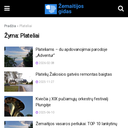
Pradžia
»
Plateliai
Žyma:
Plateliai
Plateliams – du apdovanojimai parodoje
,,Adventur”
2026-02-08
Platelių Žaliosios gatvės remontas baigtas
2025-11-27
Kviečia į XIX pučiamųjų orkestrų festivalį
Plungėje
2025-06-10
Žemaitijos vasaros perliukai: TOP 10 lankytinų