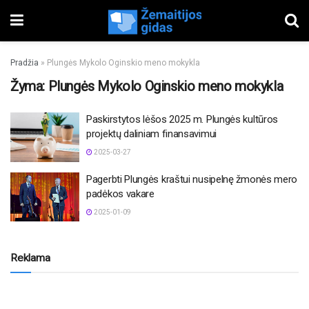
Pradžia
»
Plungės Mykolo Oginskio meno mokykla
Žyma:
Plungės Mykolo Oginskio meno mokykla
Paskirstytos lėšos 2025 m. Plungės kultūros
projektų daliniam finansavimui
2025-03-27
Pagerbti Plungės kraštui nusipelnę žmonės mero
padėkos vakare
2025-01-09
Reklama