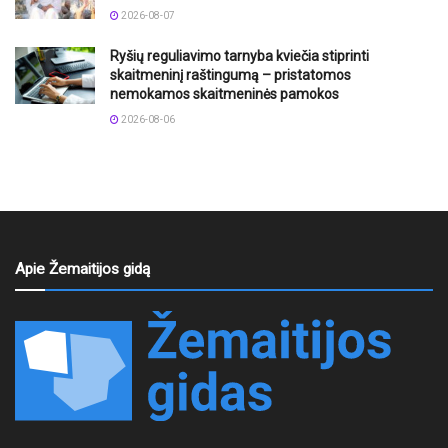
2026-08-07
Ryšių reguliavimo tarnyba kviečia stiprinti
skaitmeninį raštingumą – pristatomos
nemokamos skaitmeninės pamokos
2026-08-06
Apie Žemaitijos gidą