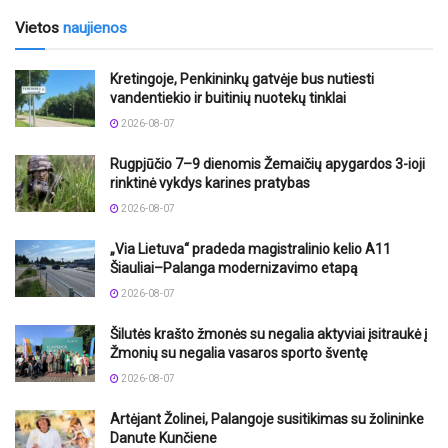
Vietos
naujienos
Kretingoje, Penkininkų gatvėje bus nutiesti
vandentiekio ir buitinių nuotekų tinklai
2026-08-07
Rugpjūčio 7–9 dienomis Žemaičių apygardos 3-ioji
rinktinė vykdys karines pratybas
2026-08-07
„Via Lietuva“ pradeda magistralinio kelio A11
Šiauliai–Palanga modernizavimo etapą
2026-08-07
Šilutės krašto žmonės su negalia aktyviai įsitraukė į
Žmonių su negalia vasaros sporto šventę
2026-08-07
Artėjant Žolinei, Palangoje susitikimas su žolininke
Danute Kunčiene