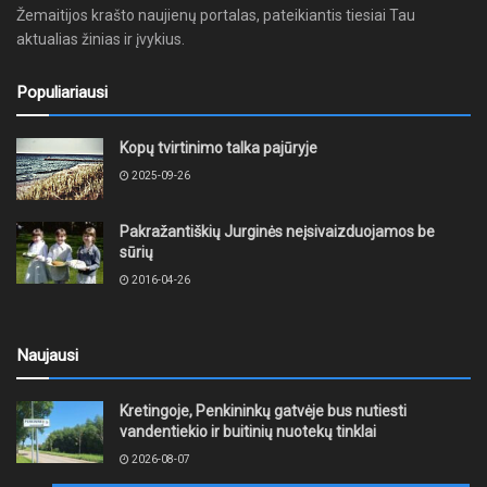
Žemaitijos krašto naujienų portalas, pateikiantis tiesiai Tau
aktualias žinias ir įvykius.
Populiariausi
Kopų tvirtinimo talka pajūryje
2025-09-26
Pakražantiškių Jurginės neįsivaizduojamos be
sūrių
2016-04-26
Naujausi
Kretingoje, Penkininkų gatvėje bus nutiesti
vandentiekio ir buitinių nuotekų tinklai
2026-08-07