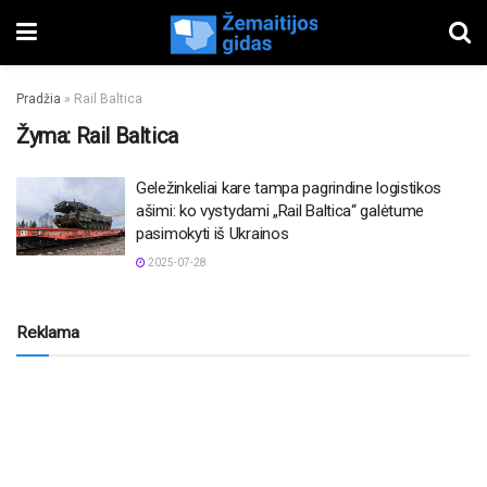
Pradžia
»
Rail Baltica
Žyma:
Rail Baltica
Geležinkeliai kare tampa pagrindine logistikos
ašimi: ko vystydami „Rail Baltica“ galėtume
pasimokyti iš Ukrainos
2025-07-28
Reklama