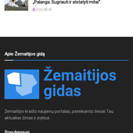
„Palanga. Sugriauti ir atstatyti mitai“
2026-08-05
Apie Žemaitijos gidą
Žemaitijos krašto naujienų portalas, pateikiantis tiesiai Tau
aktualias žinias ir įvykius.
Populiariausi