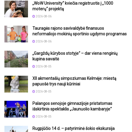
„WoW University“ kviečia registruotis į „1000
moterų“ projektą
2026-08-06
Tauragės rajono savivaldybė finansuos
neformaliojo mokinių sportinio ugdymo programas
2026-08-06
„Gargždų kūrybos stotyje“ – dar viena renginių
kupina savaitė
2026-08-05
XII akmentašių simpoziumas Kelmėje: miestą
papuošė trys nauji kūriniai
2026-08-05
Palangos senojoje gimnazijoje pristatomas
išskirtinis spektaklis „Jaunuolio kambaryje“
2026-08-05
Rugpjūčio 14 d. – patyriminė šokio ekskursija