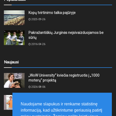
Kopų tvirtinimo talka pajūryje
2025-09-26
Pakražantiškių Jurginės neįsivaizduojamos be
sūrių
2016-04-26
Naujausi
„WoW University“ kviečia registruotis į „1000
moterų“ projektą
2026-08-06
Tauragės rajono savivaldybė finansuos
neformaliojo mokinių sportinio ugdymo programas
Naudojame slapukus ir renkame statistinę
2026-08-06
informaciją, kad užtikrintume geriausią patirtį