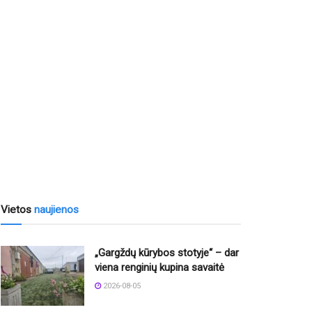
Vietos
naujienos
„Gargždų kūrybos stotyje“ – dar
viena renginių kupina savaitė
2026-08-05