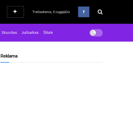
Trečiadienis, 5 rugpjūčio
Skuodas
Jurbarkas
Šilutė
Reklama