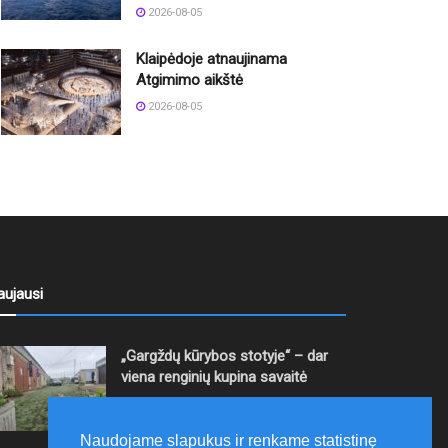
2026-08-05
Klaipėdoje atnaujinama
Atgimimo aikštė
2026-08-05
aujausi
„Gargždų kūrybos stotyje“ – dar
viena renginių kupina savaitė
2026-08-05
Naudojame slapukus ir renkame statistinę