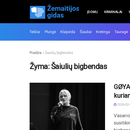
ĮDOMU
KRIMINALAI
Telšiai
Plungė
Klaipėda
Šiauliai
Kretinga
Tauragė
Pradžia
»
Šaiulių bigbendas
Žyma:
Šaiulių bigbendas
GØYA:
kuriam
2026-02-
Vasario
susitik