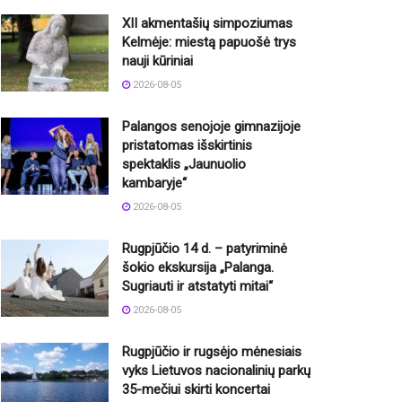
XII akmentašių simpoziumas
Kelmėje: miestą papuošė trys
nauji kūriniai
2026-08-05
Palangos senojoje gimnazijoje
pristatomas išskirtinis
spektaklis „Jaunuolio
kambaryje“
2026-08-05
Rugpjūčio 14 d. – patyriminė
šokio ekskursija „Palanga.
Sugriauti ir atstatyti mitai“
2026-08-05
Rugpjūčio ir rugsėjo mėnesiais
vyks Lietuvos nacionalinių parkų
35-mečiui skirti koncertai