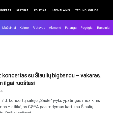
SPORTAS
KULTŪRA
POLITIKA
LAISVALAIKIS
TECHNOLOGIJOS
Mažeikiai
Kelmė
Rietavas
Akmenė
Palanga
Pagėgiai
Raseiniai
 koncertas su Šiaulių bigbendu – vakaras,
 ilgai ruoštasi
06
 7 d. koncertų salėje „Saulė“ įvyks ypatingas muzikinis
imas – atlikėjos GØYA pasirodymas kartu su Šiaulių