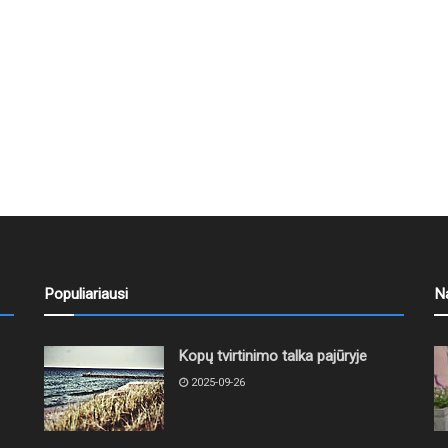
Populiariausi
N
Kopų tvirtinimo talka pajūryje
2025-09-26