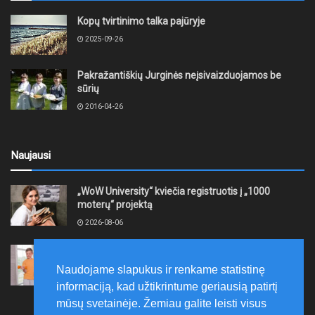
Kopų tvirtinimo talka pajūryje
2025-09-26
Pakražantiškių Jurginės neįsivaizduojamos be
sūrių
2016-04-26
Naujausi
„WoW University“ kviečia registruotis į „1000
moterų“ projektą
2026-08-06
Tauragės rajono savivaldybė finansuos
neformaliojo mokinių sportinio ugdymo programas
Naudojame slapukus ir renkame statistinę
2026-08-06
informaciją, kad užtikrintume geriausią patirtį
mūsų svetainėje. Žemiau galite leisti visus