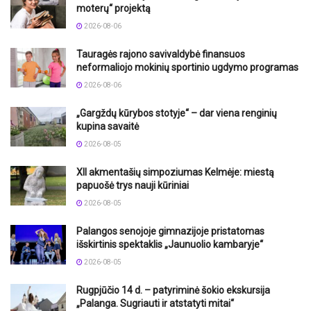
moterų“ projektą
2026-08-06
Tauragės rajono savivaldybė finansuos
neformaliojo mokinių sportinio ugdymo programas
2026-08-06
„Gargždų kūrybos stotyje“ – dar viena renginių
kupina savaitė
2026-08-05
XII akmentašių simpoziumas Kelmėje: miestą
papuošė trys nauji kūriniai
2026-08-05
Palangos senojoje gimnazijoje pristatomas
išskirtinis spektaklis „Jaunuolio kambaryje“
2026-08-05
Rugpjūčio 14 d. – patyriminė šokio ekskursija
„Palanga. Sugriauti ir atstatyti mitai“