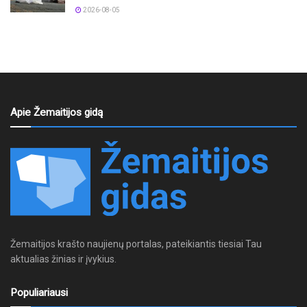
2026-08-05
Apie Žemaitijos gidą
Žemaitijos krašto naujienų portalas, pateikiantis tiesiai Tau
aktualias žinias ir įvykius.
Populiariausi