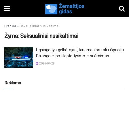
Pradžia
»
Seksualiniai nusikaltimai
Žyma:
Seksualiniai nusikaltimai
Ugniagesys gelbėtojas įtariamas brutaliu išpuoliu
Palangoje: po slapto tyrimo – suėmimas
2025-07-29
Reklama