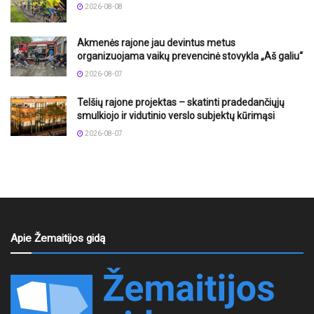
2026-08-08
Akmenės rajone jau devintus metus
organizuojama vaikų prevencinė stovykla „Aš galiu“
2026-08-07
Telšių rajone projektas – skatinti pradedančiųjų
smulkiojo ir vidutinio verslo subjektų kūrimąsi
2026-08-07
Apie Žemaitijos gidą