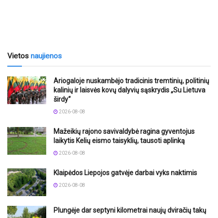
Vietos
naujienos
Ariogaloje nuskambėjo tradicinis tremtinių, politinių
kalinių ir laisvės kovų dalyvių sąskrydis „Su Lietuva
širdy“
2026-08-08
Mažeikių rajono savivaldybė ragina gyventojus
laikytis Kelių eismo taisyklių, tausoti aplinką
2026-08-08
Klaipėdos Liepojos gatvėje darbai vyks naktimis
2026-08-08
Plungėje dar septyni kilometrai naujų dviračių takų