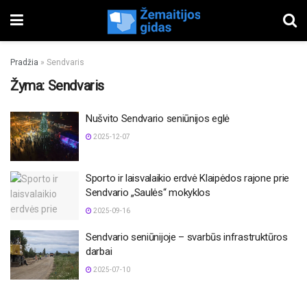
Pradžia
»
Sendvaris
Žyma:
Sendvaris
Nušvito Sendvario seniūnijos eglė
2025-12-07
Sporto ir laisvalaikio erdvė Klaipėdos rajone prie
Sendvario „Saulės“ mokyklos
2025-09-16
Sendvario seniūnijoje – svarbūs infrastruktūros
darbai
2025-07-10