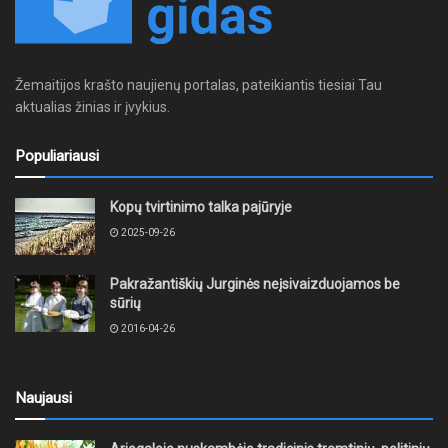
Žemaitijos krašto naujienų portalas, pateikiantis tiesiai Tau
aktualias žinias ir įvykius.
Populiariausi
Kopų tvirtinimo talka pajūryje
2025-09-26
Pakražantiškių Jurginės neįsivaizduojamos be
sūrių
2016-04-26
Naujausi