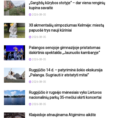
„Gargždų kūrybos stotyje“ – dar viena renginių
kupina savaitė
2026-08-05
XII akmentašių simpoziumas Kelmėje: miestą
papuošė trys nauji kūriniai
2026-08-05
Palangos senojoje gimnazijoje pristatomas
išskirtinis spektaklis „Jaunuolio kambaryje“
2026-08-05
Rugpjūčio 14 d. – patyriminė šokio ekskursija
„Palanga. Sugriauti ir atstatyti mitai“
2026-08-05
Rugpjūčio ir rugsėjo mėnesiais vyks Lietuvos
nacionalinių parkų 35-mečiui skirti koncertai
2026-08-05
Klaipėdoje atnaujinama Atgimimo aikštė