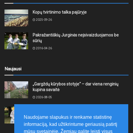
Kopų tvirtinimo talka pajūryje
2025-09-26
Pakražantiškių Jurginės neįsivaizduojamos be
sūrių
2016-04-26
Naujausi
„Gargždų kūrybos stotyje“ – dar viena renginių
kupina savaitė
2026-08-05
XII akmentašių simpoziumas Kelmėje: miestą
papuošė trys nauji kūriniai
Naudojame slapukus ir renkame statistinę
2026-08-05
informaciją, kad užtikrintume geriausią patirtį
mūsų svetainėje. Žemiau galite leisti visus