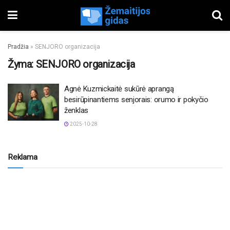
Pradžia
»
SENJORO organizacija
Žyma:
SENJORO organizacija
Agnė Kuzmickaitė sukūrė aprangą
besirūpinantiems senjorais: orumo ir pokyčio
ženklas
2025-10-28
Reklama