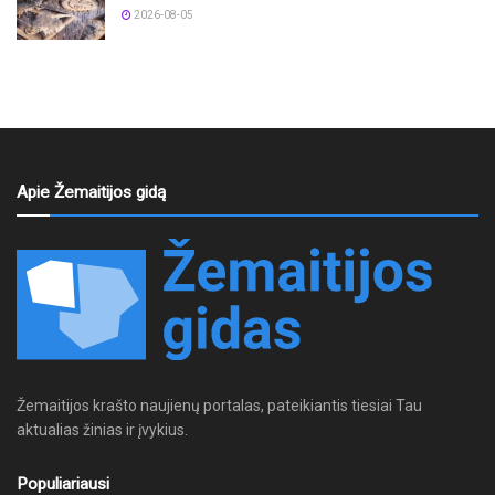
2026-08-05
Apie Žemaitijos gidą
Žemaitijos krašto naujienų portalas, pateikiantis tiesiai Tau
aktualias žinias ir įvykius.
Populiariausi