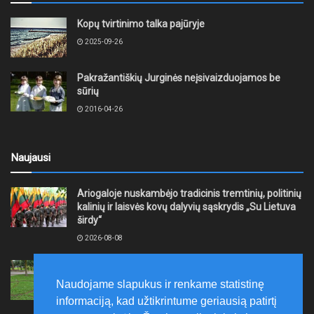
Kopų tvirtinimo talka pajūryje
2025-09-26
Pakražantiškių Jurginės neįsivaizduojamos be
sūrių
2016-04-26
Naujausi
Ariogaloje nuskambėjo tradicinis tremtinių, politinių
kalinių ir laisvės kovų dalyvių sąskrydis „Su Lietuva
širdy“
2026-08-08
Mažeikių rajono savivaldybė ragina gyventojus
laikytis Kelių eismo taisyklių, tausoti aplinką
Naudojame slapukus ir renkame statistinę
2026-08-08
informaciją, kad užtikrintume geriausią patirtį