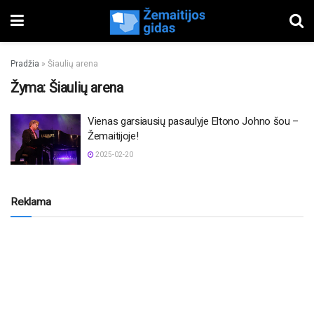
Pradžia
»
Šiaulių arena
Žyma:
Šiaulių arena
Vienas garsiausių pasaulyje Eltono Johno šou –
Žemaitijoje!
2025-02-20
Reklama