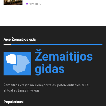
2026-08-07
Apie Žemaitijos gidą
Žemaitijos krašto naujienų portalas, pateikiantis tiesiai Tau
aktualias žinias ir įvykius.
Populiariausi