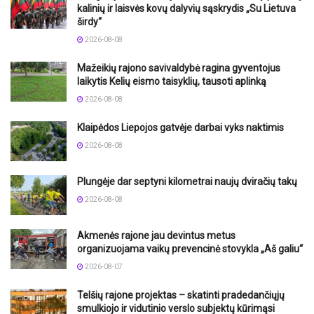
kalinių ir laisvės kovų dalyvių sąskrydis „Su Lietuva
širdy“
2026-08-08
Mažeikių rajono savivaldybė ragina gyventojus
laikytis Kelių eismo taisyklių, tausoti aplinką
2026-08-08
Klaipėdos Liepojos gatvėje darbai vyks naktimis
2026-08-08
Plungėje dar septyni kilometrai naujų dviračių takų
2026-08-08
Akmenės rajone jau devintus metus
organizuojama vaikų prevencinė stovykla „Aš galiu“
2026-08-07
Telšių rajone projektas – skatinti pradedančiųjų
smulkiojo ir vidutinio verslo subjektų kūrimąsi