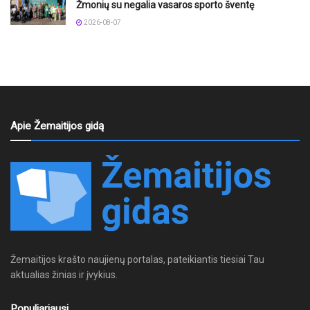
Žmonių su negalia vasaros sporto šventę
2026-08-07
Apie Žemaitijos gidą
Žemaitijos krašto naujienų portalas, pateikiantis tiesiai Tau
aktualias žinias ir įvykius.
Populiariausi