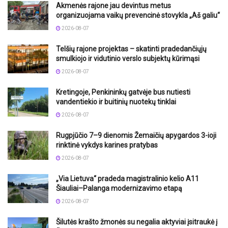
Akmenės rajone jau devintus metus
organizuojama vaikų prevencinė stovykla „Aš galiu“
2026-08-07
Telšių rajone projektas – skatinti pradedančiųjų
smulkiojo ir vidutinio verslo subjektų kūrimąsi
2026-08-07
Kretingoje, Penkininkų gatvėje bus nutiesti
vandentiekio ir buitinių nuotekų tinklai
2026-08-07
Rugpjūčio 7–9 dienomis Žemaičių apygardos 3-ioji
rinktinė vykdys karines pratybas
2026-08-07
„Via Lietuva“ pradeda magistralinio kelio A11
Šiauliai–Palanga modernizavimo etapą
2026-08-07
Šilutės krašto žmonės su negalia aktyviai įsitraukė į