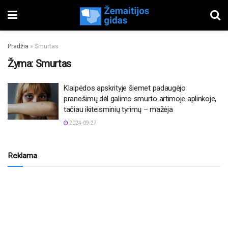
Pradžia
»
Smurtas
Žyma:
Smurtas
Klaipėdos apskrityje šiemet padaugėjo
pranešimų dėl galimo smurto artimoje aplinkoje,
tačiau ikiteisminių tyrimų – mažėja
2024-09-27
Reklama