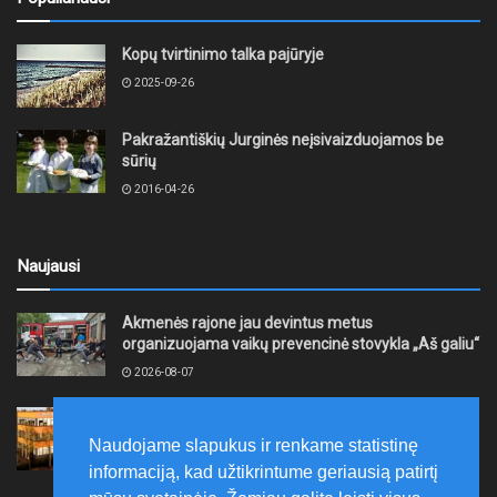
Kopų tvirtinimo talka pajūryje
2025-09-26
Pakražantiškių Jurginės neįsivaizduojamos be
sūrių
2016-04-26
Naujausi
Akmenės rajone jau devintus metus
organizuojama vaikų prevencinė stovykla „Aš galiu“
2026-08-07
Telšių rajone projektas – skatinti pradedančiųjų
smulkiojo ir vidutinio verslo subjektų kūrimąsi
Naudojame slapukus ir renkame statistinę
2026-08-07
informaciją, kad užtikrintume geriausią patirtį