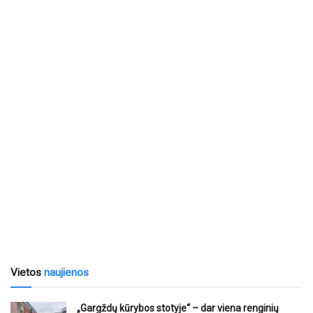
Vietos
naujienos
„Gargždų kūrybos stotyje“ – dar viena renginių