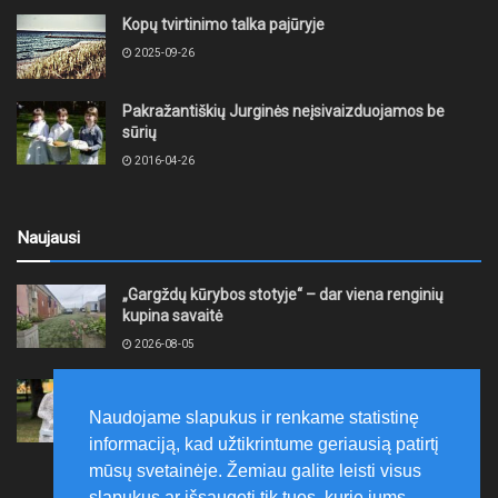
Kopų tvirtinimo talka pajūryje
2025-09-26
Pakražantiškių Jurginės neįsivaizduojamos be
sūrių
2016-04-26
Naujausi
„Gargždų kūrybos stotyje“ – dar viena renginių
kupina savaitė
2026-08-05
XII akmentašių simpoziumas Kelmėje: miestą
papuošė trys nauji kūriniai
Naudojame slapukus ir renkame statistinę
2026-08-05
informaciją, kad užtikrintume geriausią patirtį
mūsų svetainėje. Žemiau galite leisti visus
slapukus ar išsaugoti tik tuos, kurie jums