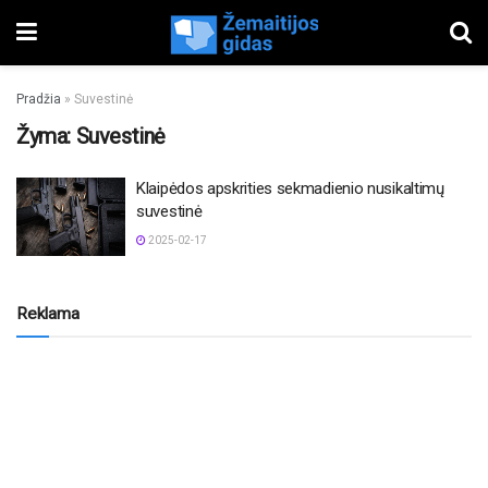
Pradžia
»
Suvestinė
Žyma:
Suvestinė
Klaipėdos apskrities sekmadienio nusikaltimų
suvestinė
2025-02-17
Reklama