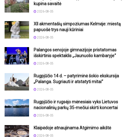
kupina savaitė
2026-08-05
XII akmentašių simpoziumas Kelmėje: miestą
papuošė trys nauji kūriniai
2026-08-05
Palangos senojoje gimnazijoje pristatomas
išskirtinis spektaklis „Jaunuolio kambaryje“
2026-08-05
Rugpjūčio 14 d. – patyriminė šokio ekskursija
„Palanga. Sugriauti ir atstatyti mitai“
2026-08-05
Rugpjūčio ir rugsėjo mėnesiais vyks Lietuvos
nacionalinių parkų 35-mečiui skirti koncertai
2026-08-05
Klaipėdoje atnaujinama Atgimimo aikštė
2026-08-05