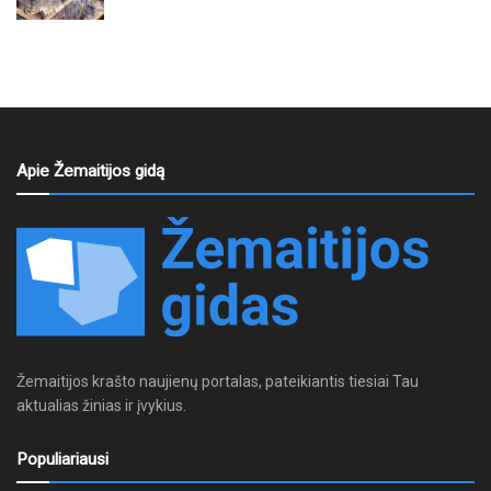
Apie Žemaitijos gidą
Žemaitijos krašto naujienų portalas, pateikiantis tiesiai Tau
aktualias žinias ir įvykius.
Populiariausi