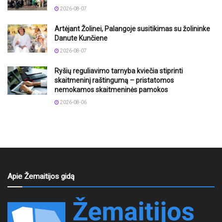
2026-08-07
Artėjant Žolinei, Palangoje susitikimas su žolininke
Danute Kunčiene
2026-08-07
Ryšių reguliavimo tarnyba kviečia stiprinti
skaitmeninį raštingumą – pristatomos
nemokamos skaitmeninės pamokos
2026-08-06
Apie Žemaitijos gidą