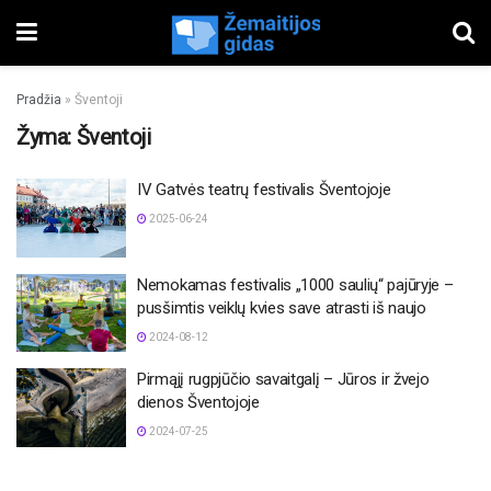
Pradžia
»
Šventoji
Žyma:
Šventoji
IV Gatvės teatrų festivalis Šventojoje
2025-06-24
Nemokamas festivalis „1000 saulių“ pajūryje –
pusšimtis veiklų kvies save atrasti iš naujo
2024-08-12
Pirmąjį rugpjūčio savaitgalį – Jūros ir žvejo
dienos Šventojoje
2024-07-25