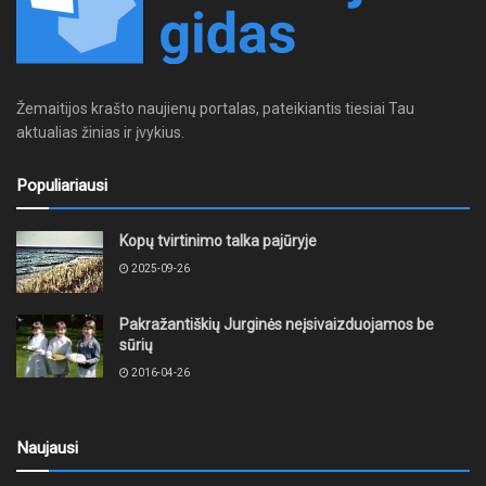
Žemaitijos krašto naujienų portalas, pateikiantis tiesiai Tau
aktualias žinias ir įvykius.
Populiariausi
Kopų tvirtinimo talka pajūryje
2025-09-26
Pakražantiškių Jurginės neįsivaizduojamos be
sūrių
2016-04-26
Naujausi