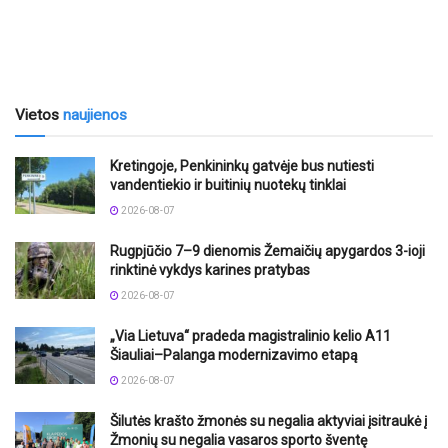
Vietos
naujienos
Kretingoje, Penkininkų gatvėje bus nutiesti
vandentiekio ir buitinių nuotekų tinklai
2026-08-07
Rugpjūčio 7–9 dienomis Žemaičių apygardos 3-ioji
rinktinė vykdys karines pratybas
2026-08-07
„Via Lietuva“ pradeda magistralinio kelio A11
Šiauliai–Palanga modernizavimo etapą
2026-08-07
Šilutės krašto žmonės su negalia aktyviai įsitraukė į
Žmonių su negalia vasaros sporto šventę