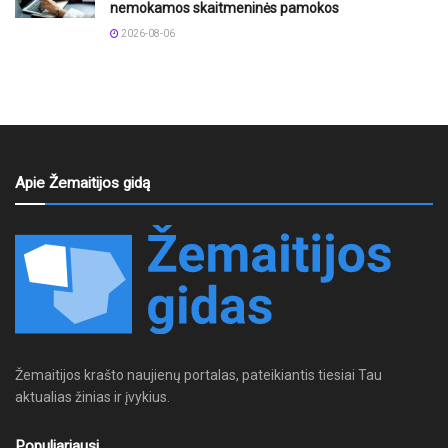
nemokamos skaitmeninės pamokos
2026-08-06
Apie Žemaitijos gidą
Žemaitijos krašto naujienų portalas, pateikiantis tiesiai Tau
aktualias žinias ir įvykius.
Populiariausi