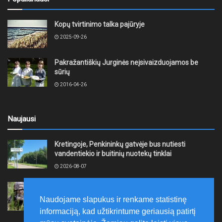
Kopų tvirtinimo talka pajūryje
2025-09-26
Pakražantiškių Jurginės neįsivaizduojamos be
sūrių
2016-04-26
Naujausi
Kretingoje, Penkininkų gatvėje bus nutiesti
vandentiekio ir buitinių nuotekų tinklai
2026-08-07
Rugpjūčio 7–9 dienomis Žemaičių apygardos 3-ioji
rinktinė vykdys karines pratybas
Naudojame slapukus ir renkame statistinę
2026-08-07
informaciją, kad užtikrintume geriausią patirtį