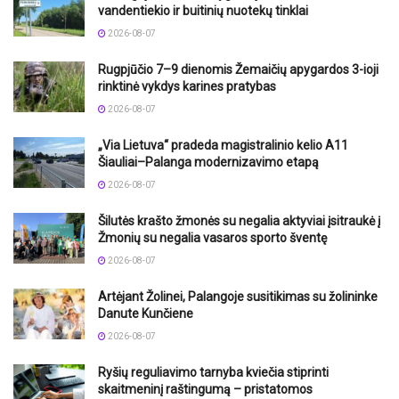
vandentiekio ir buitinių nuotekų tinklai
2026-08-07
Rugpjūčio 7–9 dienomis Žemaičių apygardos 3-ioji
rinktinė vykdys karines pratybas
2026-08-07
„Via Lietuva“ pradeda magistralinio kelio A11
Šiauliai–Palanga modernizavimo etapą
2026-08-07
Šilutės krašto žmonės su negalia aktyviai įsitraukė į
Žmonių su negalia vasaros sporto šventę
2026-08-07
Artėjant Žolinei, Palangoje susitikimas su žolininke
Danute Kunčiene
2026-08-07
Ryšių reguliavimo tarnyba kviečia stiprinti
skaitmeninį raštingumą – pristatomos