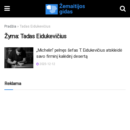
Pradžia
»
Tadas Eidukevičius
Žyma:
Tadas Eidukevičius
„Michelin“ pelnęs šefas T. Eidukevičius atskleidė
savo firminį kalėdinį desertą
2025-12-12
Reklama