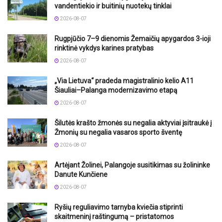
vandentiekio ir buitinių nuotekų tinklai
2026-08-07
Rugpjūčio 7–9 dienomis Žemaičių apygardos 3-ioji
rinktinė vykdys karines pratybas
2026-08-07
„Via Lietuva“ pradeda magistralinio kelio A11
Šiauliai–Palanga modernizavimo etapą
2026-08-07
Šilutės krašto žmonės su negalia aktyviai įsitraukė į
Žmonių su negalia vasaros sporto šventę
2026-08-07
Artėjant Žolinei, Palangoje susitikimas su žolininke
Danute Kunčiene
2026-08-07
Ryšių reguliavimo tarnyba kviečia stiprinti
skaitmeninį raštingumą – pristatomos