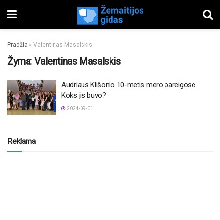
Pradžia
»
Valentinas Masalskis
Žyma:
Valentinas Masalskis
Audriaus Klišonio 10-metis mero pareigose.
Koks jis buvo?
2024-09-01
Reklama