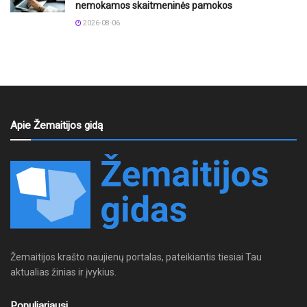
nemokamos skaitmeninės pamokos
2026-08-06
Apie Žemaitijos gidą
Žemaitijos krašto naujienų portalas, pateikiantis tiesiai Tau
aktualias žinias ir įvykius.
Populiariausi