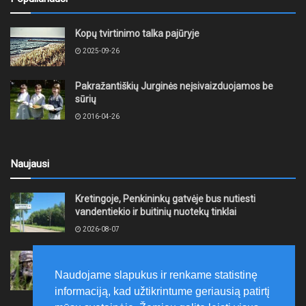
Kopų tvirtinimo talka pajūryje
2025-09-26
Pakražantiškių Jurginės neįsivaizduojamos be
sūrių
2016-04-26
Naujausi
Kretingoje, Penkininkų gatvėje bus nutiesti
vandentiekio ir buitinių nuotekų tinklai
2026-08-07
Rugpjūčio 7–9 dienomis Žemaičių apygardos 3-ioji
rinktinė vykdys karines pratybas
Naudojame slapukus ir renkame statistinę
2026-08-07
informaciją, kad užtikrintume geriausią patirtį