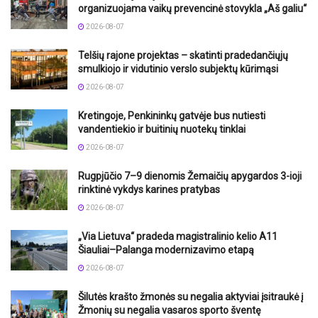
organizuojama vaikų prevencinė stovykla „Aš galiu“
2026-08-07
Telšių rajone projektas – skatinti pradedančiųjų
smulkiojo ir vidutinio verslo subjektų kūrimąsi
2026-08-07
Kretingoje, Penkininkų gatvėje bus nutiesti
vandentiekio ir buitinių nuotekų tinklai
2026-08-07
Rugpjūčio 7–9 dienomis Žemaičių apygardos 3-ioji
rinktinė vykdys karines pratybas
2026-08-07
„Via Lietuva“ pradeda magistralinio kelio A11
Šiauliai–Palanga modernizavimo etapą
2026-08-07
Šilutės krašto žmonės su negalia aktyviai įsitraukė į
Žmonių su negalia vasaros sporto šventę