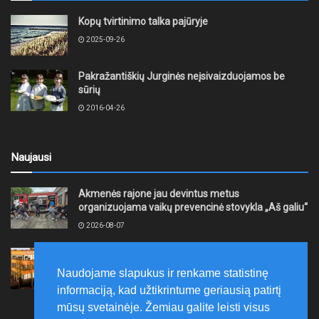
Kopų tvirtinimo talka pajūryje
2025-09-26
Pakražantiškių Jurginės neįsivaizduojamos be
sūrių
2016-04-26
Naujausi
Akmenės rajone jau devintus metus
organizuojama vaikų prevencinė stovykla „Aš galiu“
2026-08-07
Telšių rajone projektas – skatinti pradedančiųjų
smulkiojo ir vidutinio verslo subjektų kūrimąsi
Naudojame slapukus ir renkame statistinę
2026-08-07
informaciją, kad užtikrintume geriausią patirtį
mūsų svetainėje. Žemiau galite leisti visus