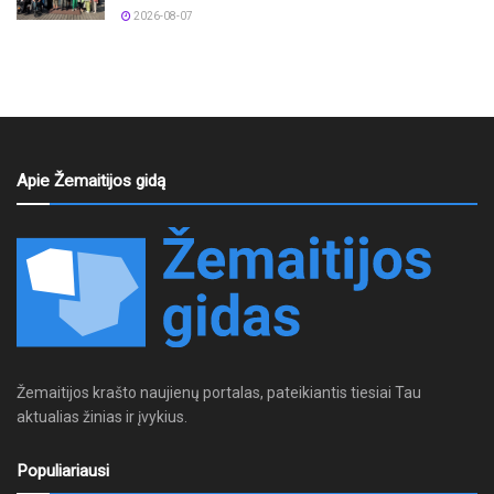
2026-08-07
Apie Žemaitijos gidą
Žemaitijos krašto naujienų portalas, pateikiantis tiesiai Tau
aktualias žinias ir įvykius.
Populiariausi