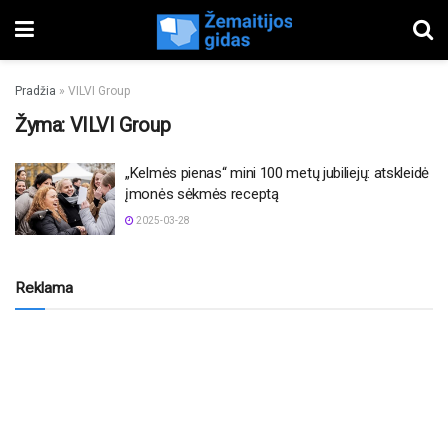
Pradžia
»
VILVI Group
Žyma:
VILVI Group
„Kelmės pienas“ mini 100 metų jubiliejų: atskleidė
įmonės sėkmės receptą
2025-03-28
Reklama