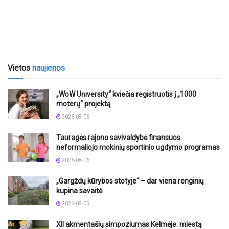
Vietos
naujienos
„WoW University“ kviečia registruotis į „1000
moterų“ projektą
2026-08-06
Tauragės rajono savivaldybė finansuos
neformaliojo mokinių sportinio ugdymo programas
2026-08-06
„Gargždų kūrybos stotyje“ – dar viena renginių
kupina savaitė
2026-08-05
XII akmentašių simpoziumas Kelmėje: miestą