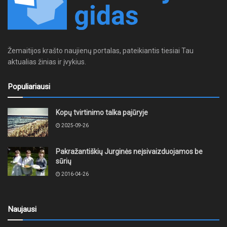
Žemaitijos krašto naujienų portalas, pateikiantis tiesiai Tau
aktualias žinias ir įvykius.
Populiariausi
Kopų tvirtinimo talka pajūryje
2025-09-26
Pakražantiškių Jurginės neįsivaizduojamos be
sūrių
2016-04-26
Naujausi