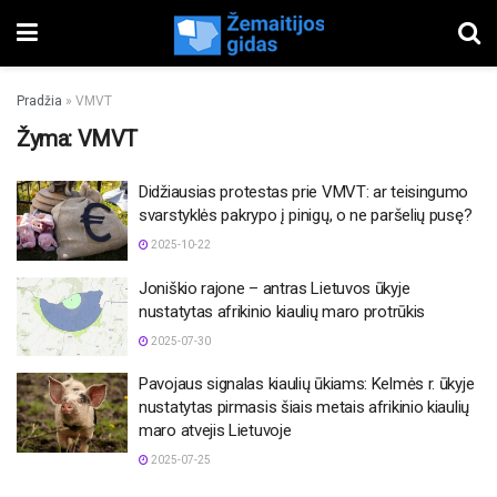
Pradžia
»
VMVT
Žyma:
VMVT
Didžiausias protestas prie VMVT: ar teisingumo
svarstyklės pakrypo į pinigų, o ne paršelių pusę?
2025-10-22
Joniškio rajone – antras Lietuvos ūkyje
nustatytas afrikinio kiaulių maro protrūkis
2025-07-30
Pavojaus signalas kiaulių ūkiams: Kelmės r. ūkyje
nustatytas pirmasis šiais metais afrikinio kiaulių
maro atvejis Lietuvoje
2025-07-25