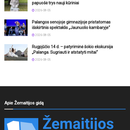
papuošė trys nauji kūriniai
2026-08-05
Palangos senojoje gimnazijoje pristatomas
išskirtinis spektaklis „Jaunuolio kambaryje“
2026-08-05
Rugpjūčio 14 d. – patyriminė šokio ekskursija
„Palanga. Sugriauti ir atstatyti mitai“
2026-08-05
Apie Žemaitijos gidą