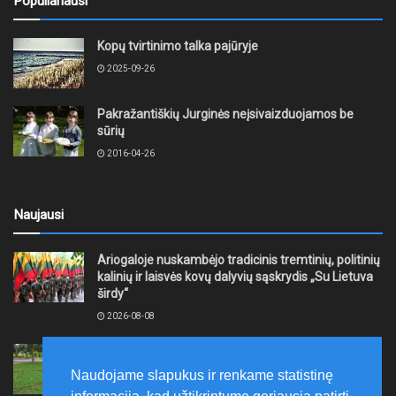
Populiariausi
Kopų tvirtinimo talka pajūryje
2025-09-26
Pakražantiškių Jurginės neįsivaizduojamos be
sūrių
2016-04-26
Naujausi
Ariogaloje nuskambėjo tradicinis tremtinių, politinių
kalinių ir laisvės kovų dalyvių sąskrydis „Su Lietuva
širdy“
2026-08-08
Mažeikių rajono savivaldybė ragina gyventojus
laikytis Kelių eismo taisyklių, tausoti aplinką
Naudojame slapukus ir renkame statistinę
2026-08-08