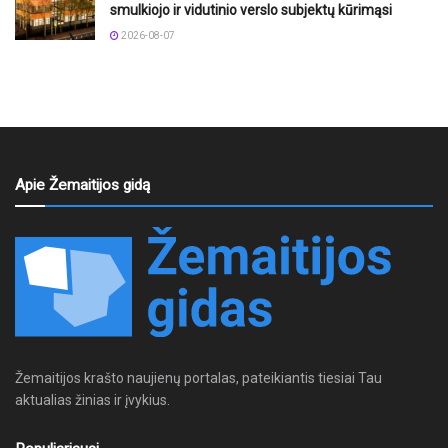
smulkiojo ir vidutinio verslo subjektų kūrimąsi
2026-08-07
Apie Žemaitijos gidą
Žemaitijos krašto naujienų portalas, pateikiantis tiesiai Tau
aktualias žinias ir įvykius.