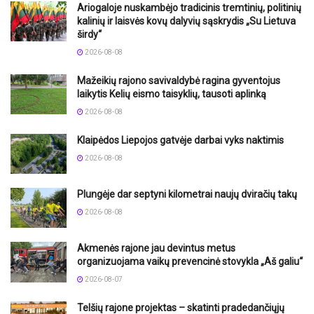
Ariogaloje nuskambėjo tradicinis tremtinių, politinių
kalinių ir laisvės kovų dalyvių sąskrydis „Su Lietuva
širdy“
2026-08-08
Mažeikių rajono savivaldybė ragina gyventojus
laikytis Kelių eismo taisyklių, tausoti aplinką
2026-08-08
Klaipėdos Liepojos gatvėje darbai vyks naktimis
2026-08-08
Plungėje dar septyni kilometrai naujų dviračių takų
2026-08-08
Akmenės rajone jau devintus metus
organizuojama vaikų prevencinė stovykla „Aš galiu“
2026-08-07
Telšių rajone projektas – skatinti pradedančiųjų