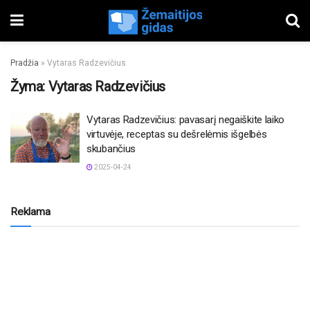
Pradžia
»
Vytaras Radzevičius
Žyma:
Vytaras Radzevičius
Vytaras Radzevičius: pavasarį negaiškite laiko
virtuvėje, receptas su dešrelėmis išgelbės
skubančius
2025-04-24
Reklama