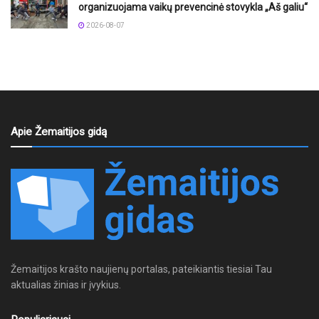
organizuojama vaikų prevencinė stovykla „Aš galiu“
2026-08-07
Apie Žemaitijos gidą
Žemaitijos krašto naujienų portalas, pateikiantis tiesiai Tau
aktualias žinias ir įvykius.