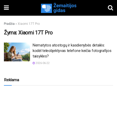
Pradžia
»
Xiaomi 17T Pro
Žyma:
Xiaomi 17T Pro
Nematytos atostogų ir kasdienybės detalės:
kodėl teleobjektyvas telefone keičia fotografijos
taisykles?
2026-06-22
Reklama