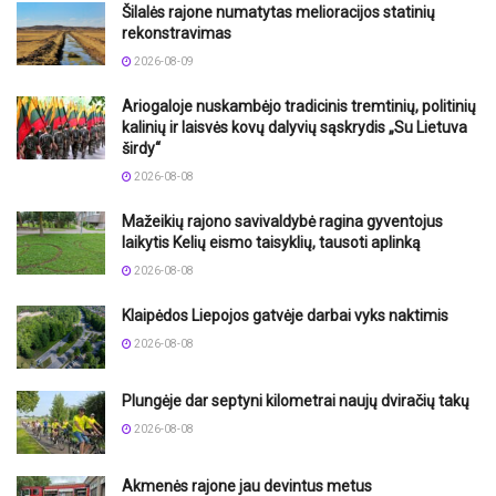
Šilalės rajone numatytas melioracijos statinių
rekonstravimas
2026-08-09
Ariogaloje nuskambėjo tradicinis tremtinių, politinių
kalinių ir laisvės kovų dalyvių sąskrydis „Su Lietuva
širdy“
2026-08-08
Mažeikių rajono savivaldybė ragina gyventojus
laikytis Kelių eismo taisyklių, tausoti aplinką
2026-08-08
Klaipėdos Liepojos gatvėje darbai vyks naktimis
2026-08-08
Plungėje dar septyni kilometrai naujų dviračių takų
2026-08-08
Akmenės rajone jau devintus metus