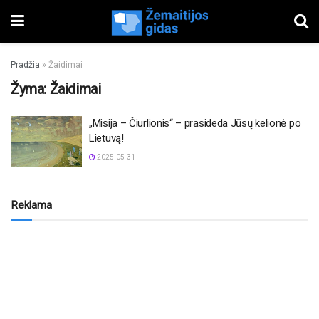
Pradžia
»
Žaidimai
Žyma:
Žaidimai
„Misija – Čiurlionis“ – prasideda Jūsų kelionė po
Lietuvą!
2025-05-31
Reklama