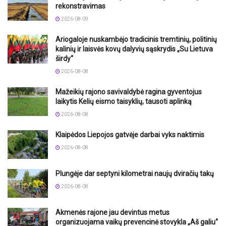
rekonstravimas
2026-08-09
Ariogaloje nuskambėjo tradicinis tremtinių, politinių
kalinių ir laisvės kovų dalyvių sąskrydis „Su Lietuva
širdy“
2026-08-08
Mažeikių rajono savivaldybė ragina gyventojus
laikytis Kelių eismo taisyklių, tausoti aplinką
2026-08-08
Klaipėdos Liepojos gatvėje darbai vyks naktimis
2026-08-08
Plungėje dar septyni kilometrai naujų dviračių takų
2026-08-08
Akmenės rajone jau devintus metus
organizuojama vaikų prevencinė stovykla „Aš galiu“