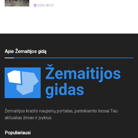
2026-08-07
Apie Žemaitijos gidą
Žemaitijos krašto naujienų portalas, pateikiantis tiesiai Tau
aktualias žinias ir įvykius.
Populiariausi