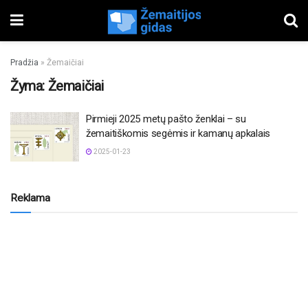
Pradžia
»
Žemaičiai
Žyma:
Žemaičiai
Pirmieji 2025 metų pašto ženklai – su
žemaitiškomis segėmis ir kamanų apkalais
2025-01-23
Reklama