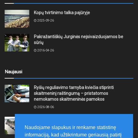
Kopų tvirtinimo talka pajūryje
2025-09-26
Pakražantiškių Jurginės neįsivaizduojamos be
sūrių
2016-04-26
Naujausi
Ryšių reguliavimo tarnyba kviečia stiprinti
skaitmeninį raštingumą – pristatomos
nemokamos skaitmeninės pamokos
2026-08-06
Ernesto Galvanausko bulvaro atnaujinimas
Klaipėdoje juda į priekį
Naudojame slapukus ir renkame statistinę
2026-08-06
informaciją, kad užtikrintume geriausią patirtį