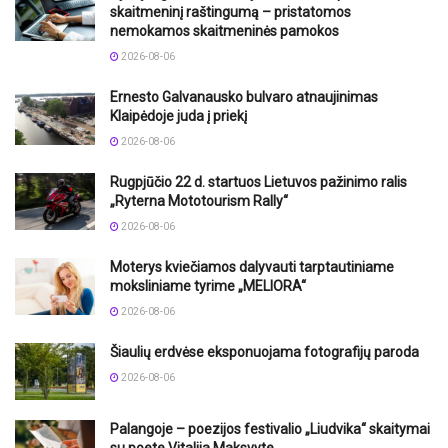
skaitmeninį raštingumą – pristatomos
nemokamos skaitmeninės pamokos
2026-08-06
Ernesto Galvanausko bulvaro atnaujinimas
Klaipėdoje juda į priekį
2026-08-06
Rugpjūčio 22 d. startuos Lietuvos pažinimo ralis
„Ryterna Mototourism Rally“
2026-08-06
Moterys kviečiamos dalyvauti tarptautiniame
moksliniame tyrime „MELIORA“
2026-08-06
Šiaulių erdvėse eksponuojama fotografijų paroda
2026-08-06
Palangoje – poezijos festivalio „Liudvika“ skaitymai
su poete Vitalija Maksvyte