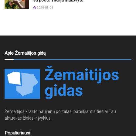
2026-08-06
Apie Žemaitijos gidą
Žemaitijos krašto naujienų portalas, pateikiantis tiesiai Tau
aktualias žinias ir įvykius.
Populiariausi