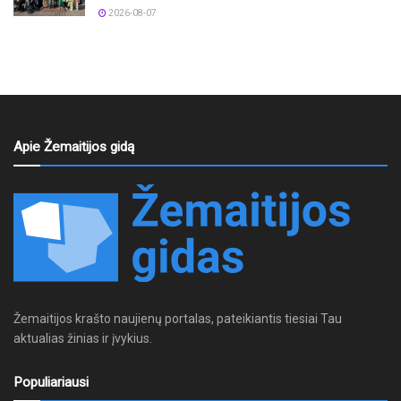
2026-08-07
Apie Žemaitijos gidą
Žemaitijos krašto naujienų portalas, pateikiantis tiesiai Tau
aktualias žinias ir įvykius.
Populiariausi