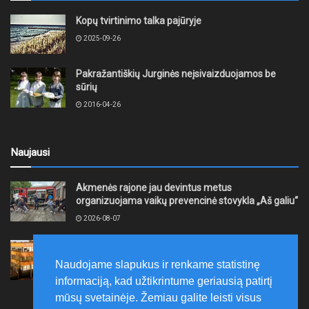
Kopų tvirtinimo talka pajūryje
2025-09-26
Pakražantiškių Jurginės neįsivaizduojamos be
sūrių
2016-04-26
Naujausi
Akmenės rajone jau devintus metus
organizuojama vaikų prevencinė stovykla „Aš galiu“
2026-08-07
Telšių rajone projektas – skatinti pradedančiųjų
smulkiojo ir vidutinio verslo subjektų kūrimąsi
Naudojame slapukus ir renkame statistinę
2026-08-07
informaciją, kad užtikrintume geriausią patirtį
mūsų svetainėje. Žemiau galite leisti visus