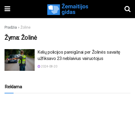
Pradžia
»
Žolinė
Žyma:
Žolinė
Kelių policijos pareigūnai per Žolinės savaitę
užfiksavo 23 neblaivius vairuotojus
2024-08-20
Reklama