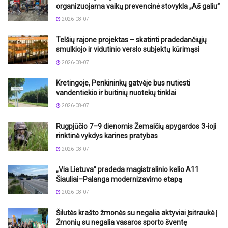
organizuojama vaikų prevencinė stovykla „Aš galiu“
2026-08-07
Telšių rajone projektas – skatinti pradedančiųjų
smulkiojo ir vidutinio verslo subjektų kūrimąsi
2026-08-07
Kretingoje, Penkininkų gatvėje bus nutiesti
vandentiekio ir buitinių nuotekų tinklai
2026-08-07
Rugpjūčio 7–9 dienomis Žemaičių apygardos 3-ioji
rinktinė vykdys karines pratybas
2026-08-07
„Via Lietuva“ pradeda magistralinio kelio A11
Šiauliai–Palanga modernizavimo etapą
2026-08-07
Šilutės krašto žmonės su negalia aktyviai įsitraukė į
Žmonių su negalia vasaros sporto šventę