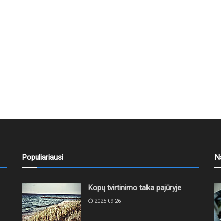
Populiariausi
N
Kopų tvirtinimo talka pajūryje
2025-09-26