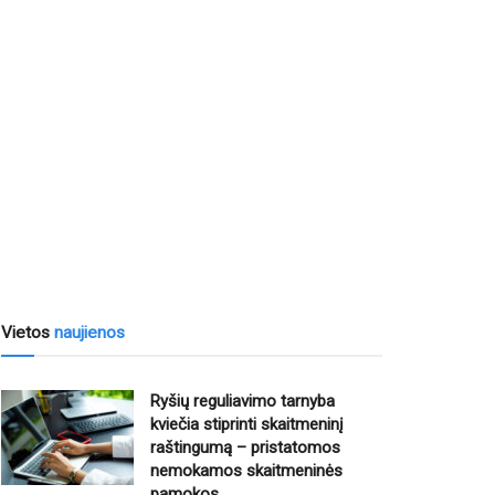
Vietos
naujienos
Ryšių reguliavimo tarnyba
kviečia stiprinti skaitmeninį
raštingumą – pristatomos
nemokamos skaitmeninės
pamokos