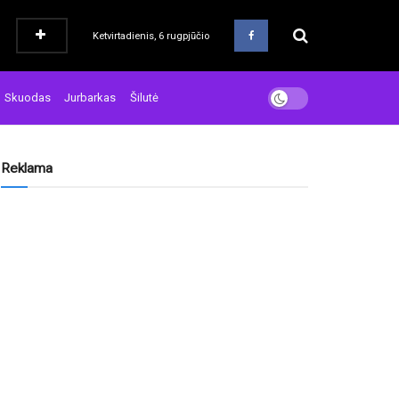
Ketvirtadienis, 6 rugpjūčio
Skuodas
Jurbarkas
Šilutė
Reklama