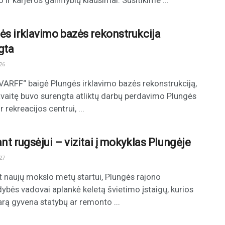
 ir karjeros galimybių klausimai. Susitikime ...
ės irklavimo bazės rekonstrukcija
gta
26
ARFF“ baigė Plungės irklavimo bazės rekonstrukciją,
avaitę buvo surengta atliktų darbų perdavimo Plungės
r rekreacijos centrui, ...
nt rugsėjui – vizitai į mokyklas Plungėje
27
t naujų mokslo metų startui, Plungės rajono
dybės vadovai aplankė keletą švietimo įstaigų, kurios
arą gyvena statybų ar remonto ...