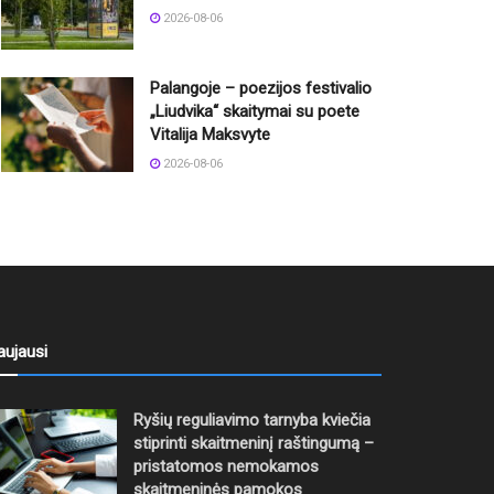
2026-08-06
Palangoje – poezijos festivalio
„Liudvika“ skaitymai su poete
Vitalija Maksvyte
2026-08-06
aujausi
Ryšių reguliavimo tarnyba kviečia
stiprinti skaitmeninį raštingumą –
pristatomos nemokamos
skaitmeninės pamokos