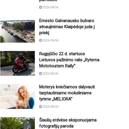
2026-08-06
Ernesto Galvanausko bulvaro
atnaujinimas Klaipėdoje juda į
priekį
2026-08-06
Rugpjūčio 22 d. startuos
Lietuvos pažinimo ralis „Ryterna
Mototourism Rally“
2026-08-06
Moterys kviečiamos dalyvauti
tarptautiniame moksliniame
tyrime „MELIORA“
2026-08-06
Šiaulių erdvėse eksponuojama
fotografijų paroda