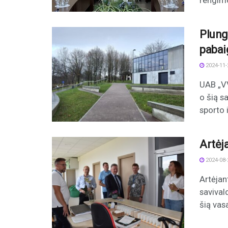
rengimo
Plung
pabai
2024-11-
UAB „VV
o šią s
sporto i
Artėja
2024-08-
Artėjan
savival
šią vas