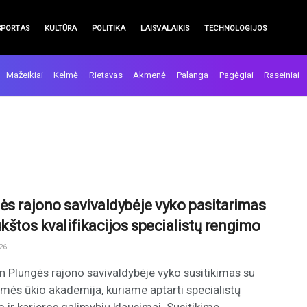
SPORTAS
KULTŪRA
POLITIKA
LAISVALAIKIS
TECHNOLOGIJOS
Mažeikiai
Kelmė
Rietavas
Akmenė
Palanga
Pagėgiai
Raseiniai
ės rajono savivaldybėje vyko pasitarimas
ukštos kvalifikacijos specialistų rengimo
26
n Plungės rajono savivaldybėje vyko susitikimas su
ės ūkio akademija, kuriame aptarti specialistų