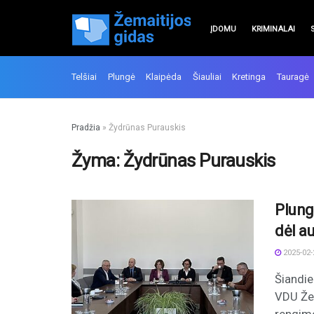
ĮDOMU
KRIMINALAI
Telšiai
Plungė
Klaipėda
Šiauliai
Kretinga
Tauragė
Pradžia
»
Žydrūnas Purauskis
Žyma:
Žydrūnas Purauskis
Plung
dėl a
2025-02-
Šiandie
VDU Žem