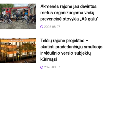
Akmenės rajone jau devintus
metus organizuojama vaikų
prevencinė stovykla „Aš galiu“
2026-08-07
Telšių rajone projektas –
skatinti pradedančiųjų smulkiojo
ir vidutinio verslo subjektų
kūrimąsi
2026-08-07