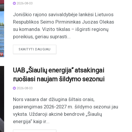
2026-08-03
Joniškio rajono savivaldybėje lankėsi Lietuvos
Respublikos Seimo Pirmininkas Juozas Olekas
su komanda. Vizito tikslas – išgirsti regionų
poreikius, geriau suprasti...
DETAILS
SKAITYTI DAUGIAU
UAB „Šiaulių energija“ atsakingai
ruošiasi naujam šildymo sezonui
2026-08-03
Nors vasara dar džiugina šiltais orais,
pasirengimas 2026-2027 m. šildymo sezonui jau
vyksta. Uždaroji akcinė bendrovė „Šiaulių
energija“ kaip ir...