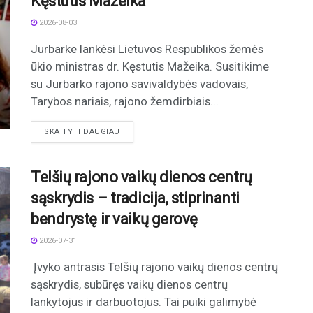
Kęstutis Mažeika
2026-08-03
Jurbarke lankėsi Lietuvos Respublikos žemės
ūkio ministras dr. Kęstutis Mažeika. Susitikime
su Jurbarko rajono savivaldybės vadovais,
Tarybos nariais, rajono žemdirbiais...
DETAILS
SKAITYTI DAUGIAU
Telšių rajono vaikų dienos centrų
sąskrydis – tradicija, stiprinanti
bendrystę ir vaikų gerovę
2026-07-31
Įvyko antrasis Telšių rajono vaikų dienos centrų
sąskrydis, subūręs vaikų dienos centrų
lankytojus ir darbuotojus. Tai puiki galimybė