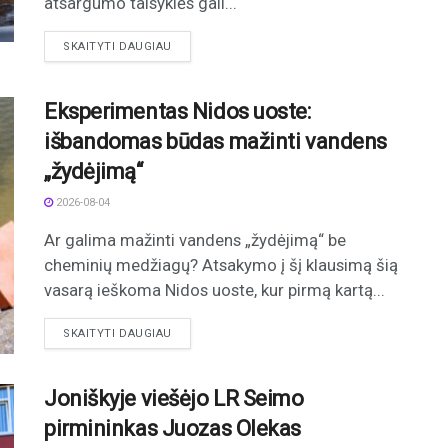
atsargumo taisyklės gali...
DETAILS
SKAITYTI DAUGIAU
Eksperimentas Nidos uoste:
išbandomas būdas mažinti vandens
„žydėjimą“
2026-08-04
Ar galima mažinti vandens „žydėjimą“ be
cheminių medžiagų? Atsakymo į šį klausimą šią
vasarą ieškoma Nidos uoste, kur pirmą kartą...
DETAILS
SKAITYTI DAUGIAU
Joniškyje viešėjo LR Seimo
pirmininkas Juozas Olekas