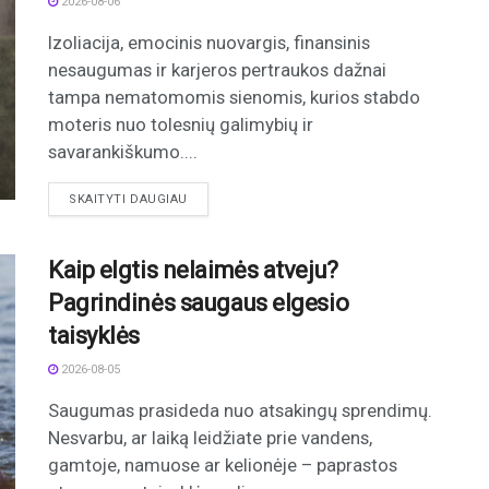
2026-08-06
Izoliacija, emocinis nuovargis, finansinis
nesaugumas ir karjeros pertraukos dažnai
tampa nematomomis sienomis, kurios stabdo
moteris nuo tolesnių galimybių ir
savarankiškumo....
DETAILS
SKAITYTI DAUGIAU
Kaip elgtis nelaimės atveju?
Pagrindinės saugaus elgesio
taisyklės
2026-08-05
Saugumas prasideda nuo atsakingų sprendimų.
Nesvarbu, ar laiką leidžiate prie vandens,
gamtoje, namuose ar kelionėje – paprastos