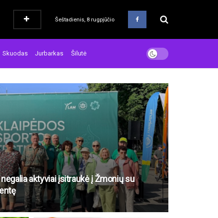
Šeštadienis, 8 rugpjūčio
Skuodas
Jurbarkas
Šilutė
negalia aktyviai įsitraukė į Žmonių su
ventę