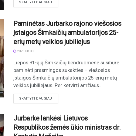
DETAILS
SKAITYTI DAUGIAU
Paminėtas Jurbarko rajono viešosios
įstaigos Šimkaičių ambulatorijos 25-
erių metų veiklos jubiliejus
2026-08-03
Liepos 31-ąją Šimkaičių bendruomenė susibūrė
paminėti prasmingos sukakties – viešosios
įstaigos Šimkaičių ambulatorijos 25-erių metų
veiklos jubiliejaus. Per ketvirtį amžiaus...
DETAILS
SKAITYTI DAUGIAU
Jurbarke lankėsi Lietuvos
Respublikos žemės ūkio ministras dr.