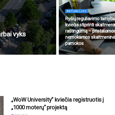
AKTUALIJOS
Ryšių reguliavimo tarnyba
kviečia stiprinti skaitmeni
raštingumą – pristatomo
rbai vyks
nemokamos skaitmenin
pamokos
„WoW University“ kviečia registruotis į
„1000 moterų“ projektą