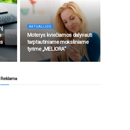
AKTUALIJOS
nį
s
Moterys kviečiamos dalyvauti
ės
tarptautiniame moksliniame
tyrime „MELIORA“
Reklama