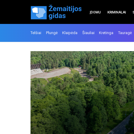
ĮDOMU
KRIMINALAI
Telšiai
Plungė
Klaipėda
Šiauliai
Kretinga
Tauragė