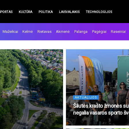
SPORTAS
KULTŪRA
POLITIKA
LAISVALAIKIS
TECHNOLOGIJOS
Mažeikiai
Kelmė
Rietavas
Akmenė
Palanga
Pagėgiai
Raseiniai
AKTUALIJOS
Šilutės krašto žmonės su 
negalia vasaros sporto š