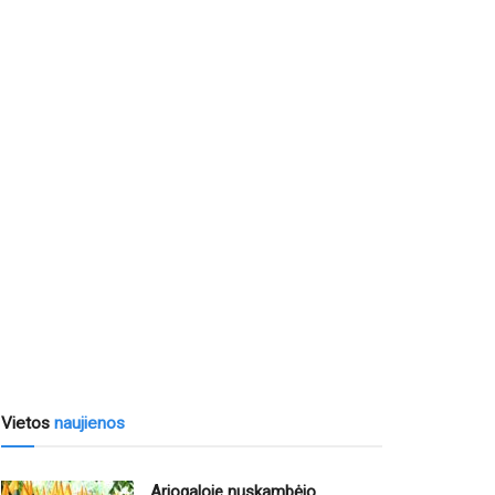
Vietos
naujienos
Ariogaloje nuskambėjo