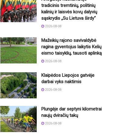
tradicinis tremtinių, politinių
kalinių ir laisvės kovų dalyvių
sąskrydis „Su Lietuva širdy“
2026-08-08
Mažeikių rajono savivaldybė
ragina gyventojus laikytis Kelių
eismo taisyklių, tausoti aplinką
2026-08-08
Klaipėdos Liepojos gatvėje
darbai vyks naktimis
2026-08-08
Plungėje dar septyni kilometrai
naujų dviračių takų
2026-08-08