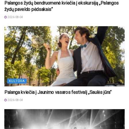
Palangos žydų bendruomenė kviečia į ekskursiją „Palangos
žydų paveldo pėdsakais“
2026-08-04
KULTŪRA
Palanga kviečia į Jaunimo vasaros festivalį „Saulės jūra“
2026-08-04