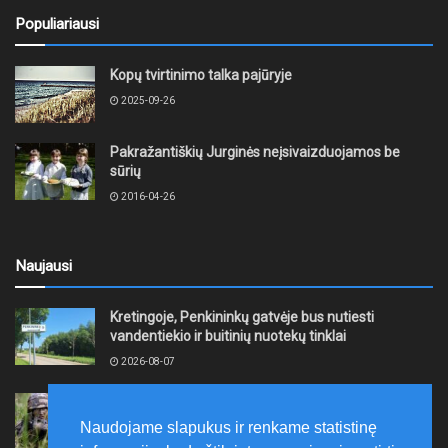
Populiariausi
Kopų tvirtinimo talka pajūryje
2025-09-26
Pakražantiškių Jurginės neįsivaizduojamos be
sūrių
2016-04-26
Naujausi
Kretingoje, Penkininkų gatvėje bus nutiesti
vandentiekio ir buitinių nuotekų tinklai
2026-08-07
Rugpjūčio 7–9 dienomis Žemaičių apygardos 3-ioji
rinktinė vykdys karines pratybas
Naudojame slapukus ir renkame statistinę
2026-08-07