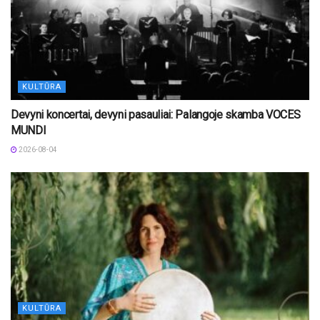
KULTŪRA
Devyni koncertai, devyni pasauliai: Palangoje skamba VOCES
MUNDI
2026-08-04
KULTŪRA