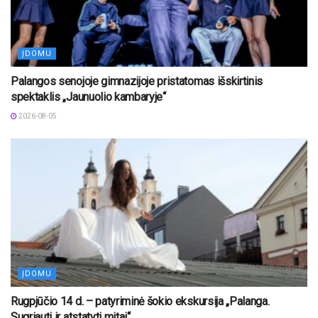
ĮDOMU
Palangos senojoje gimnazijoje pristatomas išskirtinis
spektaklis „Jaunuolio kambaryje“
2026-08-05
ĮDOMU
Rugpjūčio 14 d. – patyriminė šokio ekskursija „Palanga.
Sugriauti ir atstatyti mitai“