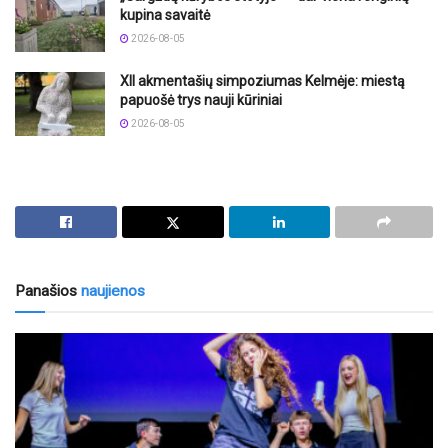
kupina savaitė
2026-08-05
XII akmentašių simpoziumas Kelmėje: miestą
papuošė trys nauji kūriniai
2026-08-05
Panašios
naujienos