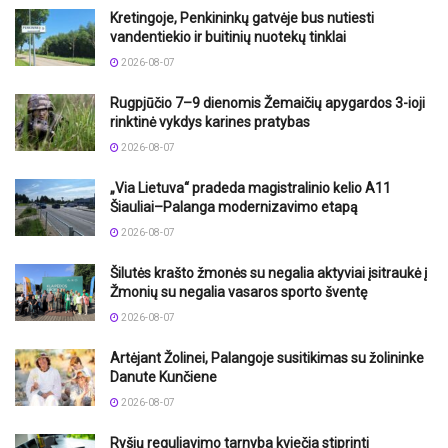
Kretingoje, Penkininkų gatvėje bus nutiesti
vandentiekio ir buitinių nuotekų tinklai
2026-08-07
Rugpjūčio 7–9 dienomis Žemaičių apygardos 3-ioji
rinktinė vykdys karines pratybas
2026-08-07
„Via Lietuva“ pradeda magistralinio kelio A11
Šiauliai–Palanga modernizavimo etapą
2026-08-07
Šilutės krašto žmonės su negalia aktyviai įsitraukė į
Žmonių su negalia vasaros sporto šventę
2026-08-07
Artėjant Žolinei, Palangoje susitikimas su žolininke
Danute Kunčiene
2026-08-07
Ryšių reguliavimo tarnyba kviečia stiprinti