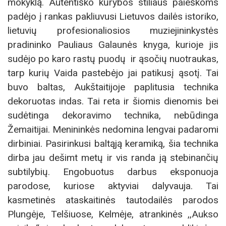
mokyklą. Autentiško kūrybos stiliaus paieškoms
padėjo į rankas pakliuvusi Lietuvos dailės istoriko,
lietuvių profesionaliosios muziejininkystės
pradininko Pauliaus Galaunės knyga, kurioje jis
sudėjo po karo rastų puodų ir ąsočių nuotraukas,
tarp kurių Vaida pastebėjo jai patikusį ąsotį. Tai
buvo baltas, Aukštaitijoje paplitusia technika
dekoruotas indas. Tai reta ir šiomis dienomis bei
sudėtinga dekoravimo technika, nebūdinga
Žemaitijai. Menininkės nedomina lengvai padaromi
dirbiniai. Pasirinkusi baltąją keramiką, šia technika
dirba jau dešimt metų ir vis randa ją stebinančių
subtilybių. Engobuotus darbus eksponuoja
parodose, kuriose aktyviai dalyvauja. Tai
kasmetinės ataskaitinės tautodailės parodos
Plungėje, Telšiuose, Kelmėje, atrankinės ,,Aukso