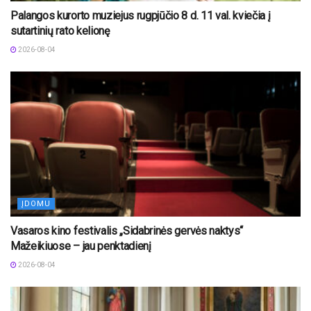
Palangos kurorto muziejus rugpjūčio 8 d. 11 val. kviečia į
sutartinių rato kelionę
2026-08-04
ĮDOMU
Vasaros kino festivalis „Sidabrinės gervės naktys“
Mažeikiuose – jau penktadienį
2026-08-04