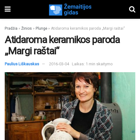
Pradžia
»
Žinios
»
Plungė
»
Atidaroma keramikos paroda „Margi raštai“
Atidaroma keramikos paroda
„Margi raštai“
Paulius Liškauskas
2016-03-04
Laikas: 1 min skaitymo