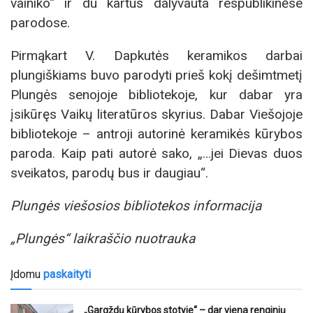
vainiko“ ir du kartus dalyvauta respublikinėse
parodose.
Pirmąkart V. Dapkutės keramikos darbai
plungiškiams buvo parodyti prieš kokį dešimtmetį
Plungės senojoje bibliotekoje, kur dabar yra
įsikūręs Vaikų literatūros skyrius. Dabar Viešojoje
bibliotekoje – antroji autorinė keramikės kūrybos
paroda. Kaip pati autorė sako, „…jei Dievas duos
sveikatos, parodų bus ir daugiau“.
Plungės viešosios bibliotekos informacija
„Plungės“ laikraščio nuotrauka
Įdomu
paskaityti
„Gargždų kūrybos stotyje“ – dar viena renginių