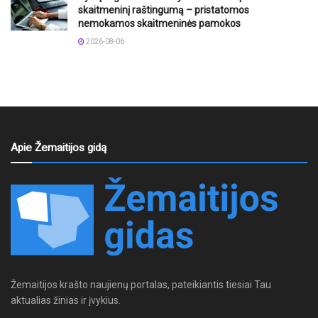
skaitmeninį raštingumą – pristatomos
nemokamos skaitmeninės pamokos
2026-08-06
Apie Žemaitijos gidą
Žemaitijos krašto naujienų portalas, pateikiantis tiesiai Tau
aktualias žinias ir įvykius.