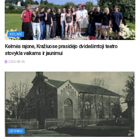
KELMĖ
Kelmės rajone, Kražiuose prasidėjo dvidešimtoji teatro
stovykla vaikams ir jaunimui
2026-08-05
ĮDOMU