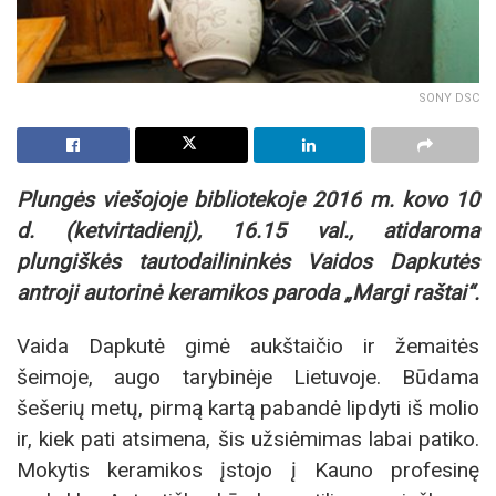
SONY DSC
Plungės viešojoje bibliotekoje 2016 m. kovo 10
d. (ketvirtadienį), 16.15 val., atidaroma
plungiškės tautodailininkės Vaidos Dapkutės
antroji autorinė keramikos paroda „Margi raštai“.
Vaida Dapkutė gimė aukštaičio ir žemaitės
šeimoje, augo tarybinėje Lietuvoje. Būdama
šešerių metų, pirmą kartą pabandė lipdyti iš molio
ir, kiek pati atsimena, šis užsiėmimas labai patiko.
Mokytis keramikos įstojo į Kauno profesinę