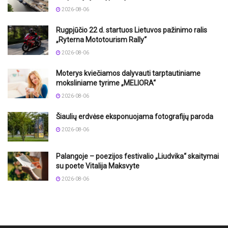
2026-08-06
Rugpjūčio 22 d. startuos Lietuvos pažinimo ralis
„Ryterna Mototourism Rally“
2026-08-06
Moterys kviečiamos dalyvauti tarptautiniame
moksliniame tyrime „MELIORA“
2026-08-06
Šiaulių erdvėse eksponuojama fotografijų paroda
2026-08-06
Palangoje – poezijos festivalio „Liudvika“ skaitymai
su poete Vitalija Maksvyte
2026-08-06