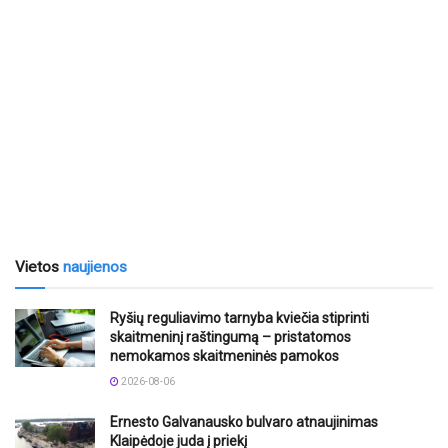
Vietos
naujienos
Ryšių reguliavimo tarnyba kviečia stiprinti
skaitmeninį raštingumą – pristatomos
nemokamos skaitmeninės pamokos
2026-08-06
Ernesto Galvanausko bulvaro atnaujinimas
Klaipėdoje juda į priekį