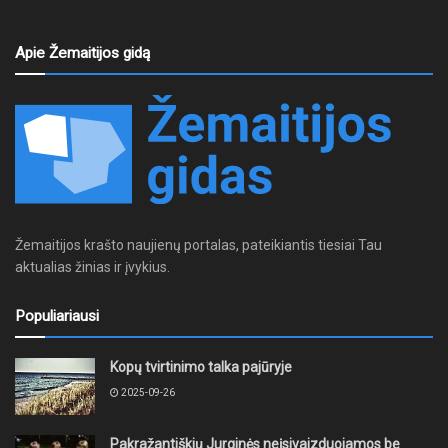
Apie Žemaitijos gidą
Žemaitijos krašto naujienų portalas, pateikiantis tiesiai Tau
aktualias žinias ir įvykius.
Populiariausi
Kopų tvirtinimo talka pajūryje
2025-09-26
Pakražantiškių Jurginės neįsivaizduojamos be