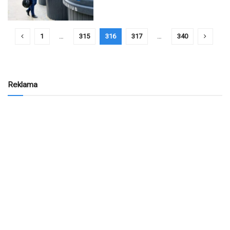
1
…
315
316
317
…
340
Reklama