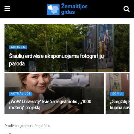
APLINKA
Šiaulių erdvėse eksponuojama fotografijų
paroda
AKTUALIJOS
ĮDOMU
„WoW University“ kviečia registruotis į „1000
„Gargždų kūr
moterų“ projektą
kupina savai
Pradžia
»
Įdomu
»
Page 316