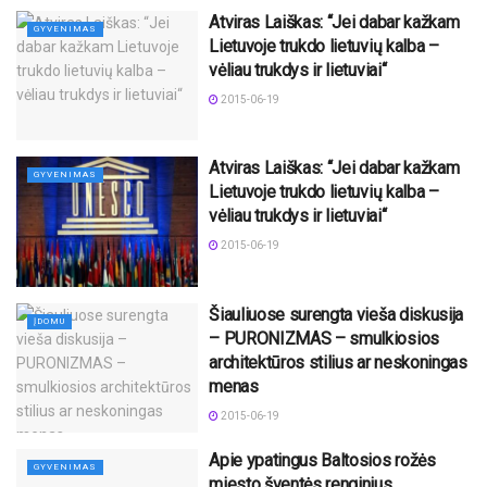
Atviras Laiškas: “Jei dabar kažkam
GYVENIMAS
Lietuvoje trukdo lietuvių kalba –
vėliau trukdys ir lietuviai“
2015-06-19
Atviras Laiškas: “Jei dabar kažkam
GYVENIMAS
Lietuvoje trukdo lietuvių kalba –
vėliau trukdys ir lietuviai“
2015-06-19
Šiauliuose surengta vieša diskusija
ĮDOMU
– PURONIZMAS – smulkiosios
architektūros stilius ar neskoningas
menas
2015-06-19
Apie ypatingus Baltosios rožės
GYVENIMAS
miesto šventės renginius