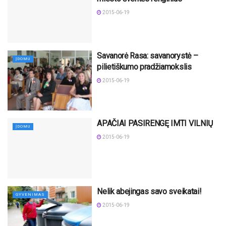
2015-06-19
Savanorė Rasa: savanorystė –
ĮDOMU
pilietiškumo pradžiamokslis
2015-06-19
APAČIAI PASIRENGĘ IMTI VILNIŲ
ĮDOMU
2015-06-19
Nelik abejingas savo sveikatai!
GYVENIMAS
2015-06-19