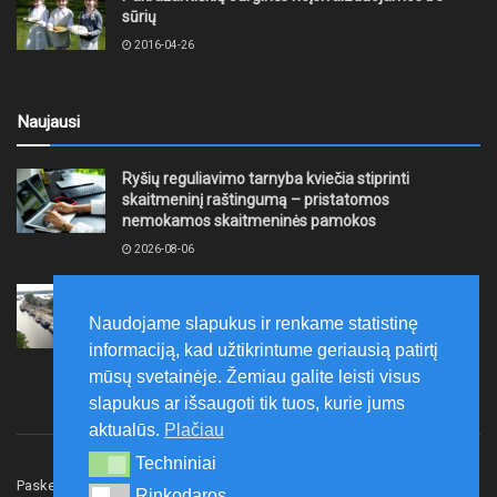
sūrių
2016-04-26
Naujausi
Ryšių reguliavimo tarnyba kviečia stiprinti
skaitmeninį raštingumą – pristatomos
nemokamos skaitmeninės pamokos
2026-08-06
Ernesto Galvanausko bulvaro atnaujinimas
Klaipėdoje juda į priekį
Naudojame slapukus ir renkame statistinę
2026-08-06
informaciją, kad užtikrintume geriausią patirtį
mūsų svetainėje. Žemiau galite leisti visus
slapukus ar išsaugoti tik tuos, kurie jums
aktualūs.
Plačiau
Techniniai
Techniniai
Paskelbk naujieną
Rašyti redakcijai
Reklama
Rinkodaros
Rinkodaros