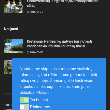
Pakražantiškių Jurginės neįsivaizduojamos be
sūrių
2016-04-26
Naujausi
Kretingoje, Penkininkų gatvėje bus nutiesti
vandentiekio ir buitinių nuotekų tinklai
2026-08-07
Rugpjūčio 7–9 dienomis Žemaičių apygardos 3-ioji
rinktinė vykdys karines pratybas
Naudojame slapukus ir renkame statistinę
2026-08-07
informaciją, kad užtikrintume geriausią patirtį
mūsų svetainėje. Žemiau galite leisti visus
slapukus ar išsaugoti tik tuos, kurie jums
aktualūs.
Plačiau
Techniniai
Techniniai
Paskelbk naujieną
Rašyti redakcijai
Reklama
Rinkodaros
Rinkodaros
Privatumo politika
Susisiekite