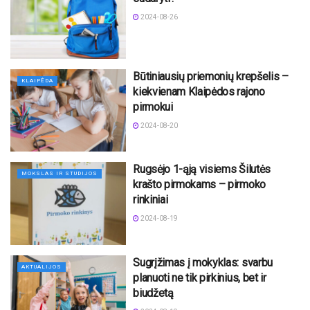
2024-08-26
Būtiniausių priemonių krepšelis –
KLAIPĖDA
kiekvienam Klaipėdos rajono
pirmokui
2024-08-20
Rugsėjo 1-ąją visiems Šilutės
MOKSLAS IR STUDIJOS
krašto pirmokams – pirmoko
rinkiniai
2024-08-19
Sugrįžimas į mokyklas: svarbu
AKTUALIJOS
planuoti ne tik pirkinius, bet ir
biudžetą