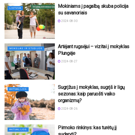
Mokiniams į pagalbą skuba policija
LIETUVA
su savanoriais
2024-08-30
Artėjant rugsėjui – vizitai į mokyklas
MOKSLAS IR STUDIJOS
Plungėje
2024-08-27
Sugrįžus į mokyklas, sugrįš ir ligų
AKTUALIJOS
sezonas: kaip paruošti vaiko
organizmą?
2024-08-26
Pirmoko rinkinys: kas turėtų jį
AKTUALIJOS
sudaryti?