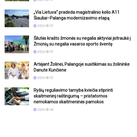
„Via Lietuva“ pradeda magistralinio kelio A11
Šiauliai–Palanga modernizavimo etapą
2026-08-07
Šilutės krašto žmonės su negalia aktyviai įsitraukė į
Žmonių su negalia vasaros sporto šventę
2026-08-07
Artėjant Žolinei, Palangoje susitikimas su žolininke
Danute Kunčiene
2026-08-07
Ryšių reguliavimo tarnyba kviečia stiprinti
skaitmeninį raštingumą – pristatomos
nemokamos skaitmeninės pamokos
2026-08-06