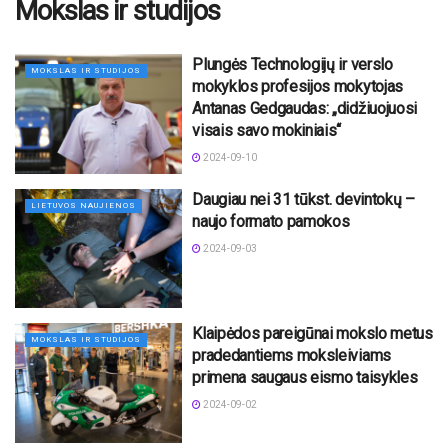
Mokslas ir studijos
Plungės Technologijų ir verslo
MOKSLAS IR STUDIJOS
mokyklos profesijos mokytojas
Antanas Gedgaudas: „didžiuojuosi
visais savo mokiniais“
2024-09-10
Daugiau nei 31 tūkst. devintokų –
LIETUVOS NAUJIENOS
naujo formato pamokos
2024-09-03
Klaipėdos pareigūnai mokslo metus
MOKSLAS IR STUDIJOS
pradedantiems moksleiviams
primena saugaus eismo taisykles
2024-09-02