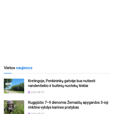
Vietos
naujienos
Kretingoje, Penkininkų gatvėje bus nutiesti
vandentiekio ir buitinių nuotekų tinklai
2026-08-07
Rugpjūčio 7–9 dienomis Žemaičių apygardos 3-ioji
rinktinė vykdys karines pratybas
2026-08-07