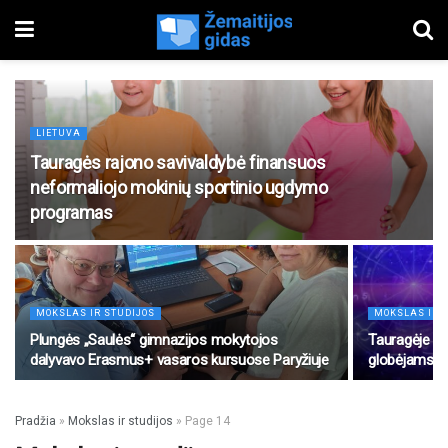
LIETUVA
Tauragės rajono savivaldybė finansuos
neformaliojo mokinių sportinio ugdymo
programas
MOKSLAS IR STUDIJOS
MOKSLAS IR 
Plungės „Saulės“ gimnazijos mokytojos
Tauragėje n
dalyvavo Erasmus+ vasaros kursuose Paryžiuje
globėjams: 
Pradžia
»
Mokslas ir studijos
»
Page 14