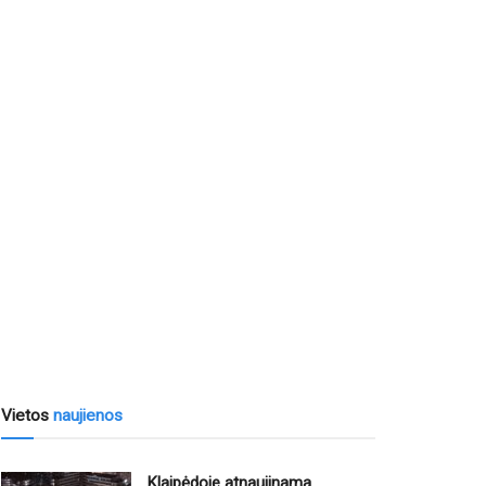
Vietos
naujienos
Klaipėdoje atnaujinama