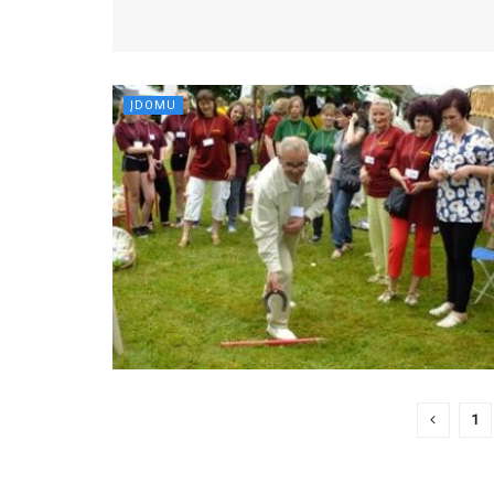
ĮDOMU
1