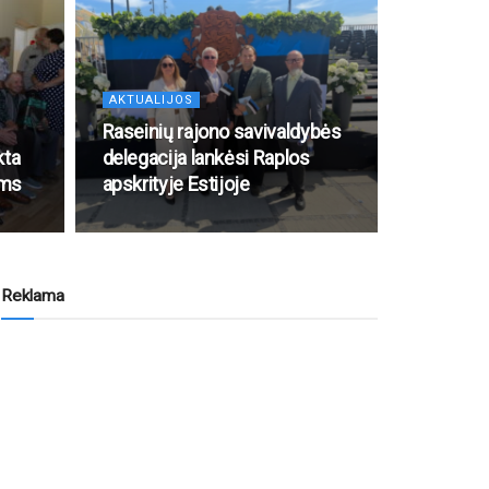
AKTUALIJOS
Raseinių rajono savivaldybės
kta
delegacija lankėsi Raplos
oms
apskrityje Estijoje
Reklama