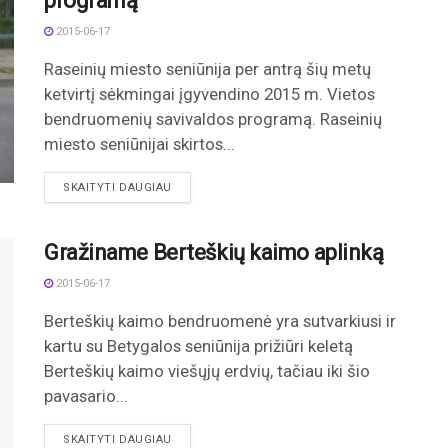
programą
2015-06-17
Raseinių miesto seniūnija per antrą šių metų
ketvirtį sėkmingai įgyvendino 2015 m. Vietos
bendruomenių savivaldos programą. Raseinių
miesto seniūnijai skirtos...
DETAILS
SKAITYTI DAUGIAU
Gražiname Berteškių kaimo aplinką
2015-06-17
Berteškių kaimo bendruomenė yra sutvarkiusi ir
kartu su Betygalos seniūnija prižiūri keletą
Berteškių kaimo viešųjų erdvių, tačiau iki šio
pavasario...
DETAILS
SKAITYTI DAUGIAU