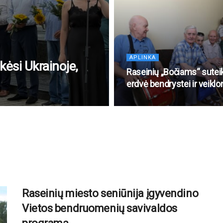
APLINKA
kėsi Ukrainoje,
Raseinių „Bočiams“ sutei
erdvė bendrystei ir veikl
Raseinių miesto seniūnija įgyvendino
Vietos bendruomenių savivaldos