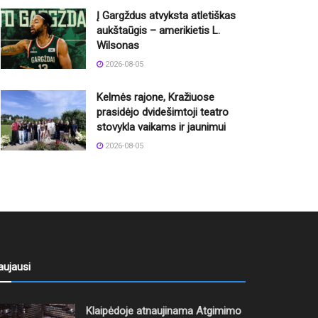
Į Gargždus atvyksta atletiškas
aukštaūgis – amerikietis L.
Wilsonas
2026-08-05
Kelmės rajone, Kražiuose
prasidėjo dvidešimtoji teatro
stovykla vaikams ir jaunimui
2026-08-05
aujausi
Klaipėdoje atnaujinama Atgimimo