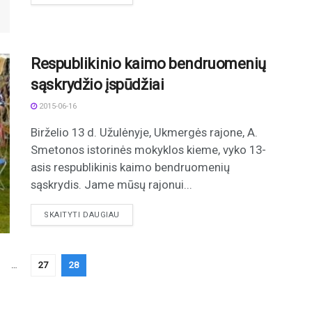
Respublikinio kaimo bendruomenių
sąskrydžio įspūdžiai
2015-06-16
Birželio 13 d. Užulėnyje, Ukmergės rajone, A.
Smetonos istorinės mokyklos kieme, vyko 13-
asis respublikinis kaimo bendruomenių
sąskrydis. Jame mūsų rajonui...
DETAILS
SKAITYTI DAUGIAU
…
27
28