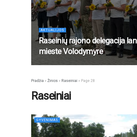
AKTUALIJOS
Raseinių rajono delegacija lan
mieste Volodymyre
Pradžia
»
Žinios
»
Raseiniai
»
Page 28
Raseiniai
GYVENIMAS