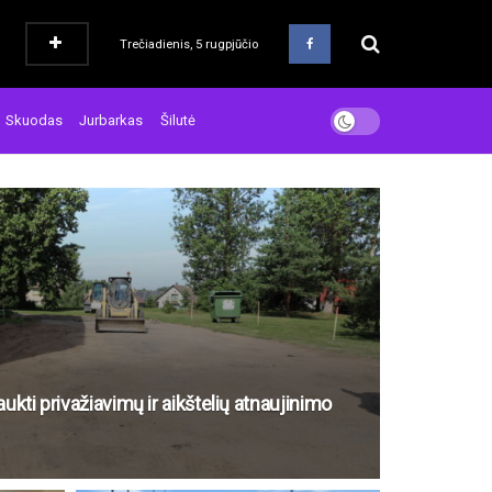
Trečiadienis, 5 rugpjūčio
Skuodas
Jurbarkas
Šilutė
aukti privažiavimų ir aikštelių atnaujinimo