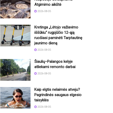
Atgimimo aikštė
2026-08-05
Kretinga „Lėtojo važiavimo
iššūkiu“ rugpjūčio 12-ąją
ruošiasi paminėti Tarptautinę
jaunimo dieną
2026-08-05
Šiaulių–Palangos kelyje
atliekami remonto darbai
2026-08-05
Kaip elgtis nelaimės atveju?
Pagrindinės saugaus elgesio
taisyklės
2026-08-05