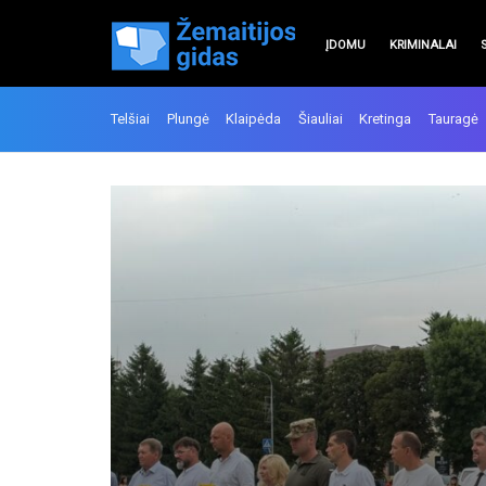
ĮDOMU
KRIMINALAI
Telšiai
Plungė
Klaipėda
Šiauliai
Kretinga
Tauragė