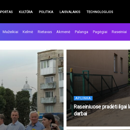
SPORTAS
KULTŪRA
POLITIKA
LAISVALAIKIS
TECHNOLOGIJOS
Mažeikiai
Kelmė
Rietavas
Akmenė
Palanga
Pagėgiai
Raseiniai
APLINKA
Raseiniuose pradėti ilgai l
darbai