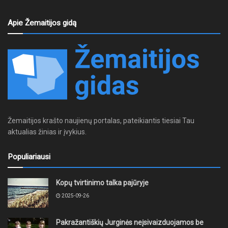
Apie Žemaitijos gidą
Žemaitijos krašto naujienų portalas, pateikiantis tiesiai Tau
aktualias žinias ir įvykius.
Populiariausi
Kopų tvirtinimo talka pajūryje
2025-09-26
Pakražantiškių Jurginės neįsivaizduojamos be