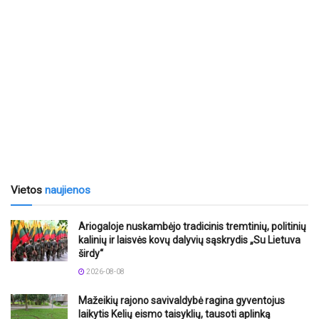
Vietos
naujienos
Ariogaloje nuskambėjo tradicinis tremtinių, politinių
kalinių ir laisvės kovų dalyvių sąskrydis „Su Lietuva
širdy“
2026-08-08
Mažeikių rajono savivaldybė ragina gyventojus
laikytis Kelių eismo taisyklių, tausoti aplinką