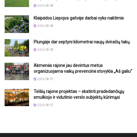
2026-08-08
Klaipėdos Liepojos gatvėje darbai vyks naktimis
2026-08-08
Plungėje dar septyni kilometrai naujų dviračių takų
2026-08-08
Akmenės rajone jau devintus metus
organizuojama vaikų prevencinė stovykla „Aš galiu“
2026-08-07
Telšių rajone projektas – skatinti pradedančiųjų
smulkiojo ir vidutinio verslo subjektų kūrimąsi
2026-08-07