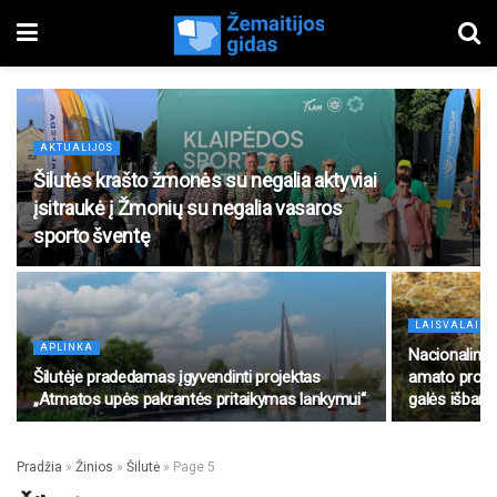
AKTUALIJOS
Šilutės krašto žmonės su negalia aktyviai
įsitraukė į Žmonių su negalia vasaros
sporto šventę
LAISVALAIKI
APLINKA
Nacionalinis
Šilutėje pradedamas įgyvendinti projektas
amato profes
„Atmatos upės pakrantės pritaikymas lankymui“
galės išband
Pradžia
»
Žinios
»
Šilutė
»
Page 5