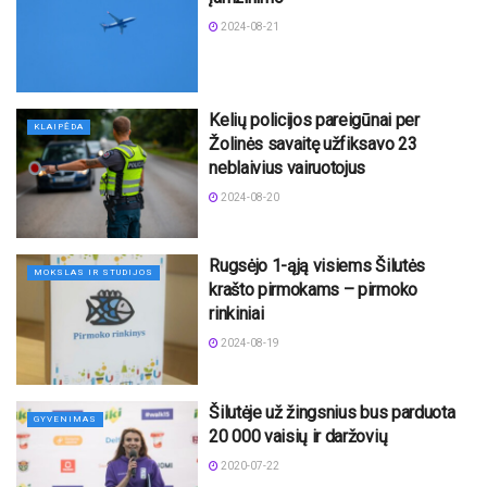
2024-08-21
Kelių policijos pareigūnai per
KLAIPĖDA
Žolinės savaitę užfiksavo 23
neblaivius vairuotojus
2024-08-20
Rugsėjo 1-ąją visiems Šilutės
MOKSLAS IR STUDIJOS
krašto pirmokams – pirmoko
rinkiniai
2024-08-19
Šilutėje už žingsnius bus parduota
GYVENIMAS
20 000 vaisių ir daržovių
2020-07-22