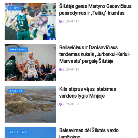
Šilutėje geras Martyno Gecevičiaus
ŠILUTĖ
pasirodymas ir „Telšių“ triumfas
2025-01-17
Beliavičiaus ir Danisevičiaus
JURBARKAS
tandemas nukalė „Jurbarkui-Kariui-
Manvesta“ pergalę Šilutėje
2025-01-13
Kils stiprus vėjas: stebimas
APLINKA
vandens lygis Minijoje
2025-01-03
Balsavimas dėl Šilutės vardo
AKTUALIJOS
įamžinimo