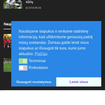
sūrių
2016-04-26
Naujausi
Naudojame slapukus ir renkame statistinę
Ariogaloje nuskambėjo tradicinis tremtinių, politinių
informaciją, kad užtikrintume geriausią patirtį
kalinių ir laisvės kovų dalyvių sąskrydis „Su Lietuva
mūsų svetainėje. Žemiau galite leisti visus
širdy“
slapukus ar išsaugoti tik tuos, kurie jums
2026-08-08
aktualūs.
Plačiau
Mažeikių rajono savivaldybė ragina gyventojus
Techniniai
Techniniai
laikytis Kelių eismo taisyklių, tausoti aplinką
Rinkodaros
Rinkodaros
2026-08-08
Išsaugoti nustatymus
Leisti visus
Paskelbk naujieną
Rašyti redakcijai
Reklama