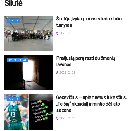
Šilutė
Šilutėje įvyko pirmasis ledo ritulio
ŠILUTĖ
turnyras
2025-02-10
Praėjusią parą rasti du žmonių
KRIMINALAI
lavonas
2025-02-05
Gecevičius – apie turėtus lūkesčius,
ŠILUTĖ
„Telšių“ skaudulį ir mintis dėl kito
sezono
2025-02-02