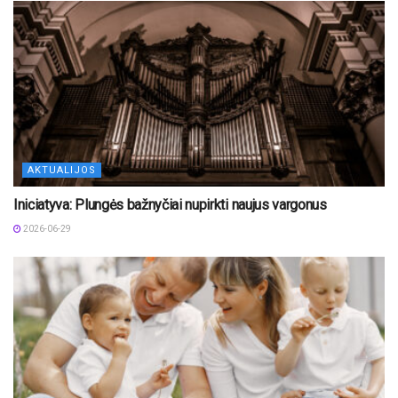
AKTUALIJOS
Iniciatyva: Plungės bažnyčiai nupirkti naujus vargonus
2026-06-29