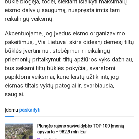
būklė blogėja, todėl, siekiant išlaikyti maksimalų
eismo dalyvių saugumą, nuspręsta imtis tam
reikalingų veiksmų.
Akcentuojame, jog įvedus eismo organizavimo
pakeitimus, „Via Lietuva“ skirs didesnį dėmesį tiltų
būklės įvertinimui, stebėjimui ir reikalingų
priemonių pritaikymui: tiltų apžiūros vyks dažniau,
bus sekami tiltų būklės pokyčiai, svarstomi
papildomi veiksmai, kurie leistų užtikrinti, jog
eismas tiltais vyktų patogiai ir, svarbiausia,
saugiai.
Įdomu
paskaityti
Plungės rajono savivaldybės TOP 100 įmonių
apyvarta – 982,9 mln. Eur