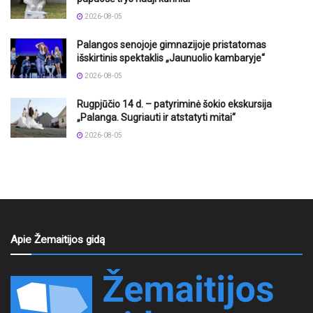
2026-08-05
Palangos senojoje gimnazijoje pristatomas
išskirtinis spektaklis „Jaunuolio kambaryje“
2026-08-05
Rugpjūčio 14 d. – patyriminė šokio ekskursija
„Palanga. Sugriauti ir atstatyti mitai“
2026-08-05
Apie Žemaitijos gidą