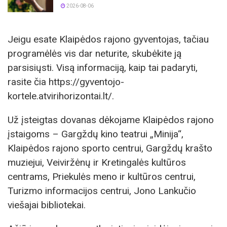
2026-08-06
Jeigu esate Klaipėdos rajono gyventojas, tačiau
programėlės vis dar neturite, skubėkite ją
parsisiųsti. Visą informaciją, kaip tai padaryti,
rasite čia https://gyventojo-
kortele.atvirihorizontai.lt/.
Už įsteigtas dovanas dėkojame Klaipėdos rajono
įstaigoms – Gargždų kino teatrui „Minija“,
Klaipėdos rajono sporto centrui, Gargždų krašto
muziejui, Veiviržėnų ir Kretingalės kultūros
centrams, Priekulės meno ir kultūros centrui,
Turizmo informacijos centrui, Jono Lankučio
viešajai bibliotekai.