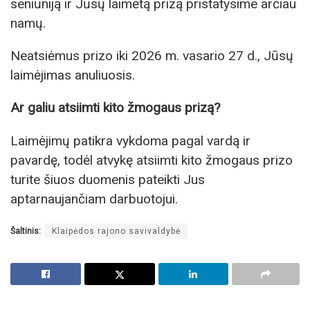
seniūniją ir Jūsų laimėtą prizą pristatysime arčiau
namų.
Neatsiėmus prizo iki 2026 m. vasario 27 d., Jūsų
laimėjimas anuliuosis.
Ar galiu atsiimti kito žmogaus prizą?
Laimėjimų patikra vykdoma pagal vardą ir
pavardę, todėl atvykę atsiimti kito žmogaus prizo
turite šiuos duomenis pateikti Jus
aptarnaujančiam darbuotojui.
Šaltinis:
Klaipėdos rajono savivaldybė