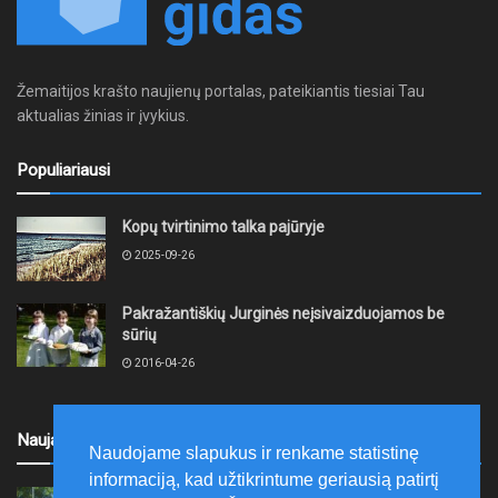
Žemaitijos krašto naujienų portalas, pateikiantis tiesiai Tau
aktualias žinias ir įvykius.
Populiariausi
Kopų tvirtinimo talka pajūryje
2025-09-26
Pakražantiškių Jurginės neįsivaizduojamos be
sūrių
2016-04-26
Naujausi
Naudojame slapukus ir renkame statistinę
informaciją, kad užtikrintume geriausią patirtį
Kretingoje, Penkininkų gatvėje bus nutiesti