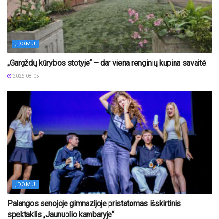
ĮDOMU
„Gargždų kūrybos stotyje“ – dar viena renginių kupina savaitė
2026-08-05
ĮDOMU
Palangos senojoje gimnazijoje pristatomas išskirtinis
spektaklis „Jaunuolio kambaryje“