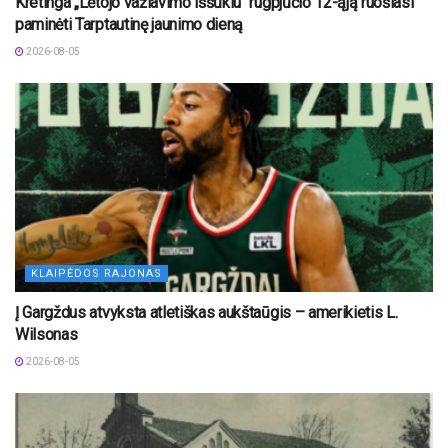
Kretinga „Lėtojo važiavimo iššūkiu“ rugpjūčio 12-ąją ruošiasi
paminėti Tarptautinę jaunimo dieną
2026-08-05
KLAIPĖDOS RAJONAS
Į Gargždus atvyksta atletiškas aukštaūgis – amerikietis L.
Wilsonas
2026-08-05