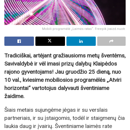
Mobili programėlė „Laimės ratas“. Freepik įvaizd.nuotr.
Tradiciškai, artėjant gražiausioms metų šventėms,
Savivaldybė ir vėl imasi prizų dalybų Klaipėdos
rajono gyventojams! Jau gruodžio 25 dieną, nuo
10 val., kviesime mobiliosios programėlės „Atviri
horizontai“ vartotojus dalyvauti šventiniame
žaidime.
Šiais metais sujungėme jėgas ir su verslais
partneriais, ir su įstaigomis, todėl ir staigmenų čia
laukia daug ir įvairių. Šventiniame laimės rate