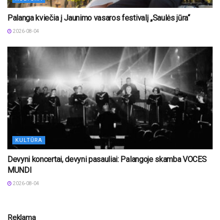
Palanga kviečia į Jaunimo vasaros festivalį „Saulės jūra“
2026-08-04
KULTŪRA
Devyni koncertai, devyni pasauliai: Palangoje skamba VOCES
MUNDI
2026-08-04
Reklama