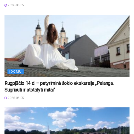
2026-08-05
ĮDOMU
Rugpjūčio 14 d. – patyriminė šokio ekskursija „Palanga.
Sugriauti ir atstatyti mitai“
2026-08-05