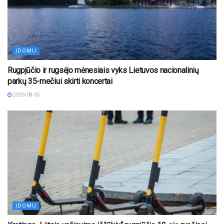
ĮDOMU
Rugpjūčio ir rugsėjo mėnesiais vyks Lietuvos nacionalinių
parkų 35-mečiui skirti koncertai
2026-08-05
ĮDOMU