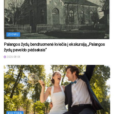
ĮDOMU
Palangos žydų bendruomenė kviečia į ekskursiją „Palangos
žydų paveldo pėdsakais“
2026-08-04
KULTŪRA