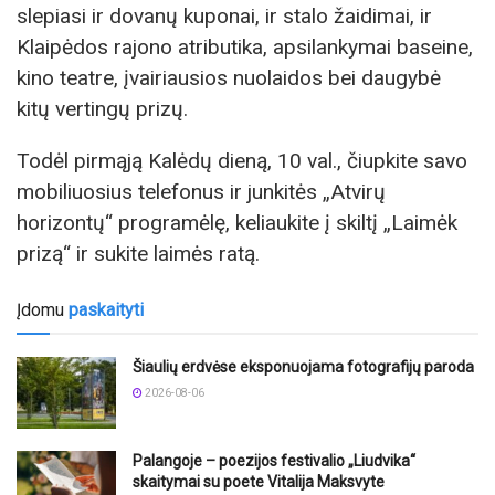
slepiasi ir dovanų kuponai, ir stalo žaidimai, ir
Klaipėdos rajono atributika, apsilankymai baseine,
kino teatre, įvairiausios nuolaidos bei daugybė
kitų vertingų prizų.
Todėl pirmąją Kalėdų dieną, 10 val., čiupkite savo
mobiliuosius telefonus ir junkitės „Atvirų
horizontų“ programėlę, keliaukite į skiltį „Laimėk
prizą“ ir sukite laimės ratą.
Įdomu
paskaityti
Šiaulių erdvėse eksponuojama fotografijų paroda
2026-08-06
Palangoje – poezijos festivalio „Liudvika“
skaitymai su poete Vitalija Maksvyte