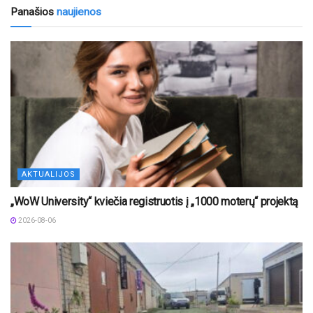
Panašios
naujienos
AKTUALIJOS
„WoW University“ kviečia registruotis į „1000 moterų“ projektą
2026-08-06