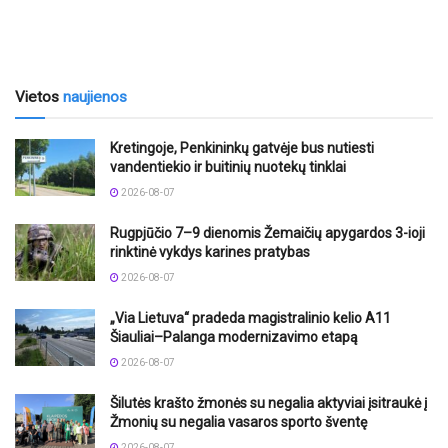
Vietos
naujienos
Kretingoje, Penkininkų gatvėje bus nutiesti
vandentiekio ir buitinių nuotekų tinklai
2026-08-07
Rugpjūčio 7–9 dienomis Žemaičių apygardos 3-ioji
rinktinė vykdys karines pratybas
2026-08-07
„Via Lietuva“ pradeda magistralinio kelio A11
Šiauliai–Palanga modernizavimo etapą
2026-08-07
Šilutės krašto žmonės su negalia aktyviai įsitraukė į
Žmonių su negalia vasaros sporto šventę
2026-08-07