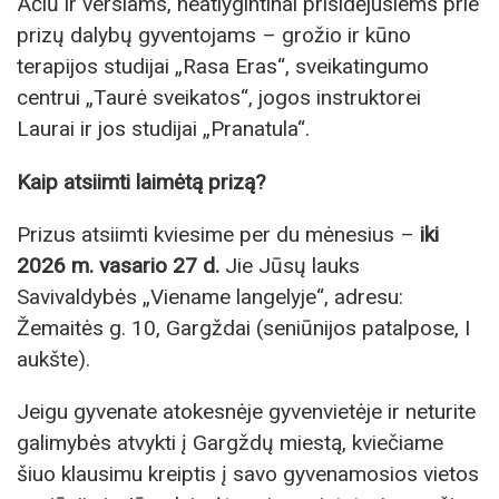
Ačiū ir verslams, neatlygintinai prisidėjusiems prie
prizų dalybų gyventojams – grožio ir kūno
terapijos studijai „Rasa Eras“, sveikatingumo
centrui „Taurė sveikatos“, jogos instruktorei
Laurai ir jos studijai „Pranatula“.
Kaip atsiimti laimėtą prizą?
Prizus atsiimti kviesime per du mėnesius –
iki
2026 m. vasario 27 d.
Jie Jūsų lauks
Savivaldybės „Viename langelyje“, adresu:
Žemaitės g. 10, Gargždai (seniūnijos patalpose, I
aukšte).
Jeigu gyvenate atokesnėje gyvenvietėje ir neturite
galimybės atvykti į Gargždų miestą, kviečiame
šiuo klausimu kreiptis į savo gyvenamosios vietos