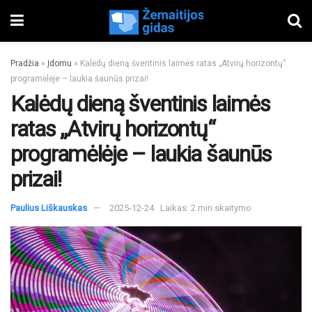
Pradžia
»
Įdomu
»
Kalėdų dieną šventinis laimės ratas „Atvirų horizontų“
programėlėje – laukia šaunūs prizai!
Kalėdų dieną šventinis laimės
ratas „Atvirų horizontų“
programėlėje – laukia šaunūs
prizai!
Paulius Liškauskas
2025-12-24
Laikas: 2 min skaitymo