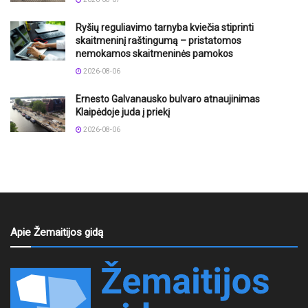
Ryšių reguliavimo tarnyba kviečia stiprinti
skaitmeninį raštingumą – pristatomos
nemokamos skaitmeninės pamokos
2026-08-06
Ernesto Galvanausko bulvaro atnaujinimas
Klaipėdoje juda į priekį
2026-08-06
Apie Žemaitijos gidą