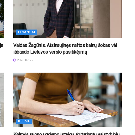
FINANSAI
je
Vaidas Žagūnis. Atsinaujinęs naftos kainų šokas vėl
išbando Lietuvos verslo pasitikėjimą
2026-07-22
KELMĖ
Kelmės rajono ugdymo įstaigų abiturientų valstybinių