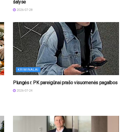
šalyse
2026-07-28
KRIMINALAI
Plungės r. PK pareigūnai prašo visuomenės pagalbos
2026-07-24