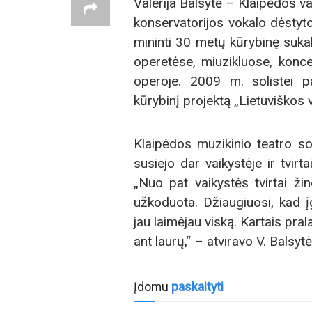
Valerija Balsytė – Klaipėdos va
konservatorijos vokalo dėstyt
mininti 30 metų kūrybinę suka
operetėse, miuzikluose, konce
operoje. 2009 m. solistei pa
kūrybinį projektą „Lietuviškos 
Klaipėdos muzikinio teatro so
susiejo dar vaikystėje ir tvirt
„Nuo pat vaikystės tvirtai ži
užkoduota. Džiaugiuosi, kad į
jau laimėjau viską. Kartais p
ant laurų,“ – atviravo V. Balsytė
Įdomu
paskaityti