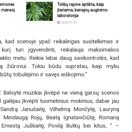
riemonės
Telšių rajone aptikta, kaip
o mėnesį
įtariama, kanapių auginimo
laboratorija
2026-07-29
ta, kad scenoje ypač reikalingas susitelkimas ir
kurį turi įgyvendinti, reikalauja maksimalios
klio metu. Reikia labai daug savikontrolės, kad
ntą žiūrovui. Tokiu būdu supratau, kaip myliu
būtų tobulėjimo ir savęs ieškojimo.“
 Balsytė muzikai įkvėpė ne vieną garsų scenos
d galėjau įkvėpti tuometinius mokinius, dabar jau
p Sandrą Janušaitę, Vilhelmą Mončytę, Lauryną
ą, Mindaugą Rojų, Beatą Ignatavičiūtę, Romaną
 Ernestą Juškaitę, Povilą Butkų bei kitus, “ –