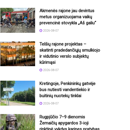
Akmenės rajone jau devintus
metus organizuojama vaikų
prevencinė stovykla „Aš galiu“
2026-08-07
Telšių rajone projektas –
skatinti pradedančiųjų smulkiojo
ir vidutinio verslo subjektų
kūrimąsi
2026-08-07
Kretingoje, Penkininkų gatvėje
bus nutiesti vandentiekio ir
buitinių nuotekų tinklai
2026-08-07
Rugpjūčio 7–9 dienomis
Žemaičių apygardos 3-ioji
rinktinė vykdys karines pratybas