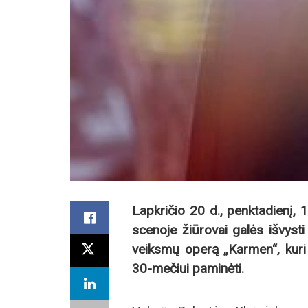
Lapkričio 20 d., penktadienį, 1
scenoje žiūrovai galės išvyst
veiksmų operą „Karmen“, kuri 
30-mečiui paminėti.