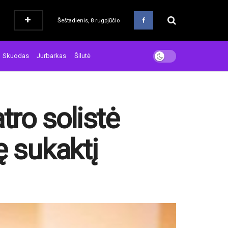
Šeštadienis, 8 rugpjūčio
Skuodas
Jurbarkas
Šilutė
tro solistė
ę sukaktį