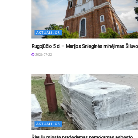
AKTUALIJOS
Rugpjūčio 5 d. – Marijos Snieginės minėjimas Šiluvo
2026-07-22
AKTUALIJOS
Šiaulių mieste pradedamas nemokamas asbesto