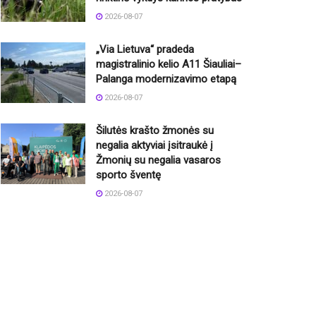
2026-08-07
„Via Lietuva“ pradeda
magistralinio kelio A11 Šiauliai–
Palanga modernizavimo etapą
2026-08-07
Šilutės krašto žmonės su
negalia aktyviai įsitraukė į
Žmonių su negalia vasaros
sporto šventę
2026-08-07