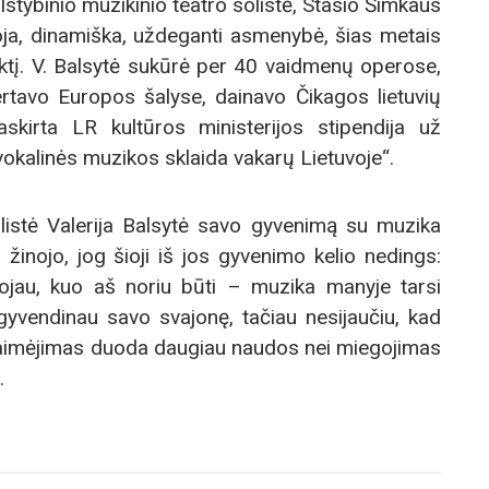
lstybinio muzikinio teatro solistė, Stasio Šimkaus
oja, dinamiška, uždeganti asmenybė, šias metais
ktį. V. Balsytė sukūrė per 40 vaidmenų operose,
rtavo Europos šalyse, dainavo Čikagos lietuvių
skirta LR kultūros ministerijos stipendija už
vokalinės muzikos sklaida vakarų Lietuvoje“.
listė Valerija Balsytė savo gyvenimą su muzika
ai žinojo, jog šioji iš jos gyvenimo kelio nedings:
nojau, kuo aš noriu būti – muzika manyje tarsi
gyvendinau savo svajonę, tačiau nesijaučiu, kad
ralaimėjimas duoda daugiau naudos nei miegojimas
.