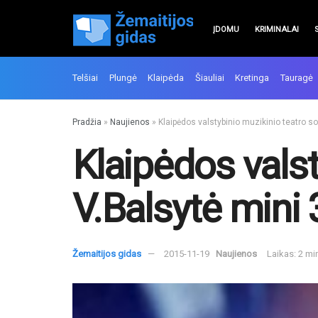
ĮDOMU
KRIMINALAI
Telšiai
Plungė
Klaipėda
Šiauliai
Kretinga
Tauragė
Pradžia
»
Naujienos
»
Klaipėdos valstybinio muzikinio teatro so
Klaipėdos valst
V.Balsytė mini 
Žemaitijos gidas
2015-11-19
Naujienos
Laikas: 2 mi