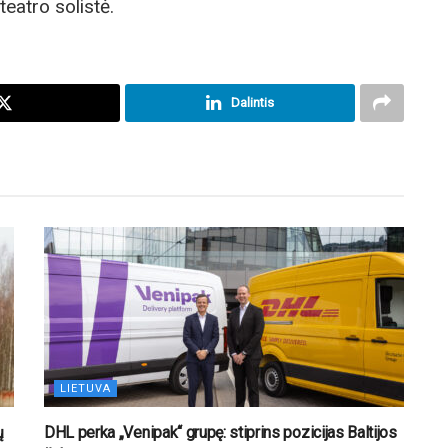
eatro solistė.
Dalintis
LIETUVA
ų
DHL perka „Venipak“ grupę: stiprins pozicijas Baltijos