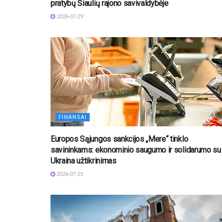
pratybų Šiaulių rajono savivaldybėje
2026-07-29
FINANSAI
Europos Sąjungos sankcijos „Mere“ tinklo
savininkams: ekonominio saugumo ir solidarumo su
Ukraina užtikrinimas
2026-07-25