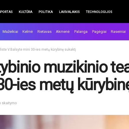
SPORTAS
KULTŪRA
POLITIKA
LAISVALAIKIS
TECHNOLOGIJOS
Mažeikiai
Kelmė
Rietavas
Akmenė
Palanga
Pagėgiai
Raseiniai
listė V.Balsytė mini 30-ies metų kūrybinę sukaktį
ybinio muzikinio tea
30-ies metų kūrybin
n skaitymo