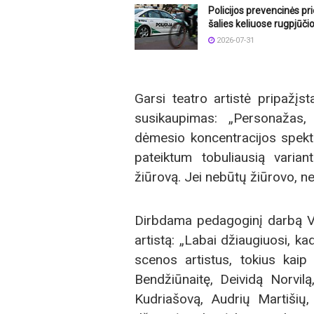
Policijos prevencinės p
šalies keliuose rugpjūči
2026-07-31
Garsi teatro artistė pripažįs
susikaupimas: „Personažas, 
dėmesio koncentracijos spekta
pateiktum tobuliausią varia
žiūrovą. Jei nebūtų žiūrovo, ne
Dirbdama pedagoginį darbą V.
artistą: „Labai džiaugiuosi, ka
scenos artistus, tokius kai
Bendžiūnaitę, Deividą Norvil
Kudriašovą, Audrių Martišių,