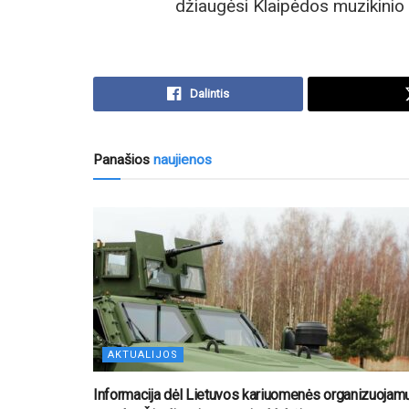
džiaugėsi Klaipėdos muzikinio t
Dalintis
Panašios
naujienos
AKTUALIJOS
Informacija dėl Lietuvos kariuomenės organizuojam