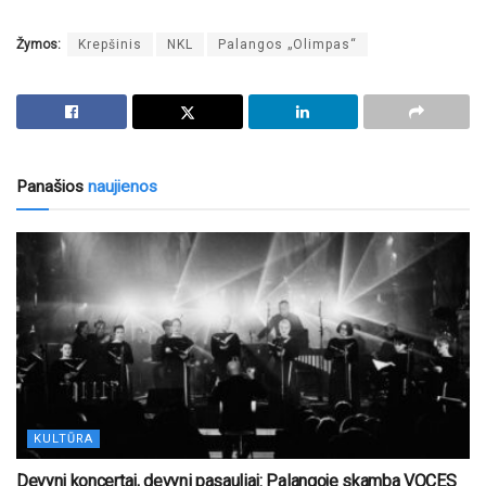
Žymos:
Krepšinis
NKL
Palangos „Olimpas“
Panašios
naujienos
KULTŪRA
Devyni koncertai, devyni pasauliai: Palangoje skamba VOCES