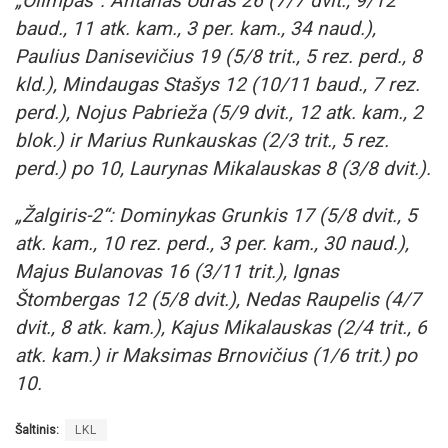
„Olimpas“: Antanas Udras 26 (7/7 dvit., 9/12
baud., 11 atk. kam., 3 per. kam., 34 naud.),
Paulius Danisevičius 19 (5/8 trit., 5 rez. perd., 8
kld.), Mindaugas Stašys 12 (10/11 baud., 7 rez.
perd.), Nojus Pabrieža (5/9 dvit., 12 atk. kam., 2
blok.) ir Marius Runkauskas (2/3 trit., 5 rez.
perd.) po 10, Laurynas Mikalauskas 8 (3/8 dvit.).
„Žalgiris-2“: Dominykas Grunkis 17 (5/8 dvit., 5
atk. kam., 10 rez. perd., 3 per. kam., 30 naud.),
Majus Bulanovas 16 (3/11 trit.), Ignas
Štombergas 12 (5/8 dvit.), Nedas Raupelis (4/7
dvit., 8 atk. kam.), Kajus Mikalauskas (2/4 trit., 6
atk. kam.) ir Maksimas Brnovičius (1/6 trit.) po
10.
Šaltinis:
LKL