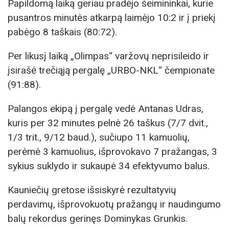
Papildomą laiką geriau pradėjo šeimininkai, kurie
pusantros minutės atkarpą laimėjo 10:2 ir į priekį
pabėgo 8 taškais (80:72).
Per likusį laiką „Olimpas“ varžovų neprisileido ir
įsirašė trečiąją pergalę „URBO-NKL“ čempionate
(91:88).
Palangos ekipą į pergalę vedė Antanas Udras,
kuris per 32 minutes pelnė 26 taškus (7/7 dvit.,
1/3 trit., 9/12 baud.), sučiupo 11 kamuolių,
perėmė 3 kamuolius, išprovokavo 7 pražangas, 3
sykius suklydo ir sukaupė 34 efektyvumo balus.
Kauniečių gretose išsiskyrė rezultatyvių
perdavimų, išprovokuotų pražangų ir naudingumo
balų rekordus gerinęs Dominykas Grunkis.