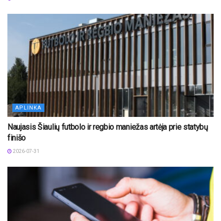
APLINKA
Naujasis Šiaulių futbolo ir regbio maniežas artėja prie statybų
finišo
2026-07-31