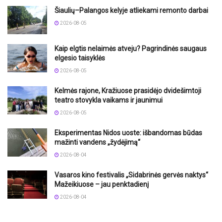
Šiaulių–Palangos kelyje atliekami remonto darbai
2026-08-05
Kaip elgtis nelaimės atveju? Pagrindinės saugaus
elgesio taisyklės
2026-08-05
Kelmės rajone, Kražiuose prasidėjo dvidešimtoji
teatro stovykla vaikams ir jaunimui
2026-08-05
Eksperimentas Nidos uoste: išbandomas būdas
mažinti vandens „žydėjimą“
2026-08-04
Vasaros kino festivalis „Sidabrinės gervės naktys“
Mažeikiuose – jau penktadienį
2026-08-04