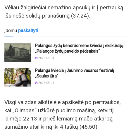
Vėliau žalgiriečiai nemažino apsukų ir į pertrauką
išsinešė solidų pranašumą (37:24).
Įdomu
paskaityti
Palangos žydų bendruomenė kviečia į ekskursiją
„Palangos žydų paveldo pėdsakais“
2026-08-04
Palanga kviečia į Jaunimo vasaros festivalį
„Saulės jūra“
2026-08-04
Visgi vaizdas aikštelėje apsikeitė po pertraukos,
kai „Olimpas“ užkūrė puolimo mašiną, ketvirtį
laimėjo 22:13 ir prieš lemiamą mačo atkarpą
sumažino atsilikimą iki 4 taškų (46:50).