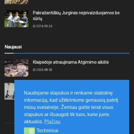
Pakražantiškių Jurginės neįsivaizduojamos be
sūrių
2016-04-26
Naujausi
Klaipėdoje atnaujinama Atgimimo aikštė
2026-08-05
Kretinga „Lėtojo važiavimo iššūkiu“ rugpjūčio 12-ąją
ruošiasi paminėti Tarptautinę jaunimo dieną
Naudojame slapukus ir renkame statistinę
2026-08-05
informaciją, kad užtikrintume geriausią patirtį
mūsų svetainėje. Žemiau galite leisti visus
slapukus ar išsaugoti tik tuos, kurie jums
aktualūs.
Plačiau
Techniniai
Techniniai