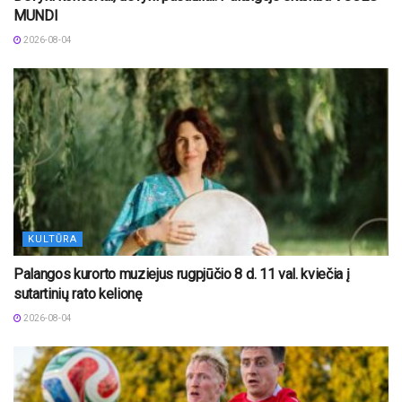
MUNDI
2026-08-04
KULTŪRA
Palangos kurorto muziejus rugpjūčio 8 d. 11 val. kviečia į
sutartinių rato kelionę
2026-08-04