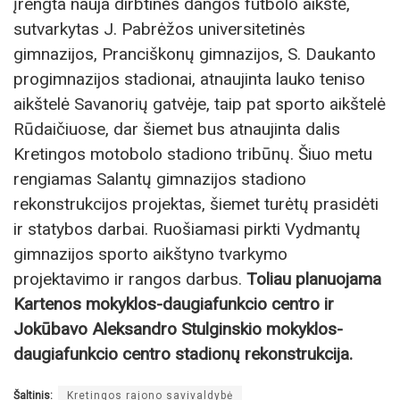
įrengta nauja dirbtinės dangos futbolo aikštė,
sutvarkytas J. Pabrėžos universitetinės
gimnazijos, Pranciškonų gimnazijos, S. Daukanto
progimnazijos stadionai, atnaujinta lauko teniso
aikštelė Savanorių gatvėje, taip pat sporto aikštelė
Rūdaičiuose, dar šiemet bus atnaujinta dalis
Kretingos motobolo stadiono tribūnų. Šiuo metu
rengiamas Salantų gimnazijos stadiono
rekonstrukcijos projektas, šiemet turėtų prasidėti
ir statybos darbai. Ruošiamasi pirkti Vydmantų
gimnazijos sporto aikštyno tvarkymo
projektavimo ir rangos darbus.
Toliau planuojama
Kartenos mokyklos-daugiafunkcio centro ir
Jokūbavo Aleksandro Stulginskio mokyklos-
daugiafunkcio centro stadionų rekonstrukcija.
Šaltinis:
Kretingos rajono savivaldybė