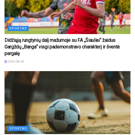
SPORTAS
Didžiąją rungtynių dalį mažumoje su FA „Šiauliai“ žaidus
Gargždų „Banga“ visgi pademonstravo charakterį ir šventė
pergalę
2026-08-04
SPORTAS