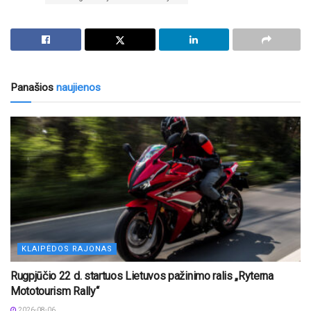
Panašios
naujienos
KLAIPĖDOS RAJONAS
Rugpjūčio 22 d. startuos Lietuvos pažinimo ralis „Ryterna
Mototourism Rally“
2026-08-06