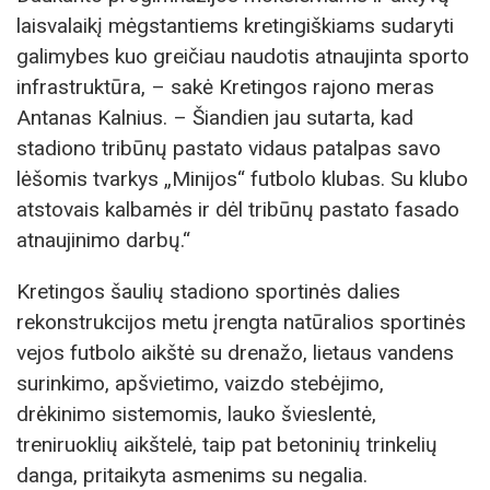
laisvalaikį mėgstantiems kretingiškiams sudaryti
galimybes kuo greičiau naudotis atnaujinta sporto
infrastruktūra, – sakė Kretingos rajono meras
Antanas Kalnius. – Šiandien jau sutarta, kad
stadiono tribūnų pastato vidaus patalpas savo
lėšomis tvarkys „Minijos“ futbolo klubas. Su klubo
atstovais kalbamės ir dėl tribūnų pastato fasado
atnaujinimo darbų.“
Kretingos šaulių stadiono sportinės dalies
rekonstrukcijos metu įrengta natūralios sportinės
vejos futbolo aikštė su drenažo, lietaus vandens
surinkimo, apšvietimo, vaizdo stebėjimo,
drėkinimo sistemomis, lauko švieslentė,
treniruoklių aikštelė, taip pat betoninių trinkelių
danga, pritaikyta asmenims su negalia.