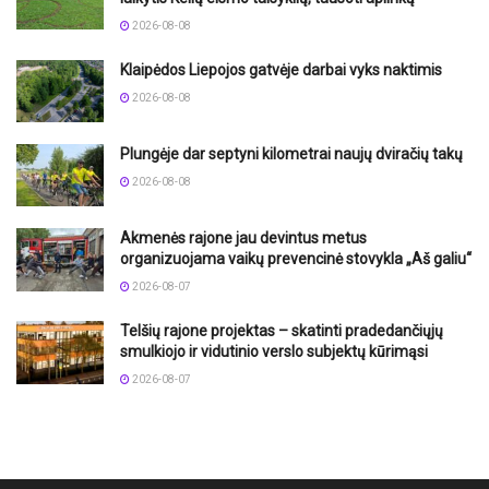
2026-08-08
Klaipėdos Liepojos gatvėje darbai vyks naktimis
2026-08-08
Plungėje dar septyni kilometrai naujų dviračių takų
2026-08-08
Akmenės rajone jau devintus metus
organizuojama vaikų prevencinė stovykla „Aš galiu“
2026-08-07
Telšių rajone projektas – skatinti pradedančiųjų
smulkiojo ir vidutinio verslo subjektų kūrimąsi
2026-08-07