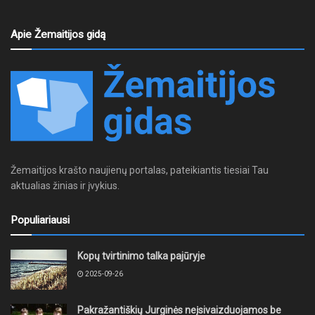
Apie Žemaitijos gidą
Žemaitijos krašto naujienų portalas, pateikiantis tiesiai Tau
aktualias žinias ir įvykius.
Populiariausi
Kopų tvirtinimo talka pajūryje
2025-09-26
Pakražantiškių Jurginės neįsivaizduojamos be