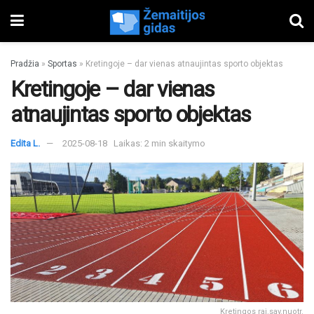
Pradžia
»
Sportas
»
Kretingoje – dar vienas atnaujintas sporto objektas
Kretingoje – dar vienas
atnaujintas sporto objektas
Edita L.
2025-08-18
Laikas: 2 min skaitymo
Kretingos raj.sav.nuotr.