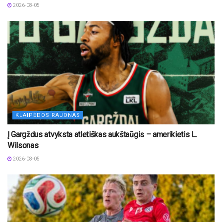
2026-08-05
KLAIPĖDOS RAJONAS
Į Gargždus atvyksta atletiškas aukštaūgis – amerikietis L.
Wilsonas
2026-08-05