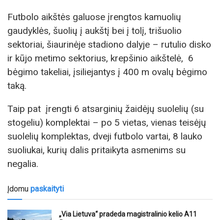
Futbolo aikštės galuose įrengtos kamuolių
gaudyklės, šuolių į aukštį bei į tolį, trišuolio
sektoriai, šiaurinėje stadiono dalyje – rutulio disko
ir kūjo metimo sektorius, krepšinio aikštelė, 6
bėgimo takeliai, įsiliejantys į 400 m ovalų bėgimo
taką.
Taip pat įrengti 6 atsarginių žaidėjų suolelių (su
stogeliu) komplektai – po 5 vietas, vienas teisėjų
suolelių komplektas, dveji futbolo vartai, 8 lauko
suoliukai, kurių dalis pritaikyta asmenims su
negalia.
Įdomu
paskaityti
„Via Lietuva“ pradeda magistralinio kelio A11