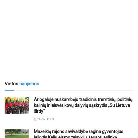
Vietos
naujienos
Ariogaloje nuskambėjo tradicinis tremtinių, politinių
kalinių ir laisvės kovų dalyvių sąskrydis „Su Lietuva
širdy“
2026-08-08
Mažeikių rajono savivaldybė ragina gyventojus
laikytis Kelių eismo taisyklių, tausoti aplinką