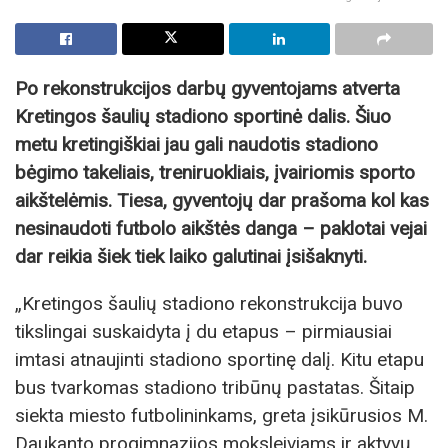
Po rekonstrukcijos darbų gyventojams atverta
Kretingos šaulių stadiono sportinė dalis. Šiuo
metu kretingiškiai jau gali naudotis stadiono
bėgimo takeliais, treniruokliais, įvairiomis sporto
aikštelėmis. Tiesa, gyventojų dar prašoma kol kas
nesinaudoti futbolo aikštės danga – paklotai vejai
dar reikia šiek tiek laiko galutinai įsišaknyti.
„Kretingos šaulių stadiono rekonstrukcija buvo
tikslingai suskaidyta į du etapus – pirmiausiai
imtasi atnaujinti stadiono sportinę dalį. Kitu etapu
bus tvarkomas stadiono tribūnų pastatas. Šitaip
siekta miesto futbolininkams, greta įsikūrusios M.
Daukanto progimnazijos moksleiviams ir aktyvų