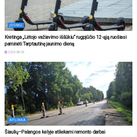
ĮDOMU
Kretinga „Lėtojo važiavimo iššūkiu“ rugpjūčio 12-ąją ruošiasi
paminėti Tarptautinę jaunimo dieną
2026-08-05
APLINKA
Šiaulių–Palangos kelyje atliekami remonto darbai