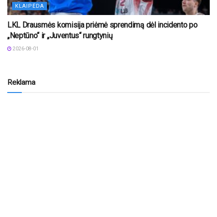
KLAIPĖDA
LKL Drausmės komisija priėmė sprendimą dėl incidento po
„Neptūno“ ir „Juventus“ rungtynių
2026-08-01
Reklama