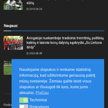
sūrių
2016-04-26
Naujausi
Ariogaloje nuskambėjo tradicinis tremtinių, politinių
kalinių ir laisvės kovų dalyvių sąskrydis „Su Lietuva
širdy“
2026-08-08
Mažeikių rajono savivaldybė ragina gyventojus
laikytis Kelių eismo taisyklių, tausoti aplinką
Naudojame slapukus ir renkame statistinę
2026-08-08
informaciją, kad užtikrintume geriausią patirtį
mūsų svetainėje. Žemiau galite leisti visus
slapukus ar išsaugoti tik tuos, kurie jums
aktualūs.
Plačiau
Techniniai
Techniniai
Paskelbk naujieną
Rašyti redakcijai
Reklama
Rinkodaros
Rinkodaros