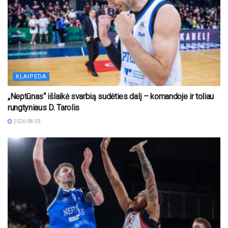
KLAIPĖDA
„Neptūnas“ išlaikė svarbią sudėties dalį – komandoje ir toliau
rungtyniaus D. Tarolis
2026-08-03