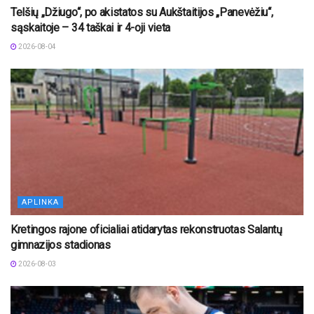
Telšių „Džiugo“, po akistatos su Aukštaitijos „Panevėžiu“,
sąskaitoje – 34 taškai ir 4-oji vieta
2026-08-04
APLINKA
Kretingos rajone oficialiai atidarytas rekonstruotas Salantų
gimnazijos stadionas
2026-08-03