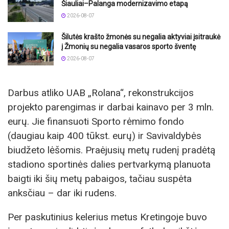
Šiauliai–Palanga modernizavimo etapą
2026-08-07
Šilutės krašto žmonės su negalia aktyviai įsitraukė
į Žmonių su negalia vasaros sporto šventę
2026-08-07
Darbus atliko UAB „Rolana“, rekonstrukcijos
projekto parengimas ir darbai kainavo per 3 mln.
eurų. Jie finansuoti Sporto rėmimo fondo
(daugiau kaip 400 tūkst. eurų) ir Savivaldybės
biudžeto lėšomis. Praėjusių metų rudenį pradėtą
stadiono sportinės dalies pertvarkymą planuota
baigti iki šių metų pabaigos, tačiau suspėta
anksčiau – dar iki rudens.
Per paskutinius kelerius metus Kretingoje buvo