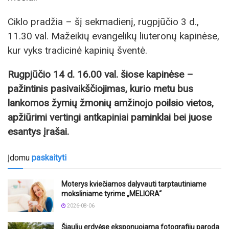
Ciklo pradžia – šį sekmadienį, rugpjūčio 3 d.,
11.30 val. Mažeikių evangelikų liuteronų kapinėse,
kur vyks tradicinė kapinių šventė.
Rugpjūčio 14 d. 16.00 val. šiose kapinėse –
pažintinis pasivaikščiojimas, kurio metu bus
lankomos žymių žmonių amžinojo poilsio vietos,
apžiūrimi vertingi antkapiniai paminklai bei juose
esantys įrašai.
Įdomu
paskaityti
Moterys kviečiamos dalyvauti tarptautiniame
moksliniame tyrime „MELIORA“
2026-08-06
Šiaulių erdvėse eksponuojama fotografijų paroda