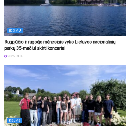
ĮDOMU
Rugpjūčio ir rugsėjo mėnesiais vyks Lietuvos nacionalinių
parkų 35-mečiui skirti koncertai
2026-08-05
KELMĖ