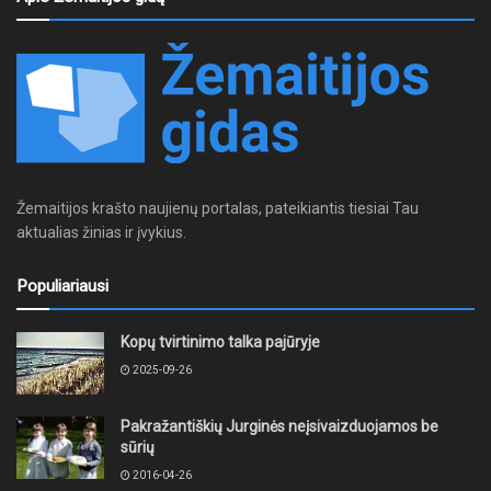
Žemaitijos krašto naujienų portalas, pateikiantis tiesiai Tau
aktualias žinias ir įvykius.
Populiariausi
Kopų tvirtinimo talka pajūryje
2025-09-26
Pakražantiškių Jurginės neįsivaizduojamos be
sūrių
2016-04-26