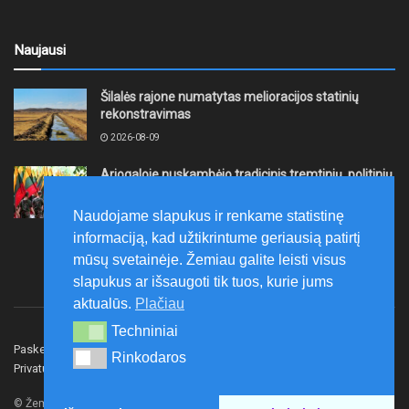
Naujausi
Šilalės rajone numatytas melioracijos statinių
rekonstravimas
2026-08-09
Ariogaloje nuskambėjo tradicinis tremtinių, politinių
kalinių ir laisvės kovų dalyvių sąskrydis „Su Lietuva
širdy“
Naudojame slapukus ir renkame statistinę
2026-08-08
informaciją, kad užtikrintume geriausią patirtį
mūsų svetainėje. Žemiau galite leisti visus
slapukus ar išsaugoti tik tuos, kurie jums
aktualūs.
Plačiau
Techniniai
Techniniai
Paskelbk naujieną
Rašyti redakcijai
Reklama
Rinkodaros
Rinkodaros
Privatumo politika
Susisiekite
© Žemaitijos gidas.