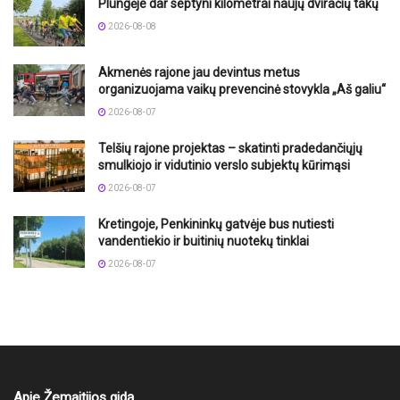
Plungėje dar septyni kilometrai naujų dviračių takų
2026-08-08
Akmenės rajone jau devintus metus
organizuojama vaikų prevencinė stovykla „Aš galiu“
2026-08-07
Telšių rajone projektas – skatinti pradedančiųjų
smulkiojo ir vidutinio verslo subjektų kūrimąsi
2026-08-07
Kretingoje, Penkininkų gatvėje bus nutiesti
vandentiekio ir buitinių nuotekų tinklai
2026-08-07
Apie Žemaitijos gidą