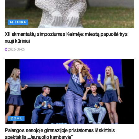
APLINKA
XII akmentašių simpoziumas Kelmėje: miestą papuošė trys
nauji kūriniai
2026-08-05
ĮDOMU
Palangos senojoje gimnazijoje pristatomas išskirtinis
spektaklis „Jaunuolio kambaryje“