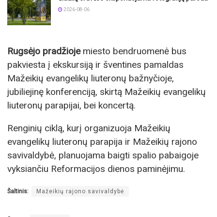
2026-08-06
Rugsėjo pradžioje
miesto bendruomenė bus
pakviesta į ekskursiją ir šventines pamaldas
Mažeikių evangelikų liuteronų bažnyčioje,
jubiliejinę konferenciją, skirtą Mažeikių evangelikų
liuteronų parapijai, bei koncertą.
Renginių ciklą, kurį organizuoja Mažeikių
evangelikų liuteronų parapija ir Mažeikių rajono
savivaldybė, planuojama baigti spalio pabaigoje
vyksiančiu Reformacijos dienos paminėjimu.
Šaltinis:
Mažeikių rajono savivaldybė