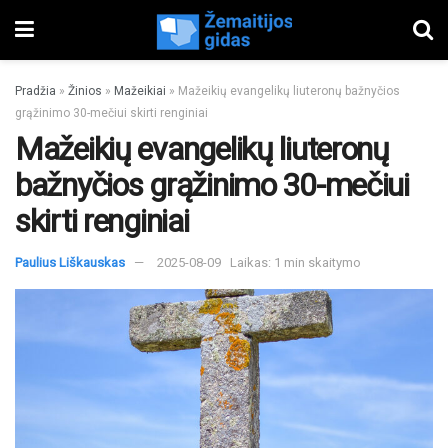
Pradžia
»
Žinios
»
Mažeikiai
»
Mažeikių evangelikų liuteronų bažnyčios
grąžinimo 30-mečiui skirti renginiai
Mažeikių evangelikų liuteronų
bažnyčios grąžinimo 30-mečiui
skirti renginiai
Paulius Liškauskas
2025-08-09
Laikas: 1 min skaitymo