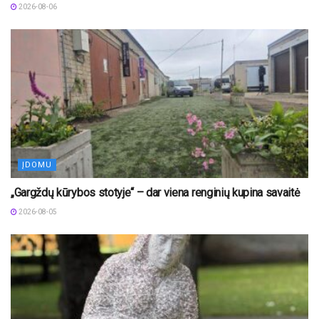
2026-08-06
ĮDOMU
„Gargždų kūrybos stotyje“ – dar viena renginių kupina savaitė
2026-08-05