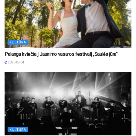
KULTŪRA
Palanga kviečia į Jaunimo vasaros festivalį „Saulės jūra“
2026-08-04
KULTŪRA