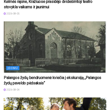
Kelmės rajone, Kražiuose prasidėjo dvidešimtoji teatro
stovykla vaikams ir jaunimui
2026-08-05
ĮDOMU
Palangos žydų bendruomenė kviečia į ekskursiją „Palangos
žydų paveldo pėdsakais“
2026-08-04