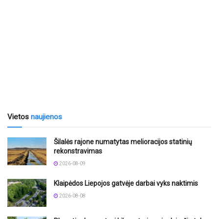
Vietos
naujienos
Šilalės rajone numatytas melioracijos statinių
rekonstravimas
2026-08-09
Klaipėdos Liepojos gatvėje darbai vyks naktimis
2026-08-08