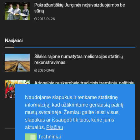
Pakražantiškių Jurginės neįsivaizduojamos be
sūrių
2016-04-26
Naujausi
Šilalės rajone numatytas melioracijos statinių
rekonstravimas
2026-08-09
Ariogaloje nuskambėjo tradicinis tremtinių, politinių
kalinių ir laisvės kovų dalyvių sąskrydis „Su Lietuva
širdy“
Naudojame slapukus ir renkame statistinę
2026-08-08
informaciją, kad užtikrintume geriausią patirtį
mūsų svetainėje. Žemiau galite leisti visus
slapukus ar išsaugoti tik tuos, kurie jums
aktualūs.
Plačiau
Techniniai
Techniniai