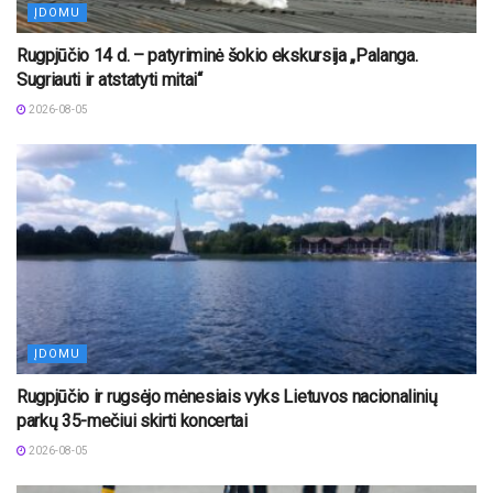
ĮDOMU
Rugpjūčio 14 d. – patyriminė šokio ekskursija „Palanga.
Sugriauti ir atstatyti mitai“
2026-08-05
ĮDOMU
Rugpjūčio ir rugsėjo mėnesiais vyks Lietuvos nacionalinių
parkų 35-mečiui skirti koncertai
2026-08-05