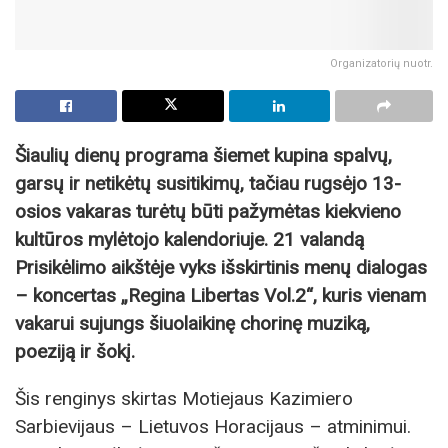
Organizatorių nuotr.
Šiaulių dienų programa šiemet kupina spalvų,
garsų ir netikėtų susitikimų, tačiau rugsėjo 13-
osios vakaras turėtų būti pažymėtas kiekvieno
kultūros mylėtojo kalendoriuje. 21 valandą
Prisikėlimo aikštėje vyks išskirtinis menų dialogas
– koncertas „Regina Libertas Vol.2“, kuris vienam
vakarui sujungs šiuolaikinę chorinę muziką,
poeziją ir šokį.
Šis renginys skirtas Motiejaus Kazimiero
Sarbievijaus – Lietuvos Horacijaus – atminimui.