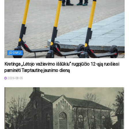
ĮDOMU
Kretinga „Lėtojo važiavimo iššūkiu“ rugpjūčio 12-ąją ruošiasi
paminėti Tarptautinę jaunimo dieną
2026-08-05