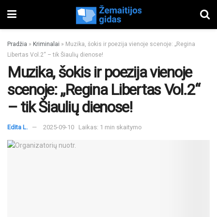
Pradžia
»
Kriminalai
»
Muzika, šokis ir poezija vienoje scenoje: „Regina
Libertas Vol.2“ – tik Šiaulių dienose!
Muzika, šokis ir poezija vienoje
scenoje: „Regina Libertas Vol.2“
– tik Šiaulių dienose!
Edita L.
2025-09-10
Laikas: 1 min skaitymo