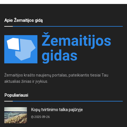
Apie Žemaitijos gidą
Žemaitijos krašto naujienų portalas, pateikiantis tiesiai Tau
aktualias žinias ir įvykius.
Populiariausi
Kopų tvirtinimo talka pajūryje
2025-09-26