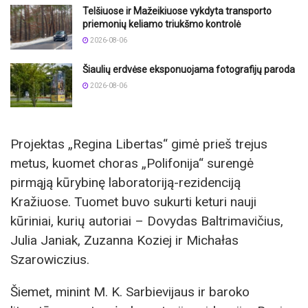
Telšiuose ir Mažeikiuose vykdyta transporto
priemonių keliamo triukšmo kontrolė
2026-08-06
Šiaulių erdvėse eksponuojama fotografijų paroda
2026-08-06
Projektas „Regina Libertas“ gimė prieš trejus
metus, kuomet choras „Polifonija“ surengė
pirmąją kūrybinę laboratoriją-rezidenciją
Kražiuose. Tuomet buvo sukurti keturi nauji
kūriniai, kurių autoriai – Dovydas Baltrimavičius,
Julia Janiak, Zuzanna Koziej ir Michałas
Szarowiczius.
Šiemet, minint M. K. Sarbievijaus ir baroko