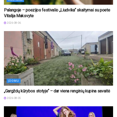
Palangoje – poezijos festivalio „Liudvika“ skaitymai su poete
Vitalija Maksvyte
2026-08-06
ĮDOMU
„Gargždų kūrybos stotyje“ – dar viena renginių kupina savaitė
2026-08-05