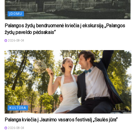
ĮDOMU
Palangos žydų bendruomenė kviečia į ekskursiją „Palangos
žydų paveldo pėdsakais“
2026-08-04
KULTŪRA
Palanga kviečia į Jaunimo vasaros festivalį „Saulės jūra“
2026-08-04