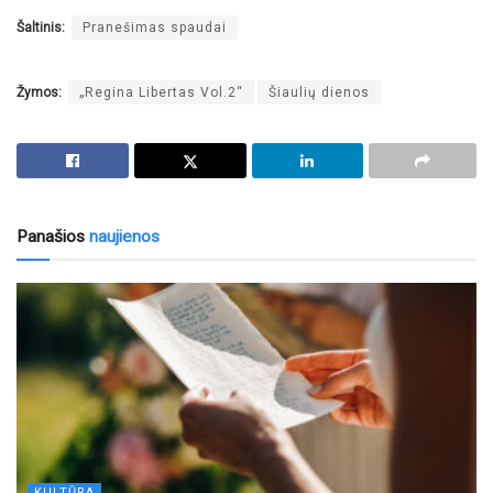
Šaltinis:
Pranešimas spaudai
Žymos:
„Regina Libertas Vol.2“
Šiaulių dienos
Panašios
naujienos
KULTŪRA