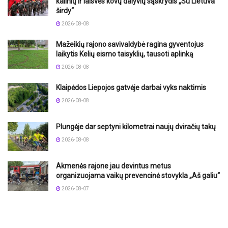
kalinių ir laisvės kovų dalyvių sąskrydis „Su Lietuva
širdy“
2026-08-08
Mažeikių rajono savivaldybė ragina gyventojus
laikytis Kelių eismo taisyklių, tausoti aplinką
2026-08-08
Klaipėdos Liepojos gatvėje darbai vyks naktimis
2026-08-08
Plungėje dar septyni kilometrai naujų dviračių takų
2026-08-08
Akmenės rajone jau devintus metus
organizuojama vaikų prevencinė stovykla „Aš galiu“
2026-08-07