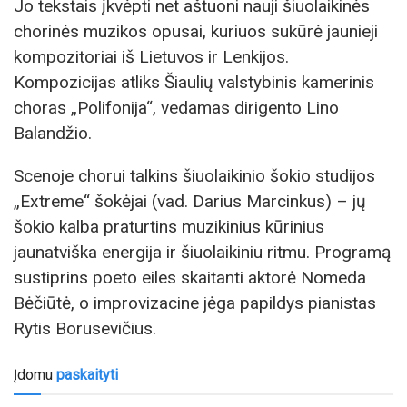
Jo tekstais įkvėpti net aštuoni nauji šiuolaikinės
chorinės muzikos opusai, kuriuos sukūrė jaunieji
kompozitoriai iš Lietuvos ir Lenkijos.
Kompozicijas atliks Šiaulių valstybinis kamerinis
choras „Polifonija“, vedamas dirigento Lino
Balandžio.
Scenoje chorui talkins šiuolaikinio šokio studijos
„Extreme“ šokėjai (vad. Darius Marcinkus) – jų
šokio kalba praturtins muzikinius kūrinius
jaunatviška energija ir šiuolaikiniu ritmu. Programą
sustiprins poeto eiles skaitanti aktorė Nomeda
Bėčiūtė, o improvizacine jėga papildys pianistas
Rytis Borusevičius.
Įdomu
paskaityti