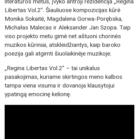
literatūros metus, įvyko antroji rezidencija „Regina
Libertas Vol.2“. Šiauliuose kompozicijas kūrė
Monika Sokaitė, Magdalena Gorwa-Porębska,
Michałas Malecas ir Aleksander Jan Szopa. Taip
viso projekto metu gimė net aštuoni chorinės
muzikos kūriniai, atskleidžiantys, kaip baroko
poezija gali atgimti šiuolaikinėje muzikoje.
„Regina Libertas Vol.2“ – tai unikalus
pasakojimas, kuriame skirtingos meno kalbos
tampa viena visuma ir dovanoja klausytojui
ypatingą emocinę kelionę.