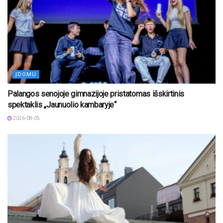
ĮDOMU
Palangos senojoje gimnazijoje pristatomas išskirtinis
spektaklis „Jaunuolio kambaryje“
2026-08-05