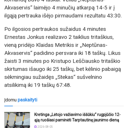
Akvaservis“ laimėjo 4 minučių atkarpą 14-5 ir į
ilgąją pertrauka išėjo pirmaudami rezultatu 43:30.
Po ilgosios pertraukos sužaidus 4 minutes
Ernestas Jonkus realizavo 2 taiklius tritaškius,
vieną pridėjo Klaidas Metrikis ir „Neptūnas-
Akvaservis“ padidino persvara iki 18 taškų. Likus
žaisti 3 minutes po Kristupo Leščiausko tritaškio
skirtumas išaugo iki 25 taškų, bet kėlinio pabaigą
sėkmingiau sužaidęs „Stekas“ sušvelnino
atsilikimą iki 19 taškų 67:48.
Įdomu
paskaityti
Kretinga „Lėtojo važiavimo iššūkiu“ rugpjūčio 12-
ąją ruošiasi paminėti Tarptautinę jaunimo dieną
2026-08-05