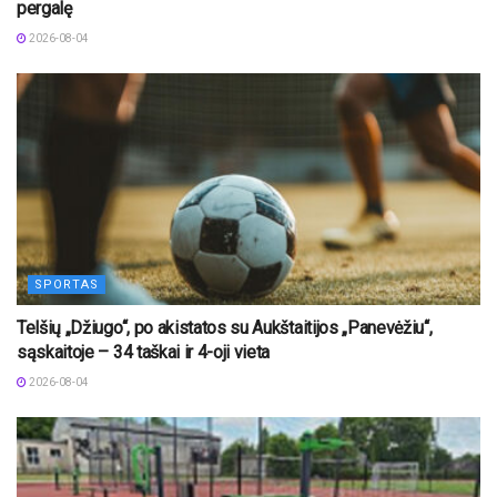
pergalę
2026-08-04
SPORTAS
Telšių „Džiugo“, po akistatos su Aukštaitijos „Panevėžiu“,
sąskaitoje – 34 taškai ir 4-oji vieta
2026-08-04