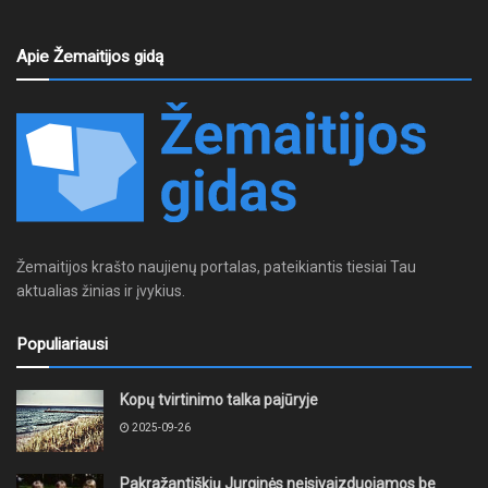
Apie Žemaitijos gidą
Žemaitijos krašto naujienų portalas, pateikiantis tiesiai Tau
aktualias žinias ir įvykius.
Populiariausi
Kopų tvirtinimo talka pajūryje
2025-09-26
Pakražantiškių Jurginės neįsivaizduojamos be