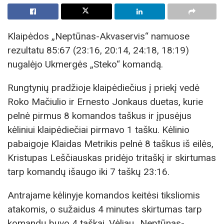
Klaipėdos „Neptūnas-Akvaservis“ namuose
rezultatu 85:67 (23:16, 20:14, 24:18, 18:19)
nugalėjo Ukmergės „Steko“ komandą.
Rungtynių pradžioje klaipėdiečius į priekį vedė
Roko Mačiulio ir Ernesto Jonkaus duetas, kurie
pelnė pirmus 8 komandos taškus ir įpusėjus
kėliniui klaipėdiečiai pirmavo 1 tašku. Kėlinio
pabaigoje Klaidas Metrikis pelnė 8 taškus iš eilės,
Kristupas Leščiauskas pridėjo tritaškį ir skirtumas
tarp komandų išaugo iki 7 taškų 23:16.
Antrajame kėlinyje komandos keitėsi tiksliomis
atakomis, o sužaidus 4 minutes skirtumas tarp
komandų buvo 4 taškai. Vėliau „Neptūnas-