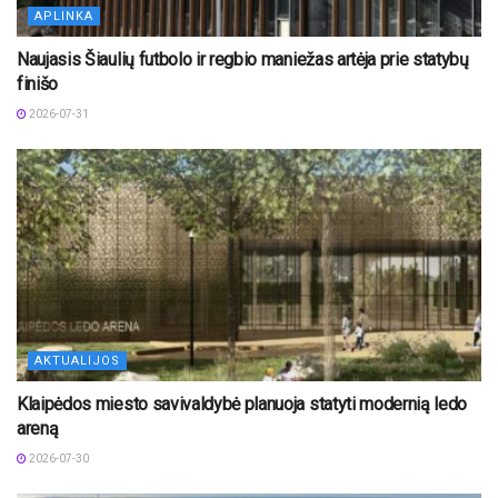
APLINKA
Naujasis Šiaulių futbolo ir regbio maniežas artėja prie statybų
finišo
2026-07-31
AKTUALIJOS
Klaipėdos miesto savivaldybė planuoja statyti modernią ledo
areną
2026-07-30