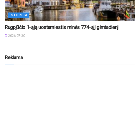
ISTORIJA
Rugpjūčio 1-ąją uostamiestis minės 774-ąjį gimtadienį
2026-07-30
Reklama