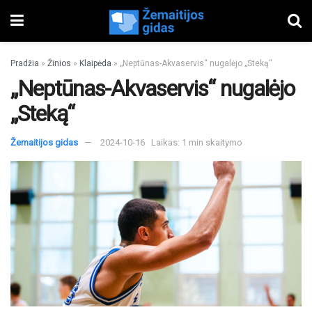
Pradžia
»
Žinios
»
Klaipėda
»
„Neptūnas-Akvaservis“ nugalėjo „Steką“
„Neptūnas-Akvaservis“ nugalėjo
„Steką“
Žemaitijos gidas
2024-10-16
Laikas: 1 min skaitymo