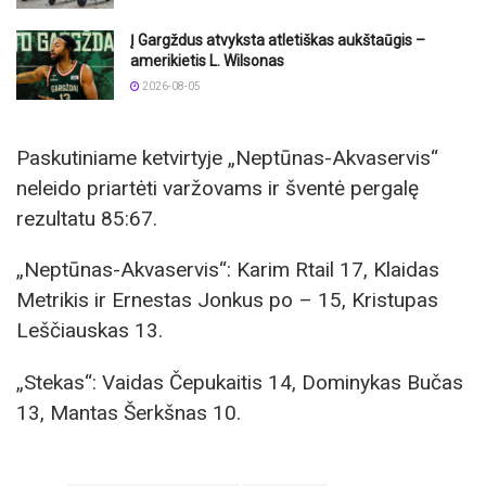
Į Gargždus atvyksta atletiškas aukštaūgis –
amerikietis L. Wilsonas
2026-08-05
Paskutiniame ketvirtyje „Neptūnas-Akvaservis“
neleido priartėti varžovams ir šventė pergalę
rezultatu 85:67.
„Neptūnas-Akvaservis“: Karim Rtail 17, Klaidas
Metrikis ir Ernestas Jonkus po – 15, Kristupas
Leščiauskas 13.
„Stekas“: Vaidas Čepukaitis 14, Dominykas Bučas
13, Mantas Šerkšnas 10.