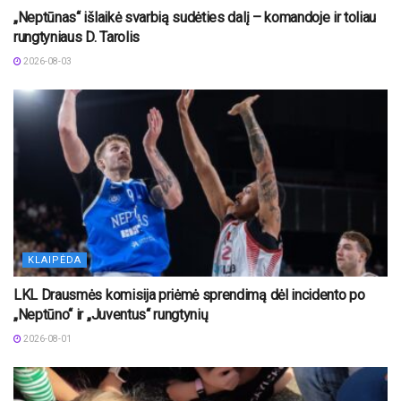
„Neptūnas“ išlaikė svarbią sudėties dalį – komandoje ir toliau
rungtyniaus D. Tarolis
2026-08-03
KLAIPĖDA
LKL Drausmės komisija priėmė sprendimą dėl incidento po
„Neptūno“ ir „Juventus“ rungtynių
2026-08-01