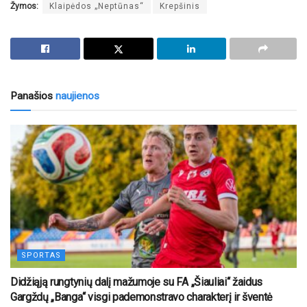
Žymos:
Klaipėdos „Neptūnas“
Krepšinis
Panašios
naujienos
SPORTAS
Didžiąją rungtynių dalį mažumoje su FA „Šiauliai“ žaidus
Gargždų „Banga“ visgi pademonstravo charakterį ir šventė