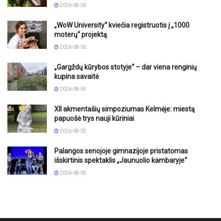
2026-08-06
„WoW University“ kviečia registruotis į „1000
moterų“ projektą
2026-08-06
„Gargždų kūrybos stotyje“ – dar viena renginių
kupina savaitė
2026-08-05
XII akmentašių simpoziumas Kelmėje: miestą
papuošė trys nauji kūriniai
2026-08-05
Palangos senojoje gimnazijoje pristatomas
išskirtinis spektaklis „Jaunuolio kambaryje“
2026-08-05