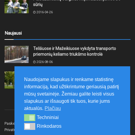
sūrių
2016-04-26
Naujausi
Telšiuose ir Mažeikiuose vykdyta transporto
priemonių keliamo triukšmo kontrolė
2026-08-06
Šiaulių erdvėse eksponuojama fotografijų paroda
Naudojame slapukus ir renkame statistinę
2026-08-06
informaciją, kad užtikrintume geriausią patirtį
mūsų svetainėje. Žemiau galite leisti visus
slapukus ar išsaugoti tik tuos, kurie jums
aktualūs.
Plačiau
Techniniai
Techniniai
Paskelbk naujieną
Rašyti redakcijai
Reklama
Rinkodaros
Rinkodaros
Privatumo politika
Susisiekite