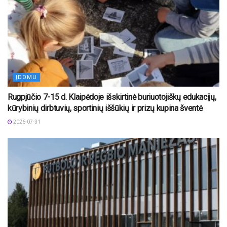
ĮDOMU
Rugpjūčio 7-15 d. Klaipėdoje išskirtinė buriuotojiškų edukacijų,
kūrybinių dirbtuvių, sportinių iššūkių ir prizų kupina šventė
2026-07-31