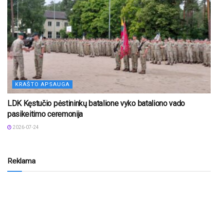
KRAŠTO APSAUGA
LDK Kęstučio pėstininkų batalione vyko bataliono vado
pasikeitimo ceremonija
2026-07-24
Reklama