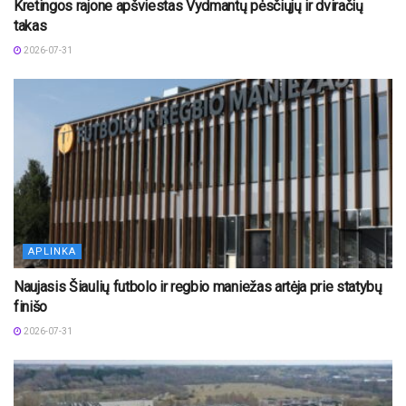
Kretingos rajone apšviestas Vydmantų pėsčiųjų ir dviračių
takas
2026-07-31
APLINKA
Naujasis Šiaulių futbolo ir regbio maniežas artėja prie statybų
finišo
2026-07-31