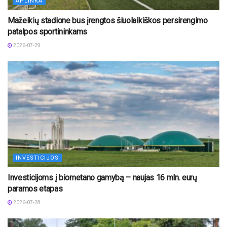
APLINKA
Mažeikių stadione bus įrengtos šiuolaikiškos persirengimo
patalpos sportininkams
2026-07-29
INVESTICIJOS
Investicijoms į biometano gamybą – naujas 16 mln. eurų
paramos etapas
2026-07-28