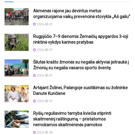
Akmenės rajone jau devintus metus
organizuojama vaikų prevencinė stovykla „Aš galiu“
2026-08-07
Rugpjūčio 7–9 dienomis Žemaičių apygardos 3-ioji
rinktinė vykdys karines pratybas
2026-08-07
Šilutės krašto žmonės su negalia aktyviai įsitraukė į
Žmonių su negalia vasaros sporto šventę
2026-08-07
Artėjant Žolinei, Palangoje susitikimas su žolininke
Danute Kunčiene
2026-08-07
Ryšių reguliavimo tarnyba kviečia stiprinti
skaitmeninį raštingumą – pristatomos
nemokamos skaitmeninės pamokos
2026-08-06