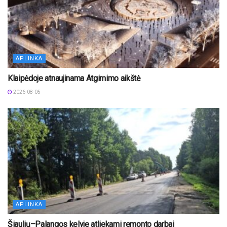
APLINKA
Klaipėdoje atnaujinama Atgimimo aikštė
2026-08-05
APLINKA
Šiaulių–Palangos kelyje atliekami remonto darbai