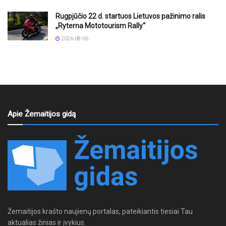
Rugpjūčio 22 d. startuos Lietuvos pažinimo ralis
„Ryterna Mototourism Rally“
2026-08-06
Apie Žemaitijos gidą
Žemaitijos krašto naujienų portalas, pateikiantis tiesiai Tau
aktualias žinias ir įvykius.