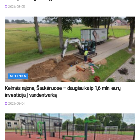
2026-08-05
APLINKA
Kelmės rajone, Šaukėnuose – daugiau kaip 1,6 mln. eurų
investicija į vandentvarką
2026-08-04