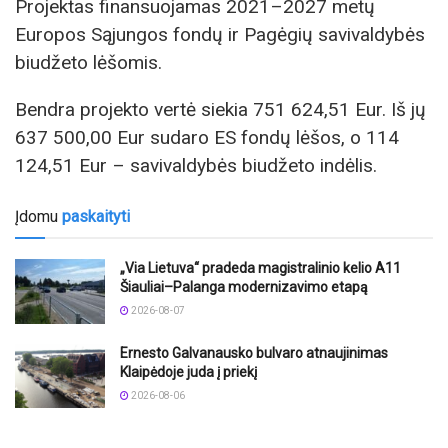
Projektas finansuojamas 2021–2027 metų
Europos Sąjungos fondų ir Pagėgių savivaldybės
biudžeto lėšomis.
Bendra projekto vertė siekia 751 624,51 Eur. Iš jų
637 500,00 Eur sudaro ES fondų lėšos, o 114
124,51 Eur – savivaldybės biudžeto indėlis.
Įdomu
paskaityti
„Via Lietuva“ pradeda magistralinio kelio A11
Šiauliai–Palanga modernizavimo etapą
2026-08-07
Ernesto Galvanausko bulvaro atnaujinimas
Klaipėdoje juda į priekį
2026-08-06