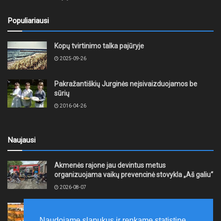
Populiariausi
Kopų tvirtinimo talka pajūryje
2025-09-26
Pakražantiškių Jurginės neįsivaizduojamos be
sūrių
2016-04-26
Naujausi
Akmenės rajone jau devintus metus
organizuojama vaikų prevencinė stovykla „Aš galiu“
2026-08-07
Telšių rajone projektas – skatinti pradedančiųjų
smulkiojo ir vidutinio verslo subjektų kūrimąsi
Naudojame slapukus ir renkame statistinę