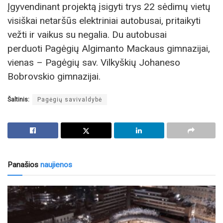
Įgyvendinant projektą įsigyti trys 22 sėdimų vietų
visiškai netaršūs elektriniai autobusai, pritaikyti
vežti ir vaikus su negalia. Du autobusai
perduoti
Pagėgių Algimanto Mackaus gimnazijai
,
vienas –
Pagėgių sav. Vilkyškių Johaneso
Bobrovskio gimnazijai
.
Šaltinis:
Pagėgių savivaldybė
Panašios
naujienos