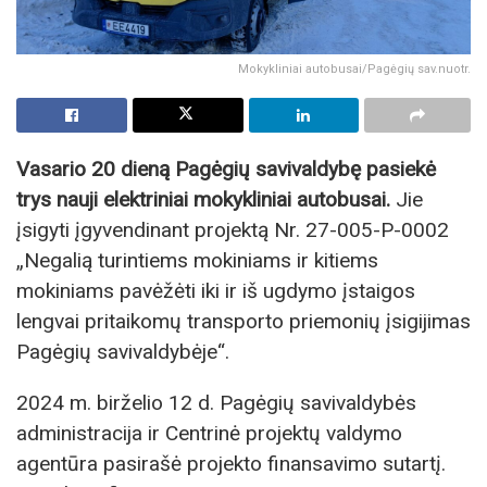
Mokykliniai autobusai/Pagėgių sav.nuotr.
Vasario 20 dieną Pagėgių savivaldybę pasiekė
trys nauji elektriniai mokykliniai autobusai.
Jie
įsigyti įgyvendinant projektą Nr. 27-005-P-0002
„Negalią turintiems mokiniams ir kitiems
mokiniams pavėžėti iki ir iš ugdymo įstaigos
lengvai pritaikomų transporto priemonių įsigijimas
Pagėgių savivaldybėje“.
2024 m. birželio 12 d.
Pagėgių savivaldybės
administracija
ir
Centrinė projektų valdymo
agentūra
pasirašė projekto finansavimo sutartį.