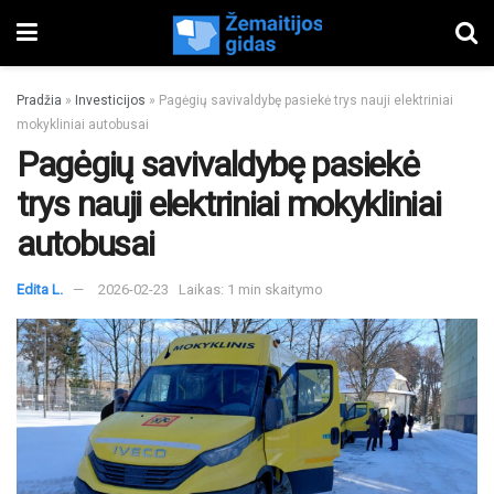
Pradžia
»
Investicijos
»
Pagėgių savivaldybę pasiekė trys nauji elektriniai
mokykliniai autobusai
Pagėgių savivaldybę pasiekė
trys nauji elektriniai mokykliniai
autobusai
Edita L.
2026-02-23
Laikas: 1 min skaitymo