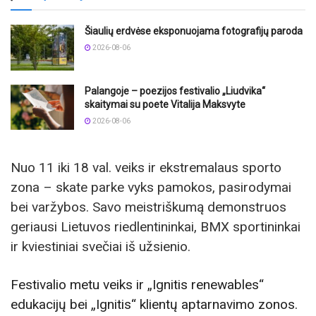
Šiaulių erdvėse eksponuojama fotografijų paroda
2026-08-06
Palangoje – poezijos festivalio „Liudvika“
skaitymai su poete Vitalija Maksvyte
2026-08-06
Nuo 11 iki 18 val. veiks ir ekstremalaus sporto
zona – skate parke vyks pamokos, pasirodymai
bei varžybos. Savo meistriškumą demonstruos
geriausi Lietuvos riedlentininkai, BMX sportininkai
ir kviestiniai svečiai iš užsienio.
Festivalio metu veiks ir „Ignitis renewables“
edukacijų bei „Ignitis“ klientų aptarnavimo zonos.