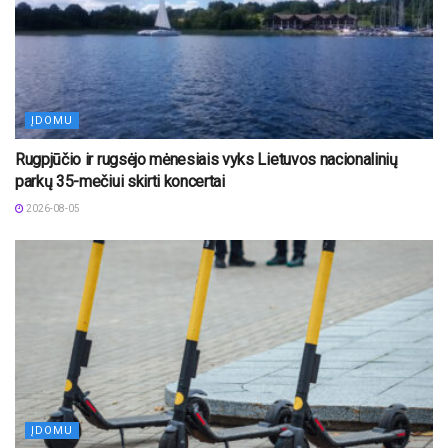
ĮDOMU
Rugpjūčio ir rugsėjo mėnesiais vyks Lietuvos nacionalinių
parkų 35-mečiui skirti koncertai
2026-08-05
ĮDOMU