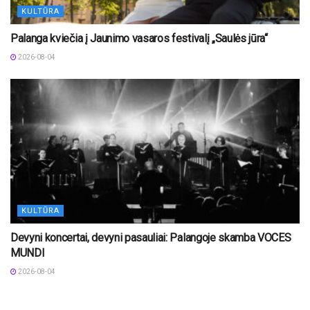
KULTŪRA
Palanga kviečia į Jaunimo vasaros festivalį „Saulės jūra“
2026-08-04
KULTŪRA
Devyni koncertai, devyni pasauliai: Palangoje skamba VOCES
MUNDI
2026-08-04