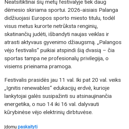
Neatsitiktinai šių metų festivalyje tiek daug
dėmesio skiriama sportui. 2026-aisiais Palanga
didžiuojasi Europos sporto miesto titulu, todėl
visus metus kurorte netrūksta renginių,
skatinančių judėti, išbandyti naujas veiklas ir
atrasti aktyvaus gyvenimo džiaugsmą. „Palangos
vėjo festivalis“ puikiai atspindi šią dvasią – čia
sportas tampa ne profesionalų privilegija, o
visiems prieinama pramoga.
Festivalis prasidės jau 11 val. Iki pat 20 val. veiks
„Ignitis renewables“ edukacijų erdvė, kurioje
lankytojai galės susipažinti su atsinaujinančia
energetika, o nuo 14 iki 16 val. dalyvauti
kūrybinėse vėjo elektrinių dirbtuvėse.
Įdomu
paskaityti