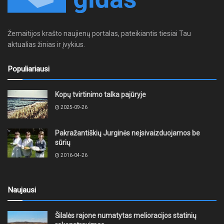
Žemaitijos krašto naujienų portalas, pateikiantis tiesiai Tau
aktualias žinias ir įvykius.
Populiariausi
Kopų tvirtinimo talka pajūryje
2025-09-26
Pakražantiškių Jurginės neįsivaizduojamos be
sūrių
2016-04-26
Naujausi
Šilalės rajone numatytas melioracijos statinių