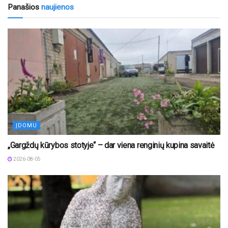
Panašios
naujienos
ĮDOMU
„Gargždų kūrybos stotyje“ – dar viena renginių kupina savaitė
2026-08-05