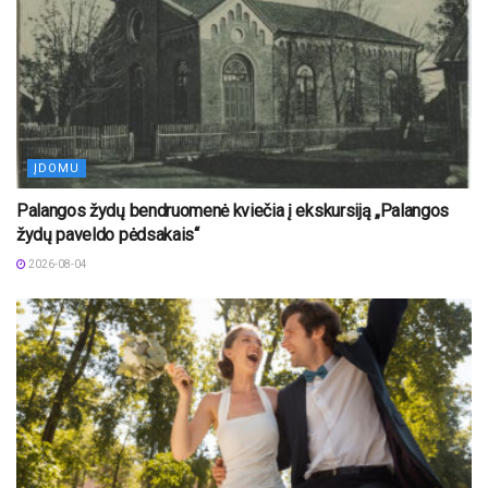
ĮDOMU
Palangos žydų bendruomenė kviečia į ekskursiją „Palangos
žydų paveldo pėdsakais“
2026-08-04