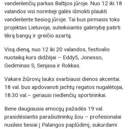
vandenlenčių parkas Baltijos jūroje. Nuo 12 iki 18
valandos visi norintieji galės išmokti plaukti
vandenlente tiesiog jūroje. Tai bus pirmasis toks
projektas Lietuvoje, suteiksiantis galimybę patirti
tikrą bangų ir greičio azartą.
Visą dieną, nuo 12 iki 20 valandos, festivalio
nuotaiką kurs didžėjai – Eddy5, Jonesso,
Gediminas S, Senjasa ir Rokkas.
Vakare žiūrovų lauks svarbiausi dienos akcentai.
18 val. bus apdovanoti jachtų regatos nugalėtojai,
18.30 val.– geriausi riedlenčių sportininkai.
Bene daugiausia emocijų pažadės 19 val.
prasidėsiantis parašiutininkų šou – profesionalai
nusileis tiesiai į Palangos paplūdimį, sukurdami