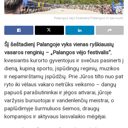
Palangos vėjo festivalis/Palangos m.sav.nuotr.
Šį šeštadienį Palangoje vyks vienas ryškiausių
vasaros renginių – „Palangos vėjo festivalis“
,
kviesiantis kurorto gyventojus ir svečius pasinerti į
dieną, kupiną sporto, įspūdingų reginių, muzikos
ir nepamirštamų įspūdžių. Prie Jūros tilto nuo pat
ryto iki vėlaus vakaro netrūks veiksmo – dangų
papuoš parašiutininkai ir jėgos aitvarai, jūroje
varžysis buriuotojai ir vandenlenčių meistrai, o
paplūdimyje šurmuliuos šeimos, draugų
kompanijos ir aktyvaus laisvalaikio mėgėjai.