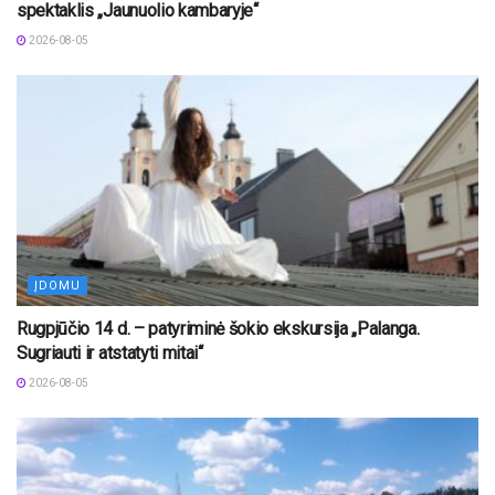
spektaklis „Jaunuolio kambaryje“
2026-08-05
ĮDOMU
Rugpjūčio 14 d. – patyriminė šokio ekskursija „Palanga.
Sugriauti ir atstatyti mitai“
2026-08-05