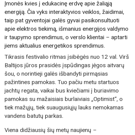
Įmonės kvies į edukacinę erdvę apie žaliąją
energiją. Čia vyks interaktyvios veiklos, žaidimai,
taip pat gyventojai galės gyvai pasikonsultuoti
apie elektros tiekimą, išmanius energijos valdymo
ir taupymo sprendimus, o verslo klientai – aptarti
jiems aktualius energetikos sprendimus.
Tikrasis festivalio ritmas įsibėgės nuo 12 val. Virš
Baltijos jūros prasidės įspūdingas jėgos aitvarų
šou, o norintieji galės išbandyti pirmąsias
pažintines pamokas. Tuo pačiu metu startuos
jachtų regata, vaikai bus kviečiami į buriavimo
pamokas su mažaisiais burlaiviais „Optimist“, o
tiek mažųjų, tiek suaugusiųjų lauks nemokamas
vandens batutų parkas.
Viena didžiausių šių metų naujienų –