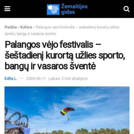
Pradžia
»
Kultūra
»
Palangos vėjo festivalis – šeštadienį kurortą užlies
sporto, bangų ir vasaros šventė
Palangos vėjo festivalis –
šeštadienį kurortą užlies sporto,
bangų ir vasaros šventė
Edita L.
2026-06-11
Laikas: 2 min skaitymo