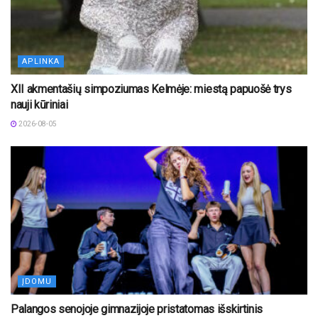
APLINKA
XII akmentašių simpoziumas Kelmėje: miestą papuošė trys
nauji kūriniai
2026-08-05
ĮDOMU
Palangos senojoje gimnazijoje pristatomas išskirtinis