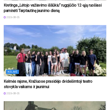
Kretinga „Lėtojo važiavimo iššūkiu“ rugpjūčio 12-ąją ruošiasi
paminėti Tarptautinę jaunimo dieną
2026-08-05
KELMĖ
Kelmės rajone, Kražiuose prasidėjo dvidešimtoji teatro
stovykla vaikams ir jaunimui
2026-08-05