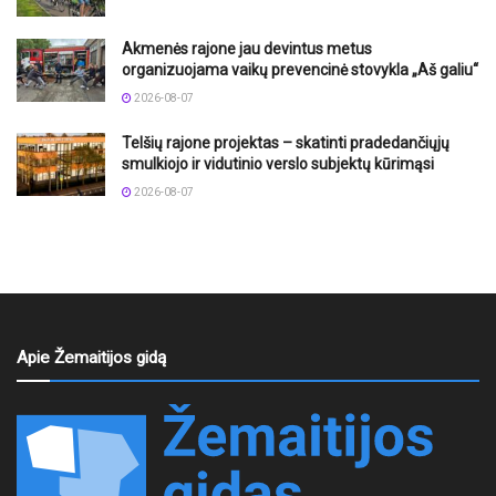
Akmenės rajone jau devintus metus
organizuojama vaikų prevencinė stovykla „Aš galiu“
2026-08-07
Telšių rajone projektas – skatinti pradedančiųjų
smulkiojo ir vidutinio verslo subjektų kūrimąsi
2026-08-07
Apie Žemaitijos gidą