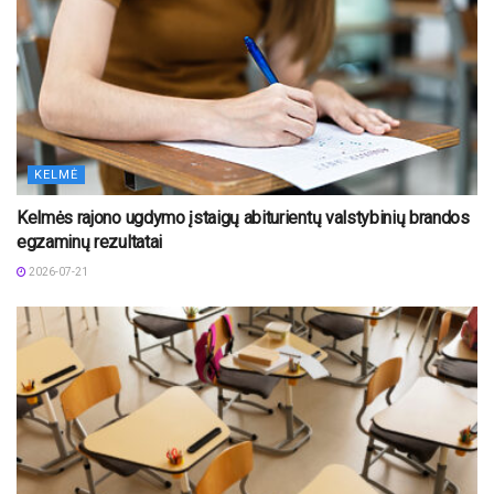
KELMĖ
Kelmės rajono ugdymo įstaigų abiturientų valstybinių brandos
egzaminų rezultatai
2026-07-21