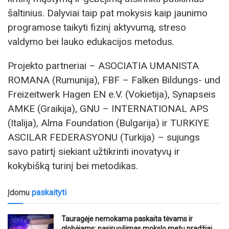
šaltinius. Dalyviai taip pat mokysis kaip jaunimo
programose taikyti fizinį aktyvumą, streso
valdymo bei lauko edukacijos metodus.
Projekto partneriai – ASOCIATIA UMANISTA
ROMANA (Rumunija), FBF – Falken Bildungs- und
Freizeitwerk Hagen EN e.V. (Vokietija), Synapseis
AMKE (Graikija), GNU – INTERNATIONAL APS
(Italija), Alma Foundation (Bulgarija) ir TURKIYE
ASCILAR FEDERASYONU (Turkija) – sujungs
savo patirtį siekiant užtikrinti inovatyvų ir
kokybišką turinį bei metodikas.
Įdomu
paskaityti
Tauragėje nemokama paskaita tėvams ir
globėjams: pasiruošimas mokslo metų pradžiai