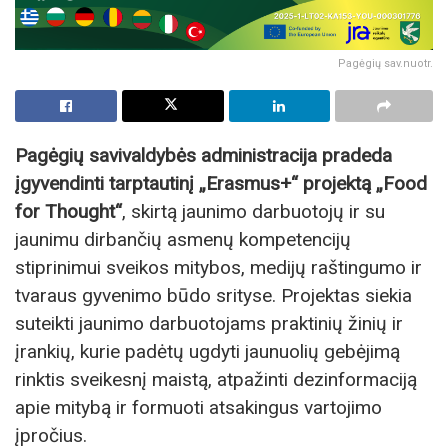
Pagėgių sav.nuotr.
Pagėgių savivaldybės administracija pradeda
įgyvendinti tarptautinį „Erasmus+“ projektą „Food
for Thought“
, skirtą jaunimo darbuotojų ir su
jaunimu dirbančių asmenų kompetencijų
stiprinimui sveikos mitybos, medijų raštingumo ir
tvaraus gyvenimo būdo srityse. Projektas siekia
suteikti jaunimo darbuotojams praktinių žinių ir
įrankių, kurie padėtų ugdyti jaunuolių gebėjimą
rinktis sveikesnį maistą, atpažinti dezinformaciją
apie mitybą ir formuoti atsakingus vartojimo
įpročius.