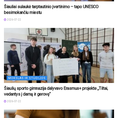
Šiauliai sulaukė tarptautinio įvertinimo – tapo UNESCO
besimokančiu miestu
2026-07-22
MOKSLAS IR STUDIJOS
Šiaulių sporto gimnazija dalyvavo Erasmus+ projekte „Tiltai,
vedantys į darną ir gerovę“
2026-07-22