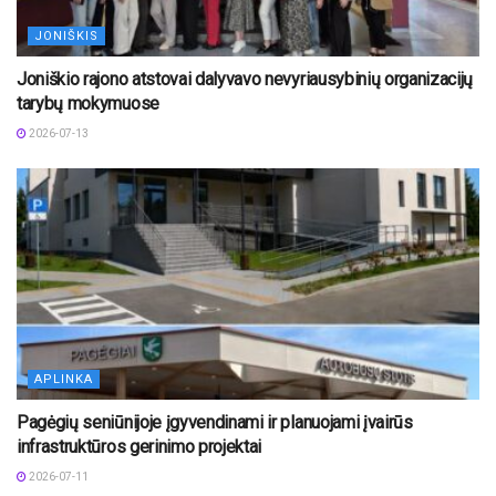
JONIŠKIS
Joniškio rajono atstovai dalyvavo nevyriausybinių organizacijų
tarybų mokymuose
2026-07-13
APLINKA
Pagėgių seniūnijoje įgyvendinami ir planuojami įvairūs
infrastruktūros gerinimo projektai
2026-07-11