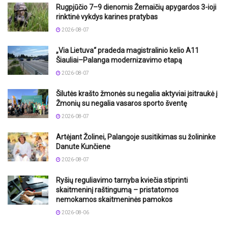
Rugpjūčio 7–9 dienomis Žemaičių apygardos 3-ioji
rinktinė vykdys karines pratybas
2026-08-07
„Via Lietuva“ pradeda magistralinio kelio A11
Šiauliai–Palanga modernizavimo etapą
2026-08-07
Šilutės krašto žmonės su negalia aktyviai įsitraukė į
Žmonių su negalia vasaros sporto šventę
2026-08-07
Artėjant Žolinei, Palangoje susitikimas su žolininke
Danute Kunčiene
2026-08-07
Ryšių reguliavimo tarnyba kviečia stiprinti
skaitmeninį raštingumą – pristatomos
nemokamos skaitmeninės pamokos
2026-08-06