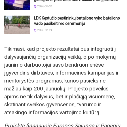
2026-07-31
LDK Kęstučio pėstininkų batalione vyko bataliono
vado pasikeitimo ceremonija
2026-07-24
Tikimasi, kad projekto rezultatai bus integruoti į
dalyvaujančių organizacijų veiklą, o po mokymų
jaunimo darbuotojai savo bendruomenėse
įgyvendins dirbtuves, informacines kampanijas ir
mentorystės programas, kurios pasieks ne
mažiau kaip 200 jaunuolių. Projekto poveikis
apims ne tik dalyvius, bet ir plačiąją visuomenę,
skatinant sveikos gyvensenos, tvarumo ir
atsakingo informacijos vartojimo kultūrą.
Projektą finansuoja Europos Sąjunga ir Pagėgių