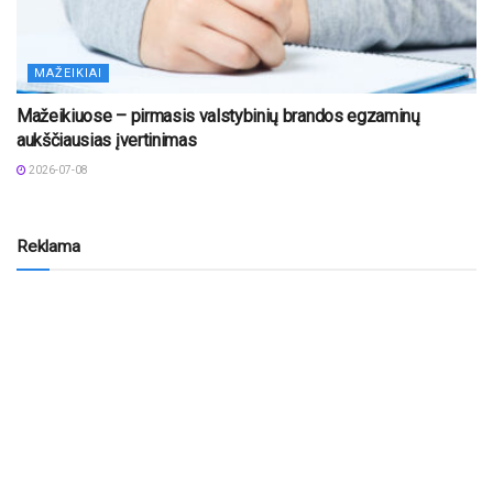
MAŽEIKIAI
Mažeikiuose – pirmasis valstybinių brandos egzaminų
aukščiausias įvertinimas
2026-07-08
Reklama