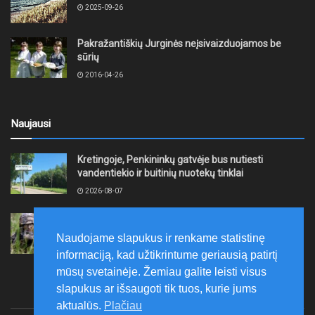
2025-09-26
Pakražantiškių Jurginės neįsivaizduojamos be
sūrių
2016-04-26
Naujausi
Kretingoje, Penkininkų gatvėje bus nutiesti
vandentiekio ir buitinių nuotekų tinklai
2026-08-07
Rugpjūčio 7–9 dienomis Žemaičių apygardos 3-ioji
rinktinė vykdys karines pratybas
Naudojame slapukus ir renkame statistinę
2026-08-07
informaciją, kad užtikrintume geriausią patirtį
mūsų svetainėje. Žemiau galite leisti visus
slapukus ar išsaugoti tik tuos, kurie jums
aktualūs.
Plačiau