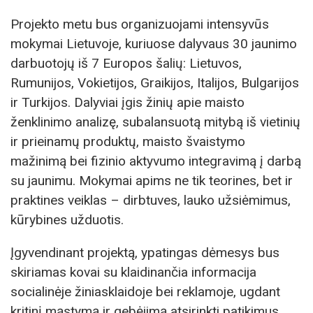
Projekto metu bus organizuojami intensyvūs
mokymai Lietuvoje, kuriuose dalyvaus 30 jaunimo
darbuotojų iš 7 Europos šalių: Lietuvos,
Rumunijos, Vokietijos, Graikijos, Italijos, Bulgarijos
ir Turkijos. Dalyviai įgis žinių apie maisto
ženklinimo analizę, subalansuotą mitybą iš vietinių
ir prieinamų produktų, maisto švaistymo
mažinimą bei fizinio aktyvumo integravimą į darbą
su jaunimu. Mokymai apims ne tik teorines, bet ir
praktines veiklas – dirbtuves, lauko užsiėmimus,
kūrybines užduotis.
Įgyvendinant projektą, ypatingas dėmesys bus
skiriamas kovai su klaidinančia informacija
socialinėje žiniasklaidoje bei reklamoje, ugdant
kritinį mąstymą ir gebėjimą atsirinkti patikimus