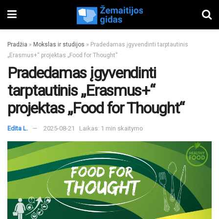
Pradžia
»
Mokslas ir studijos
»
Pradedamas įgyvendinti tarptautinis
„Erasmus+“ projektas „Food for Thought“
Pradedamas įgyvendinti
tarptautinis „Erasmus+“
projektas „Food for Thought“
Edita L.
2025-08-21
Laikas: 1 min skaitymo