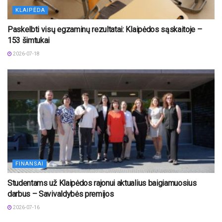
KLAIPĖDA
Paskelbti visų egzaminų rezultatai: Klaipėdos sąskaitoje –
153 šimtukai
2026-07-18
FINANSAI
Studentams už Klaipėdos rajonui aktualius baigiamuosius
darbus – Savivaldybės premijos
2026-07-16