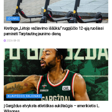
ĮDOMU
Kretinga „Lėtojo važiavimo iššūkiu“ rugpjūčio 12-ąją ruošiasi
paminėti Tarptautinę jaunimo dieną
2026-08-05
KLAIPĖDOS RAJONAS
Į Gargždus atvyksta atletiškas aukštaūgis – amerikietis L.
Wilsonas