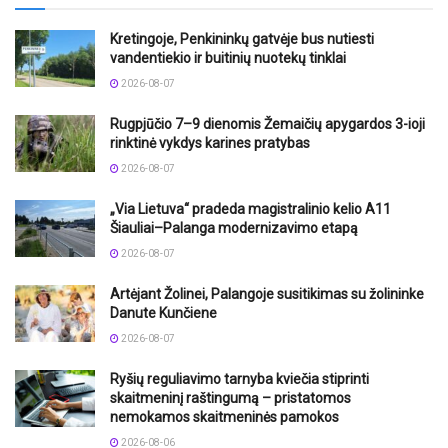
Kretingoje, Penkininkų gatvėje bus nutiesti
vandentiekio ir buitinių nuotekų tinklai
2026-08-07
Rugpjūčio 7–9 dienomis Žemaičių apygardos 3-ioji
rinktinė vykdys karines pratybas
2026-08-07
„Via Lietuva“ pradeda magistralinio kelio A11
Šiauliai–Palanga modernizavimo etapą
2026-08-07
Artėjant Žolinei, Palangoje susitikimas su žolininke
Danute Kunčiene
2026-08-07
Ryšių reguliavimo tarnyba kviečia stiprinti
skaitmeninį raštingumą – pristatomos
nemokamos skaitmeninės pamokos
2026-08-06