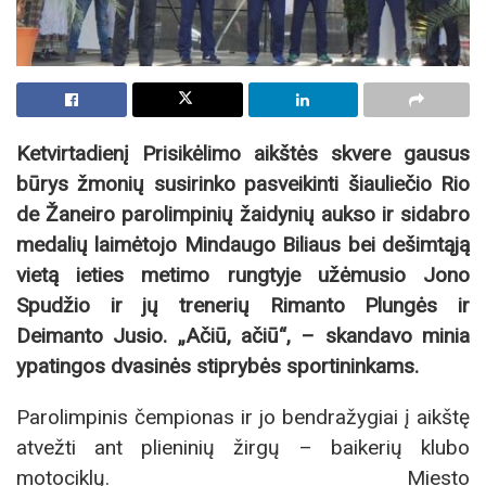
Ketvirtadienį Prisikėlimo aikštės skvere gausus
būrys žmonių susirinko pasveikinti šiauliečio Rio
de Žaneiro parolimpinių žaidynių aukso ir sidabro
medalių laimėtojo Mindaugo Biliaus bei dešimtąją
vietą ieties metimo rungtyje užėmusio Jono
Spudžio ir jų trenerių Rimanto Plungės ir
Deimanto Jusio. „Ačiū, ačiū“, – skandavo minia
ypatingos dvasinės stiprybės sportininkams.
Parolimpinis čempionas ir jo bendražygiai į aikštę
atvežti ant plieninių žirgų – baikerių klubo
motociklų. Miesto