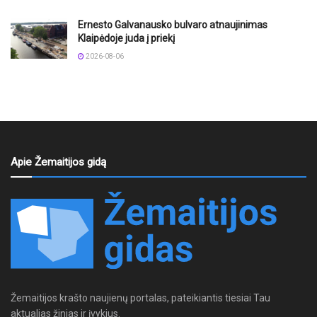
Ernesto Galvanausko bulvaro atnaujinimas
Klaipėdoje juda į priekį
2026-08-06
Apie Žemaitijos gidą
Žemaitijos krašto naujienų portalas, pateikiantis tiesiai Tau
aktualias žinias ir įvykius.