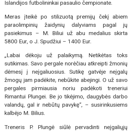
Islandijos futbolininkai pasaulio čempionate.
Meras įteikė po stilizuotą premijų čekį abiem
paraolimpinių žaidynių dalyviams pagal jų
pasiekimus – M. Biliui už abu medalius skirta
5800 Eur, o J. Spudžiui – 1400 Eur.
„Labai dėkoju už palaikymą. Netikėtas toks
sutikimas. Savo pergale norėčiau atkreipti žmonių
dėmesį į neįgaliuosius. Sutikę gatvėje neįgalų
žmogų jam padėkite, nebūkite abejingi. O už savo
pergales pirmiausia noriu padėkoti treneriui
Rimantui Plungei. Be jo tikėjimo, daugybės darbo
valandų, gal ir nebūtų pavykę“, – susirinkusiems
kalbėjo M. Bilius.
Treneris P. Plungė siūlė pervadinti neįgaliųjų