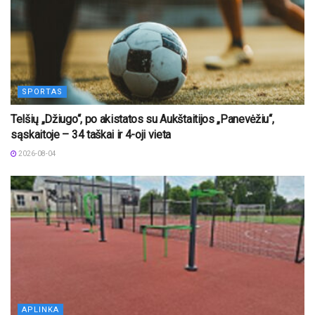
SPORTAS
Telšių „Džiugo“, po akistatos su Aukštaitijos „Panevėžiu“,
sąskaitoje – 34 taškai ir 4-oji vieta
2026-08-04
APLINKA