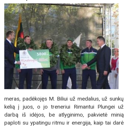
meras, padėkojęs M. Biliui už medalius, už sunkų
kelią į juos, o jo treneriui Rimantui Plungei už
darbą iš idėjos, be atlyginimo, pakvietė minią
paploti su ypatingu ritmu ir energija, kaip tai darė