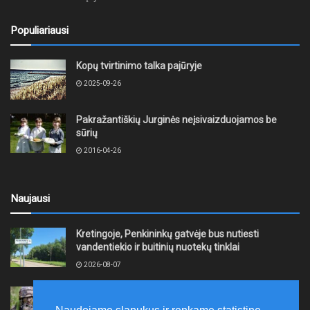
Populiariausi
Kopų tvirtinimo talka pajūryje
2025-09-26
Pakražantiškių Jurginės neįsivaizduojamos be
sūrių
2016-04-26
Naujausi
Kretingoje, Penkininkų gatvėje bus nutiesti
vandentiekio ir buitinių nuotekų tinklai
2026-08-07
Rugpjūčio 7–9 dienomis Žemaičių apygardos 3-ioji
rinktinė vykdys karines pratybas