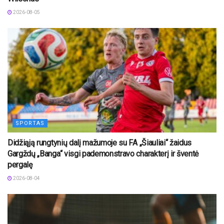
2026-08-05
SPORTAS
Didžiąją rungtynių dalį mažumoje su FA „Šiauliai“ žaidus
Gargždų „Banga“ visgi pademonstravo charakterį ir šventė
pergalę
2026-08-04