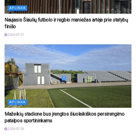
APLINKA
Naujasis Šiaulių futbolo ir regbio maniežas artėja prie statybų
finišo
2026-07-31
APLINKA
Mažeikių stadione bus įrengtos šiuolaikiškos persirengimo
patalpos sportininkams
2026-07-29