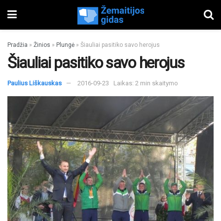
Pradžia
»
Žinios
»
Plungė
»
Šiauliai pasitiko savo herojus
Šiauliai pasitiko savo herojus
Paulius Liškauskas
2016-09-23
Laikas: 2 min skaitymo