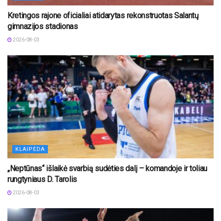
Kretingos rajone oficialiai atidarytas rekonstruotas Salantų
gimnazijos stadionas
2026-08-03
KLAIPĖDA
„Neptūnas“ išlaikė svarbią sudėties dalį – komandoje ir toliau
rungtyniaus D. Tarolis
2026-08-03