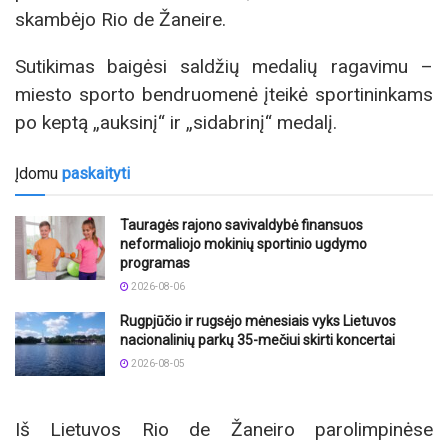
skambėjo Rio de Žaneire.
Sutikimas baigėsi saldžių medalių ragavimu –
miesto sporto bendruomenė įteikė sportininkams
po keptą „auksinį“ ir „sidabrinį“ medalį.
Įdomu
paskaityti
Tauragės rajono savivaldybė finansuos
neformaliojo mokinių sportinio ugdymo
programas
2026-08-06
Rugpjūčio ir rugsėjo mėnesiais vyks Lietuvos
nacionalinių parkų 35-mečiui skirti koncertai
2026-08-05
Iš Lietuvos Rio de Žaneiro parolimpinėse