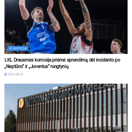
KLAIPĖDA
LKL Drausmės komisija priėmė sprendimą dėl incidento po
„Neptūno“ ir „Juventus“ rungtynių
2026-08-01