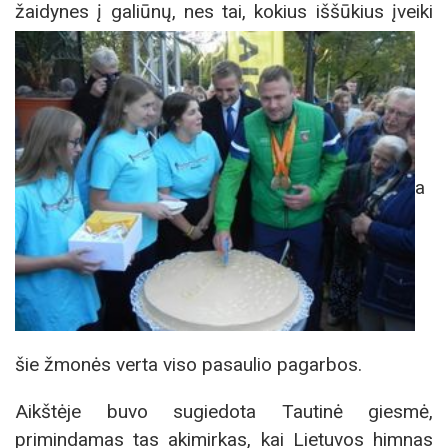
žaidynes į galiūnų, nes tai, kokius iššūkius įveiki
a
šie žmonės verta viso pasaulio pagarbos.
Aikštėje buvo sugiedota Tautinė giesmė,
primindamas tas akimirkas, kai Lietuvos himnas