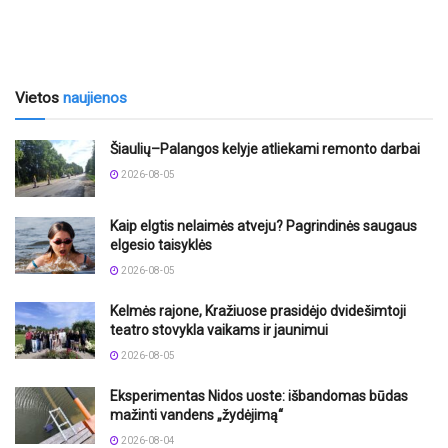
Vietos
naujienos
Šiaulių–Palangos kelyje atliekami remonto darbai
2026-08-05
Kaip elgtis nelaimės atveju? Pagrindinės saugaus
elgesio taisyklės
2026-08-05
Kelmės rajone, Kražiuose prasidėjo dvidešimtoji
teatro stovykla vaikams ir jaunimui
2026-08-05
Eksperimentas Nidos uoste: išbandomas būdas
mažinti vandens „žydėjimą“
2026-08-04