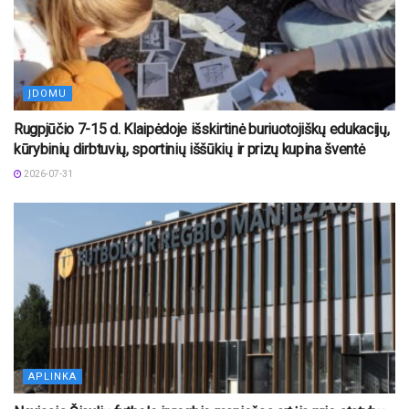
ĮDOMU
Rugpjūčio 7-15 d. Klaipėdoje išskirtinė buriuotojiškų edukacijų,
kūrybinių dirbtuvių, sportinių iššūkių ir prizų kupina šventė
2026-07-31
APLINKA