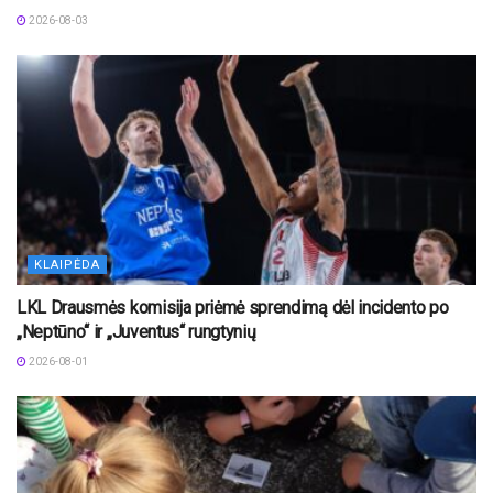
2026-08-03
KLAIPĖDA
LKL Drausmės komisija priėmė sprendimą dėl incidento po
„Neptūno“ ir „Juventus“ rungtynių
2026-08-01