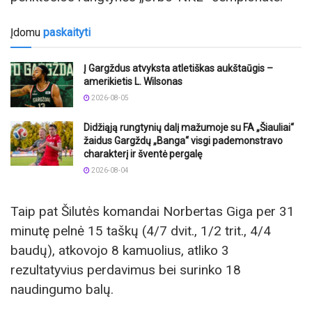
Įdomu
paskaityti
Į Gargždus atvyksta atletiškas aukštaūgis –
amerikietis L. Wilsonas
2026-08-05
Didžiąją rungtynių dalį mažumoje su FA „Šiauliai“
žaidus Gargždų „Banga“ visgi pademonstravo
charakterį ir šventė pergalę
2026-08-04
Taip pat Šilutės komandai Norbertas Giga per 31
minutę pelnė 15 taškų (4/7 dvit., 1/2 trit., 4/4
baudų), atkovojo 8 kamuolius, atliko 3
rezultatyvius perdavimus bei surinko 18
naudingumo balų.