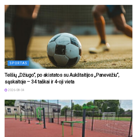
SPORTAS
Telšių „Džiugo“, po akistatos su Aukštaitijos „Panevėžiu“,
sąskaitoje – 34 taškai ir 4-oji vieta
2026-08-04