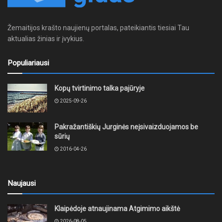
Žemaitijos krašto naujienų portalas, pateikiantis tiesiai Tau
aktualias žinias ir įvykius.
Populiariausi
Kopų tvirtinimo talka pajūryje
2025-09-26
Pakražantiškių Jurginės neįsivaizduojamos be
sūrių
2016-04-26
Naujausi
Klaipėdoje atnaujinama Atgimimo aikštė
2026-08-05