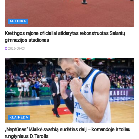
APLINKA
Kretingos rajone oficialiai atidarytas rekonstruotas Salantų
gimnazijos stadionas
2026-08-03
KLAIPĖDA
„Neptūnas“ išlaikė svarbią sudėties dalį – komandoje ir toliau
rungtyniaus D. Tarolis