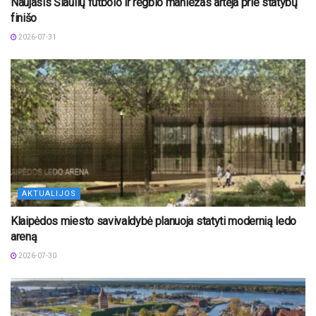
Naujasis Šiaulių futbolo ir regbio maniežas artėja prie statybų
finišo
2026-07-31
AKTUALIJOS
Klaipėdos miesto savivaldybė planuoja statyti modernią ledo
areną
2026-07-30