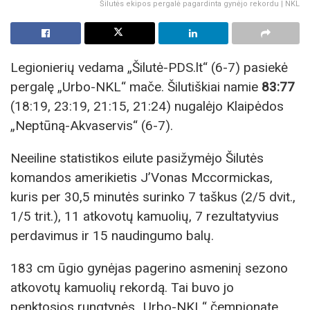
Šilutės ekipos pergalė pagardinta gynėjo rekordu | NKL
Legionierių vedama „Šilutė-PDS.lt“ (6-7) pasiekė
pergalę „Urbo-NKL“ mače. Šilutiškiai namie
83:77
(18:19, 23:19, 21:15, 21:24) nugalėjo Klaipėdos
„Neptūną-Akvaservis“ (6-7).
Neeiline statistikos eilute pasižymėjo Šilutės
komandos amerikietis J’Vonas Mccormickas,
kuris per 30,5 minutės surinko 7 taškus (2/5 dvit.,
1/5 trit.), 11 atkovotų kamuolių, 7 rezultatyvius
perdavimus ir 15 naudingumo balų.
183 cm ūgio gynėjas pagerino asmeninį sezono
atkovotų kamuolių rekordą. Tai buvo jo
penktosios rungtynės „Urbo-NKL“ čempionate.