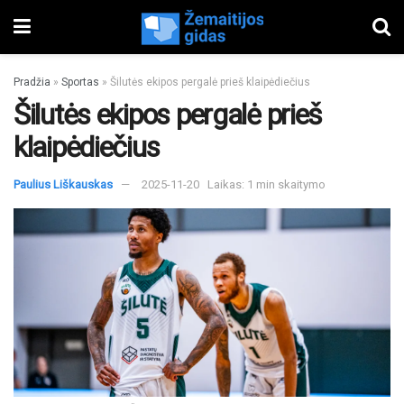
Pradžia
»
Sportas
»
Šilutės ekipos pergalė prieš klaipėdiečius
Šilutės ekipos pergalė prieš
klaipėdiečius
Paulius Liškauskas
2025-11-20
Laikas: 1 min skaitymo