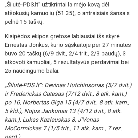
„Šilutė-PDS.lt“ užtikrintai laimėjo kovą dėl
atšokusių kamuolių (51:35), o antraisiais šansais
pelnė 15 taškų.
Klaipėdos ekipos gretose labiausiai išsiskyrė
Ernestas Jonkus, kurio sąskaitoje per 27 minutes
buvo 20 taškų (6/9 dvit., 2/4 trit., 2/3 baudų), 3
atkovoti kamuoliai, 5 rezultatyvūs perdavimai bei
25 naudingumo balai.
„Šilutė-PDS.lt“: Devinas Hutchinsonas (5/7 dvit.)
ir Frederickas Gatesas (7/12 dvit., 8 atk. kam.)
po 16, Norbertas Giga 15 (4/7 dvit., 8 atk. kam.,
5 kld.), Nojus Jankūnas 13 (4/12 dvit., 8 atk.
kam.), Lukas Kazlauskas 8, J’Vonas
McCormickas 7 (1/5 trit., 11 atk. kam., 7 rez.
perd.).