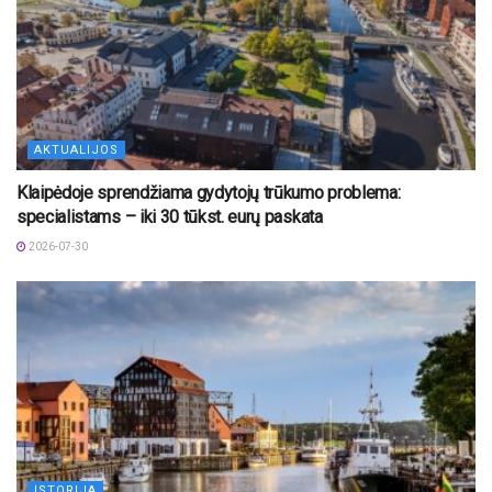
AKTUALIJOS
Klaipėdoje sprendžiama gydytojų trūkumo problema:
specialistams – iki 30 tūkst. eurų paskata
2026-07-30
ISTORIJA