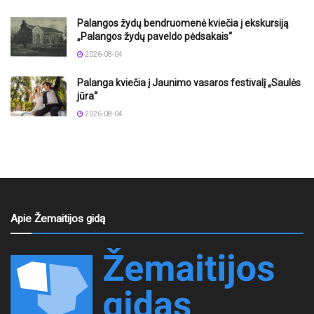
Palangos žydų bendruomenė kviečia į ekskursiją
„Palangos žydų paveldo pėdsakais“
2026-08-04
Palanga kviečia į Jaunimo vasaros festivalį „Saulės
jūra“
2026-08-04
Apie Žemaitijos gidą