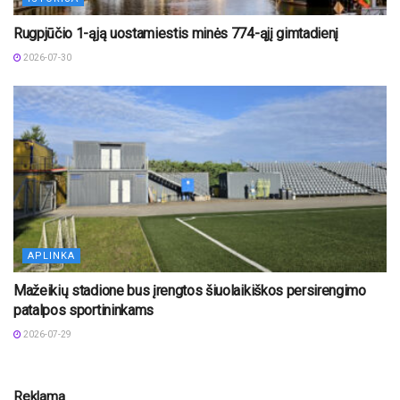
Rugpjūčio 1-ąją uostamiestis minės 774-ąjį gimtadienį
2026-07-30
APLINKA
Mažeikių stadione bus įrengtos šiuolaikiškos persirengimo
patalpos sportininkams
2026-07-29
Reklama