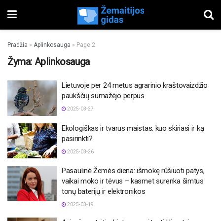
Pradžia
»
Aplinkosauga
»
Page 2
Žyma:
Aplinkosauga
Lietuvoje per 24 metus agrarinio kraštovaizdžio
paukščių sumažėjo perpus
2025-03-27
Ekologiškas ir tvarus maistas: kuo skiriasi ir ką
pasirinkti?
2025-03-26
Pasaulinė Žemės diena: išmokę rūšiuoti patys,
vaikai moko ir tėvus – kasmet surenka šimtus
tonų baterijų ir elektronikos
2025-03-19