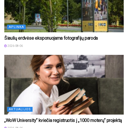
APLINKA
Šiaulių erdvėse eksponuojama fotografijų paroda
2026-08-06
AKTUALIJOS
„WoW University“ kviečia registruotis į „1000 moterų“ projektą