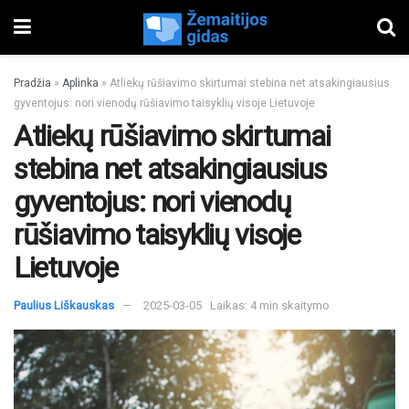
Pradžia
»
Aplinka
»
Atliekų rūšiavimo skirtumai stebina net atsakingiausius
gyventojus: nori vienodų rūšiavimo taisyklių visoje Lietuvoje
Atliekų rūšiavimo skirtumai
stebina net atsakingiausius
gyventojus: nori vienodų
rūšiavimo taisyklių visoje
Lietuvoje
Paulius Liškauskas
2025-03-05
Laikas: 4 min skaitymo