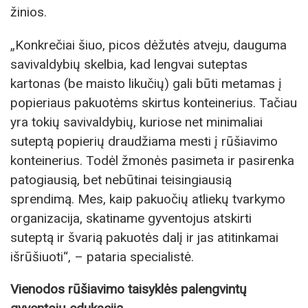
žinios.
„Konkrečiai šiuo, picos dėžutės atveju, dauguma
savivaldybių skelbia, kad lengvai suteptas
kartonas (be maisto likučių) gali būti metamas į
popieriaus pakuotėms skirtus konteinerius. Tačiau
yra tokių savivaldybių, kuriose net minimaliai
suteptą popierių draudžiama mesti į rūšiavimo
konteinerius. Todėl žmonės pasimeta ir pasirenka
patogiausią, bet nebūtinai teisingiausią
sprendimą. Mes, kaip pakuočių atliekų tvarkymo
organizacija, skatiname gyventojus atskirti
suteptą ir švarią pakuotės dalį ir jas atitinkamai
išrūšiuoti“, – pataria specialistė.
Vienodos rūšiavimo taisyklės palengvintų