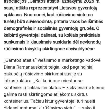
asociacijos „Gamtos ateitis“ užsakymu 2025 m.
sausį atlikta reprezentatyvi Lietuvos gyventojų
apklausa. Nuomonei, kad rūšiavimo sistema
turėtų būti suvienodinta, pritaria visos be išimties
demografinės ir socialinės gyventojų grupės. O
kalbinti gyventojai dalinasi, su kokiais praktiniais
sunkumais ir klausimais susiduria dėl nevienodų
rūšiavimo taisyklių skirtingose savivaldybėse.
„Gamtos ateitis“ viešinimo ir marketingo vadovė
Diana Ramanauskaitė teigia, kad pagrindiniai
pakuočių rūšiavimo skirtumai susiję su
infrastruktūra. „Kai kuriuose miestuose
konteinerių tinklas itin platus – kiekviename kieme
galima rasti skirtingoms atliekoms skirtus
konteinerius. Tačiau kitur gyventojai turi nueiti
didesnį atstumą iki rūšiavimo vietų“, – sako ji.