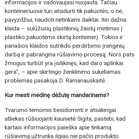
informacijos ir vadovaujasi nuojauta. Tačiau
konteineriuose turi atsidurti tik pakuotės, o ne,
pavyzdžiui, naudoti netinkami daiktai. Itin dažna
klaida – sulūžusių plastikinių žaislų metimas į
plastiko pakuotėms skirtą konteinerį. Tokios ir
panašios klaidos sutrikdo perdirbimo įrenginių
darbą ir pabrangina rūšiavimo procesą. Nors pats
žmogus turbūt yra įsitikinęs, kad daro aplinkai
gera“, – apie skirtingo ženklinimo sukeliamas
problemas pasakoja D. Ramanauskaitė.
Kur mesti medinę dėžutę mandarinams?
Tvarumo temomis besidominti ir atsakingai
atliekas rūšiuojanti kaunietė Sigita, pastebi, kad
kartais informacijos paieška apie tinkamą
rūšiavimą užtrunka ilgiau nei pačio produkto