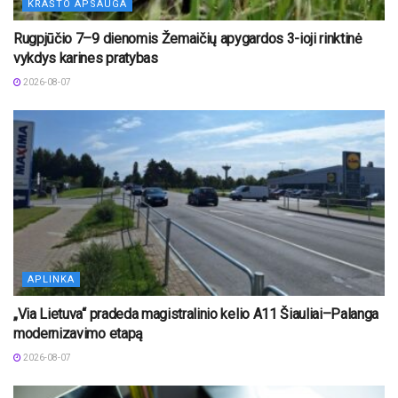
KRAŠTO APSAUGA
Rugpjūčio 7–9 dienomis Žemaičių apygardos 3-ioji rinktinė
vykdys karines pratybas
2026-08-07
APLINKA
„Via Lietuva“ pradeda magistralinio kelio A11 Šiauliai–Palanga
modernizavimo etapą
2026-08-07