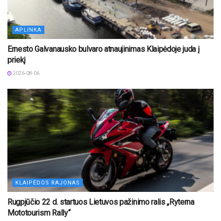
APLINKA
Ernesto Galvanausko bulvaro atnaujinimas Klaipėdoje juda į
priekį
2026-08-06
KLAIPĖDOS RAJONAS
Rugpjūčio 22 d. startuos Lietuvos pažinimo ralis „Ryterna
Mototourism Rally“