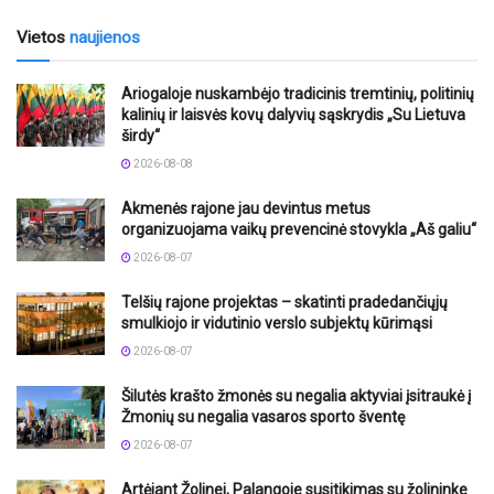
Vietos
naujienos
Ariogaloje nuskambėjo tradicinis tremtinių, politinių
kalinių ir laisvės kovų dalyvių sąskrydis „Su Lietuva
širdy“
2026-08-08
Akmenės rajone jau devintus metus
organizuojama vaikų prevencinė stovykla „Aš galiu“
2026-08-07
Telšių rajone projektas – skatinti pradedančiųjų
smulkiojo ir vidutinio verslo subjektų kūrimąsi
2026-08-07
Šilutės krašto žmonės su negalia aktyviai įsitraukė į
Žmonių su negalia vasaros sporto šventę
2026-08-07
Artėjant Žolinei, Palangoje susitikimas su žolininke