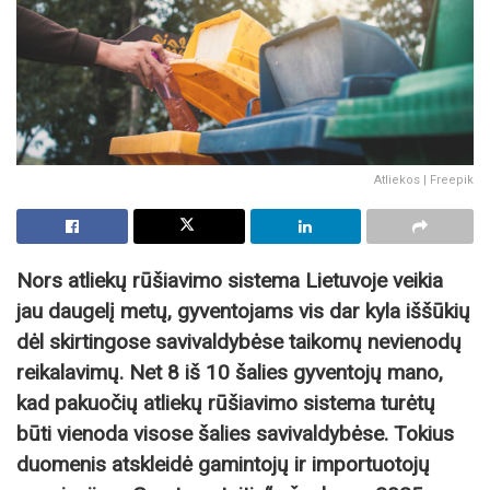
Atliekos | Freepik
Nors atliekų rūšiavimo sistema Lietuvoje veikia
jau daugelį metų, gyventojams vis dar kyla iššūkių
dėl skirtingose savivaldybėse taikomų nevienodų
reikalavimų. Net 8 iš 10 šalies gyventojų mano,
kad pakuočių atliekų rūšiavimo sistema turėtų
būti vienoda visose šalies savivaldybėse. Tokius
duomenis atskleidė gamintojų ir importuotojų