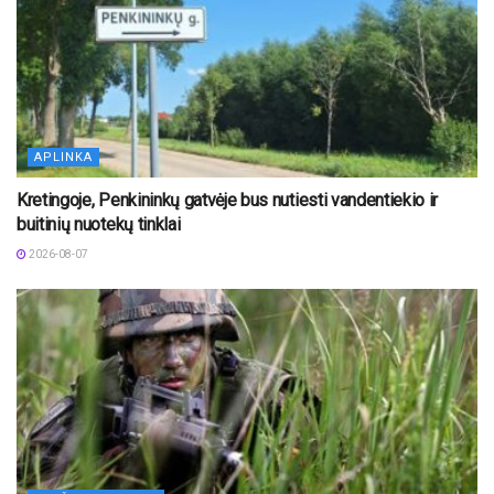
APLINKA
Kretingoje, Penkininkų gatvėje bus nutiesti vandentiekio ir
buitinių nuotekų tinklai
2026-08-07