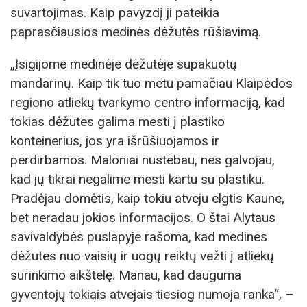
suvartojimas. Kaip pavyzdį ji pateikia
paprasčiausios medinės dėžutės rūšiavimą.
„Įsigijome medinėje dėžutėje supakuotų
mandarinų. Kaip tik tuo metu pamačiau Klaipėdos
regiono atliekų tvarkymo centro informaciją, kad
tokias dėžutes galima mesti į plastiko
konteinerius, jos yra išrūšiuojamos ir
perdirbamos. Maloniai nustebau, nes galvojau,
kad jų tikrai negalime mesti kartu su plastiku.
Pradėjau domėtis, kaip tokiu atveju elgtis Kaune,
bet neradau jokios informacijos. O štai Alytaus
savivaldybės puslapyje rašoma, kad medines
dėžutes nuo vaisių ir uogų reiktų vežti į atliekų
surinkimo aikštelę. Manau, kad dauguma
gyventojų tokiais atvejais tiesiog numoja ranka“, –