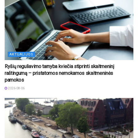
AKTUALIJOS
Ryšių reguliavimo tarnyba kviečia stiprinti skaitmeninį
raštingumą – pristatomos nemokamos skaitmeninės
pamokos
2026-08-06