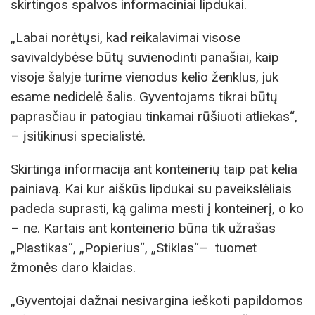
skirtingos spalvos informaciniai lipdukai.
„Labai norėtųsi, kad reikalavimai visose
savivaldybėse būtų suvienodinti panašiai, kaip
visoje šalyje turime vienodus kelio ženklus, juk
esame nedidelė šalis. Gyventojams tikrai būtų
paprasčiau ir patogiau tinkamai rūšiuoti atliekas“,
– įsitikinusi specialistė.
Skirtinga informacija ant konteinerių taip pat kelia
painiavą. Kai kur aiškūs lipdukai su paveikslėliais
padeda suprasti, ką galima mesti į konteinerį, o ko
– ne. Kartais ant konteinerio būna tik užrašas
„Plastikas“, „Popierius“, „Stiklas“– tuomet
žmonės daro klaidas.
„Gyventojai dažnai nesivargina ieškoti papildomos