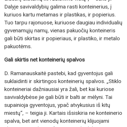
Dalyje savivaldybių galima rasti konteinerius, į
kuriuos kartu metamas ir plastikas, ir popierius.
Tuo tarpu rajonuose, kuriuose daugiau individualių
gyvenamųjų namų, vienas pakuočių konteineris
gali būti skirtas ir popieriaus, ir plastiko, ir metalo
pakuotėms.
Gali skirtis net konteinerių spalvos
D. Ramanauskaitė pastebi, kad gyventojus gali
suklaidinti ir skirtingos konteinerių spalvos. „Stiklo
konteineriai dažniausiai yra žali, bet kai kuriose
savivaldybėse jie gali būti ir balti ar mėlyni. Tai
supainioja gyventojus, ypač atvykusius iš kitų
miestų“, – teigia ji. Kartais išsiskiria ne konteinerio
spalva, bet ant vienodų konteinerių klijuojami