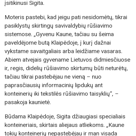
įsitikinusi Sigita.
Moteris pastebi, kad jeigu pati nesidomėtų, tikrai
pasiklystų skirtingų savivaldybių rūšiavimo
sistemose. „Gyvenu Kaune, tačiau su šeima
paveldėjome butą Klaipėdoje, į kurį dažnai
vykstame savaitgaliais arba leidžiame vasaras.
Abiem atvejais gyvename Lietuvos didmiesčiuose
ir, regis, didelių rūšiavimo skirtumų būti neturėtų,
tačiau tikrai pastebėjau ne vieną – nuo
paprasčiausių informacinių lipdukų ant
konteinerių iki tekstilės rūšiavimo taisyklių“, –
pasakoja kaunietė.
Būdama Klaipėdoje, Sigita džiaugiasi specialiais
konteineriais, skirtais aliejaus atliekoms. „Kaune
tokių konteinerių nepastebėjau ir man visada