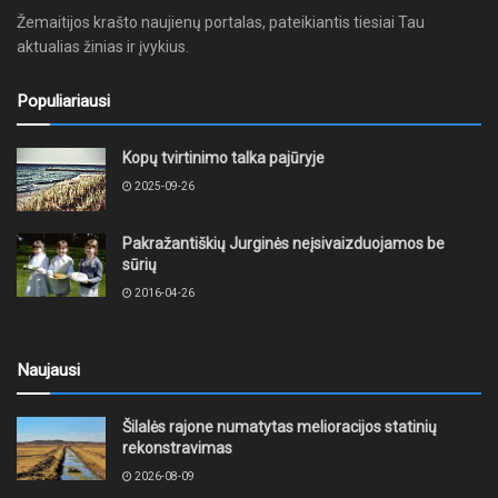
Žemaitijos krašto naujienų portalas, pateikiantis tiesiai Tau
aktualias žinias ir įvykius.
Populiariausi
Kopų tvirtinimo talka pajūryje
2025-09-26
Pakražantiškių Jurginės neįsivaizduojamos be
sūrių
2016-04-26
Naujausi
Šilalės rajone numatytas melioracijos statinių
rekonstravimas
2026-08-09