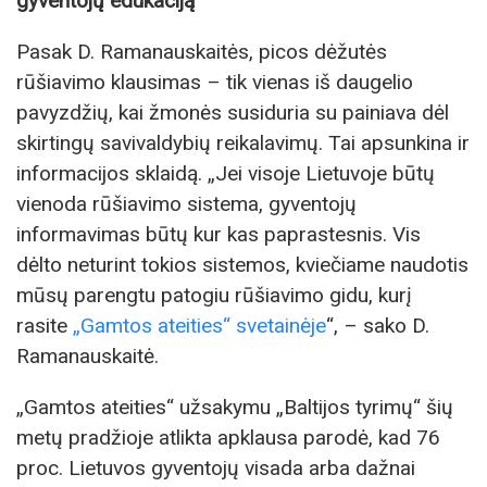
gyventojų edukaciją
Pasak D. Ramanauskaitės, picos dėžutės
rūšiavimo klausimas – tik vienas iš daugelio
pavyzdžių, kai žmonės susiduria su painiava dėl
skirtingų savivaldybių reikalavimų. Tai apsunkina ir
informacijos sklaidą. „Jei visoje Lietuvoje būtų
vienoda rūšiavimo sistema, gyventojų
informavimas būtų kur kas paprastesnis. Vis
dėlto neturint tokios sistemos, kviečiame naudotis
mūsų parengtu patogiu rūšiavimo gidu, kurį
rasite
„Gamtos ateities“ svetainėje
“, – sako D.
Ramanauskaitė.
„Gamtos ateities“ užsakymu „Baltijos tyrimų“ šių
metų pradžioje atlikta apklausa parodė, kad 76
proc. Lietuvos gyventojų visada arba dažnai