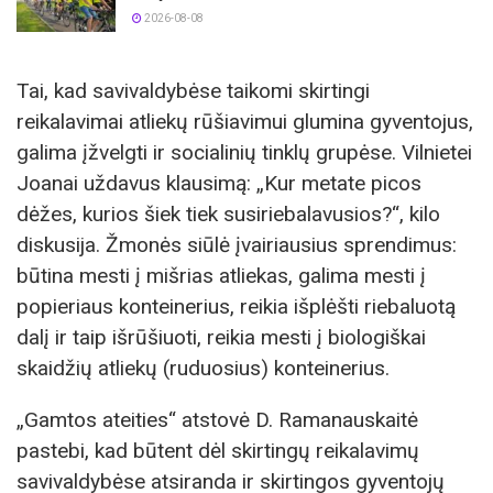
2026-08-08
Tai, kad savivaldybėse taikomi skirtingi
reikalavimai atliekų rūšiavimui glumina gyventojus,
galima įžvelgti ir socialinių tinklų grupėse. Vilnietei
Joanai uždavus klausimą: „Kur metate picos
dėžes, kurios šiek tiek susiriebalavusios?“, kilo
diskusija. Žmonės siūlė įvairiausius sprendimus:
būtina mesti į mišrias atliekas, galima mesti į
popieriaus konteinerius, reikia išplėšti riebaluotą
dalį ir taip išrūšiuoti, reikia mesti į biologiškai
skaidžių atliekų (ruduosius) konteinerius.
„Gamtos ateities“ atstovė D. Ramanauskaitė
pastebi, kad būtent dėl skirtingų reikalavimų
savivaldybėse atsiranda ir skirtingos gyventojų