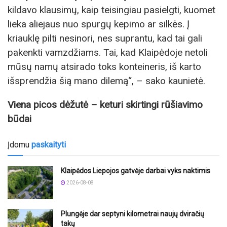
kildavo klausimų, kaip teisingiau pasielgti, kuomet
lieka aliejaus nuo spurgų kepimo ar silkės. Į
kriauklę pilti nesinori, nes suprantu, kad tai gali
pakenkti vamzdžiams. Tai, kad Klaipėdoje netoli
mūsų namų atsirado toks konteineris, iš karto
išsprendžia šią mano dilemą“, – sako kaunietė.
Viena picos dėžutė – keturi skirtingi rūšiavimo
būdai
Įdomu
paskaityti
Klaipėdos Liepojos gatvėje darbai vyks naktimis
2026-08-08
Plungėje dar septyni kilometrai naujų dviračių
takų