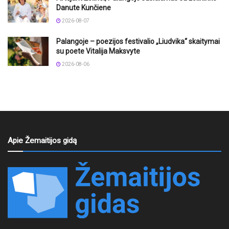
Danute Kunčiene
2026-08-07
Palangoje – poezijos festivalio „Liudvika“ skaitymai
su poete Vitalija Maksvyte
2026-08-06
Apie Žemaitijos gidą