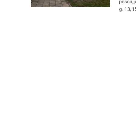
pėsčiųj
g. 13, 15