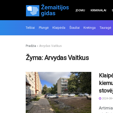
ĮDOMU
KRIMINALAI
Telšiai
Plungė
Klaipėda
Šiauliai
Kretinga
Tauragė
Pradžia
»
Arvydas Vaitkus
Žyma:
Arvydas Vaitkus
Klaip
kiemu
stovė
2024-08-
Artimia