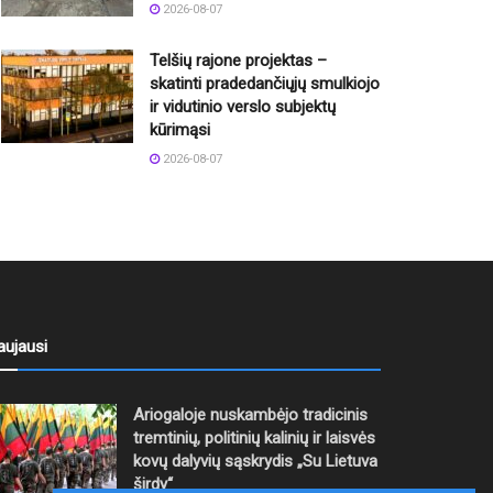
2026-08-07
Telšių rajone projektas –
skatinti pradedančiųjų smulkiojo
ir vidutinio verslo subjektų
kūrimąsi
2026-08-07
aujausi
Ariogaloje nuskambėjo tradicinis
tremtinių, politinių kalinių ir laisvės
kovų dalyvių sąskrydis „Su Lietuva
širdy“