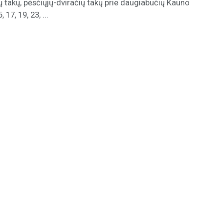
ų takų, pėsčiųjų-dviračių takų prie daugiabučių Kauno
, 17, 19, 23, ...