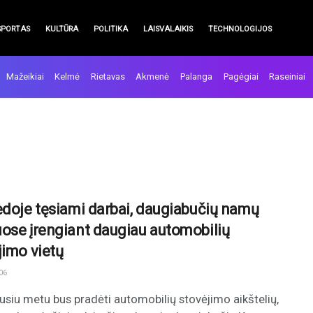
SPORTAS
KULTŪRA
POLITIKA
LAISVALAIKIS
TECHNOLOGIJOS
Mažeikiai
Kelmė
Rietavas
Akmenė
Palanga
Pagėgiai
Raseiniai
ėdoje tęsiami darbai, daugiabučių namų
ose įrengiant daugiau automobilių
jimo vietų
06
usiu metu bus pradėti automobilių stovėjimo aikštelių,