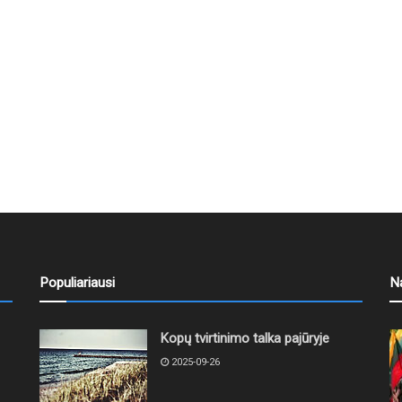
Populiariausi
N
Kopų tvirtinimo talka pajūryje
2025-09-26