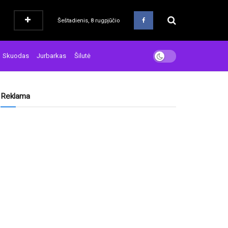
Šeštadienis, 8 rugpjūčio
Skuodas
Jurbarkas
Šilutė
Reklama