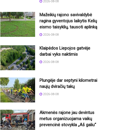
2026-08-08
Mažeikių rajono savivaldybė
ragina gyventojus laikytis Kelių
eismo taisyklių, tausoti aplinką
2026-08-08
Klaipėdos Liepojos gatvėje
darbai vyks naktimis
2026-08-08
Plungėje dar septyni kilometrai
naujų dviračių takų
2026-08-08
Akmenės rajone jau devintus
metus organizuojama vaikų
prevencinė stovykla „Aš galiu“