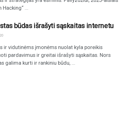
 ir strategijas yra esminis. Pavyzdžiui, 2025-aisiais
 Hacking“ ...
stas būdas išrašyti sąskaitas internetu
20
ir vidutinėms įmonėms nuolat kyla poreikis
uoti pardavimus ir greitai išrašyti sąskaitas. Nors
s galima kurti ir rankiniu būdu, ...