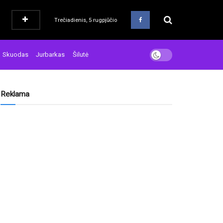
Trečiadienis, 5 rugpjūčio
Skuodas
Jurbarkas
Šilutė
Reklama