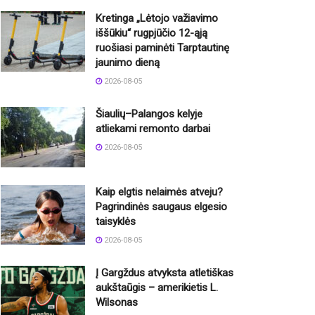
Kretinga „Lėtojo važiavimo
iššūkiu“ rugpjūčio 12-ąją
ruošiasi paminėti Tarptautinę
jaunimo dieną
2026-08-05
Šiaulių–Palangos kelyje
atliekami remonto darbai
2026-08-05
Kaip elgtis nelaimės atveju?
Pagrindinės saugaus elgesio
taisyklės
2026-08-05
Į Gargždus atvyksta atletiškas
aukštaūgis – amerikietis L.
Wilsonas