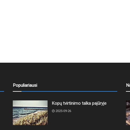
Populiariausi
N
Kopų tvirtinimo talka pajūryje
2025-09-26