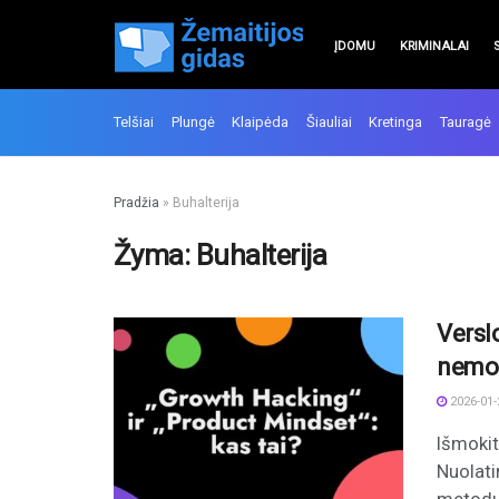
ĮDOMU
KRIMINALAI
Telšiai
Plungė
Klaipėda
Šiauliai
Kretinga
Tauragė
Pradžia
»
Buhalterija
Žyma:
Buhalterija
Versl
nemok
2026-01-
Išmokit
Nuolati