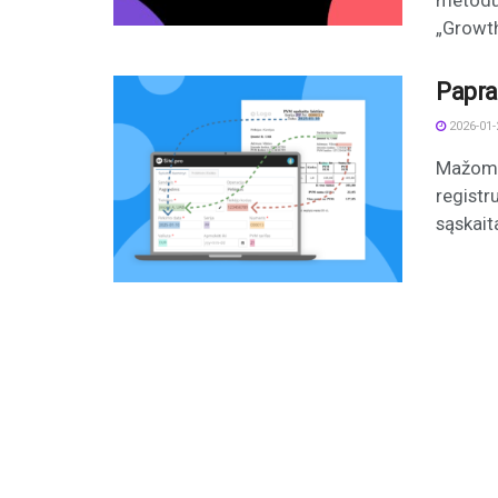
metodus
„Growth
Papra
2026-01-
Mažoms 
registr
sąskaita