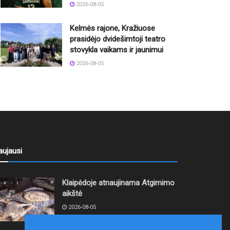
2026-08-05
Kelmės rajone, Kražiuose
prasidėjo dvidešimtoji teatro
stovykla vaikams ir jaunimui
2026-08-05
aujausi
Klaipėdoje atnaujinama Atgimimo
aikštė
2026-08-05