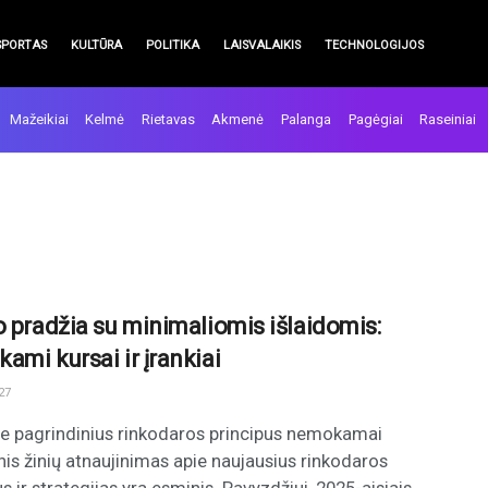
SPORTAS
KULTŪRA
POLITIKA
LAISVALAIKIS
TECHNOLOGIJOS
Mažeikiai
Kelmė
Rietavas
Akmenė
Palanga
Pagėgiai
Raseiniai
o pradžia su minimaliomis išlaidomis:
ami kursai ir įrankiai
27
e pagrindinius rinkodaros principus nemokamai
nis žinių atnaujinimas apie naujausius rinkodaros