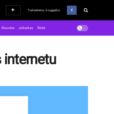
Trečiadienis, 5 rugpjūčio
Skuodas
Jurbarkas
Šilutė
 internetu