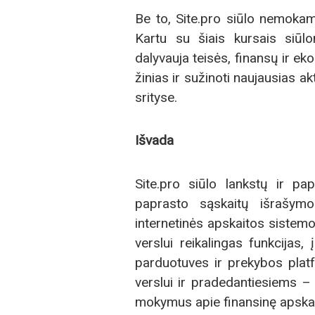
Be to, Site.pro siūlo nemokam
Kartu su šiais kursais siūlo
dalyvauja teisės, finansų ir ek
žinias ir sužinoti naujausias ak
srityse.
Išvada
Site.pro siūlo lankstų ir p
paprasto sąskaitų išrašymo
internetinės apskaitos sistem
verslui reikalingas funkcijas, 
parduotuves ir prekybos platf
verslui ir pradedantiesiems – 
mokymus apie finansinę apskai