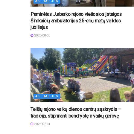
AKTUALIJOS
Paminėtas Jurbarko rajono viešosios įstaigos
Šimkaičių ambulatorijos 25-erių metų veiklos
jubiliejus
2026-08-03
AKTUALIJOS
Telšių rajono vaikų dienos centrų sąskrydis –
tradicija, stiprinanti bendrystę ir vaikų gerovę
2026-07-31