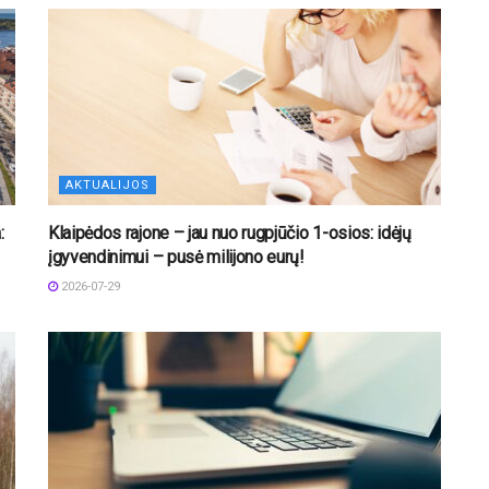
AKTUALIJOS
:
Klaipėdos rajone – jau nuo rugpjūčio 1-osios: idėjų
įgyvendinimui – pusė milijono eurų!
2026-07-29