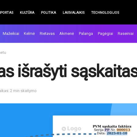
SPORTAS
KULTŪRA
POLITIKA
LAISVALAIKIS
TECHNOLOGIJOS
Mažeikiai
Kelmė
Rietavas
Akmenė
Palanga
Pagėgiai
Raseiniai
netu
 išrašyti sąskaitas
aikas: 2 min skaitymo