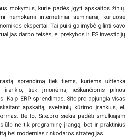
us mokymus, kurie padės įgyti apskaitos žinių.
mi nemokami internetiniai seminarai, kuriuose
onomikos ekspertai. Tai puiki galimybė gilinti savo
tualijas darbo teisės, e. prekybos ir ES investicijų
aprastą sprendimą tiek tiems, kuriems užtenka
 įrankio, tiek įmonėms, ieškančioms pilnos
os. Kaip ERP sprendimas, Site.pro apjungia visas
įskaitant apskaitą, svetainių kūrimo įrankius, el.
ormas. Be to, Site.pro siekia padėti smulkiajam
siūlo ne tik programinę įrangą, bet ir praktinius
tą bei modernias rinkodaros strategijas.