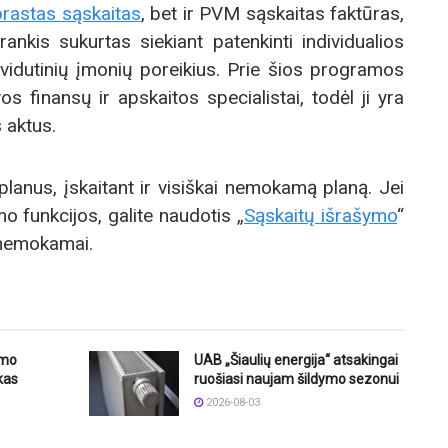
įprastas sąskaitas
, bet ir PVM sąskaitas faktūras,
rankis sukurtas siekiant patenkinti individualios
 vidutinių įmonių poreikius. Prie šios programos
s finansų ir apskaitos specialistai, todėl ji yra
 aktus.
planus, įskaitant ir visiškai nemokamą planą. Jei
mo funkcijos, galite naudotis „
Sąskaitų išrašymo
“
r nemokamai.
imo
UAB „Šiaulių energija“ atsakingai
kas
ruošiasi naujam šildymo sezonui
2026-08-03