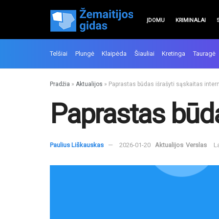
ĮDOMU
KRIMINALAI
Telšiai
Plungė
Klaipėda
Šiauliai
Kretinga
Tauragė
Pradžia
»
Aktualijos
»
Paprastas būdas išrašyti sąskaitas inter
Paprastas būdas
Paulius Liškauskas
2026-01-20
Aktualijos
Verslas
L