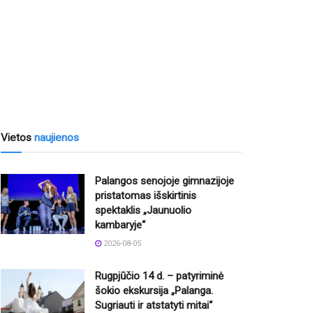
Vietos
naujienos
Palangos senojoje gimnazijoje
pristatomas išskirtinis
spektaklis „Jaunuolio
kambaryje“
2026-08-05
Rugpjūčio 14 d. – patyriminė
šokio ekskursija „Palanga.
Sugriauti ir atstatyti mitai“