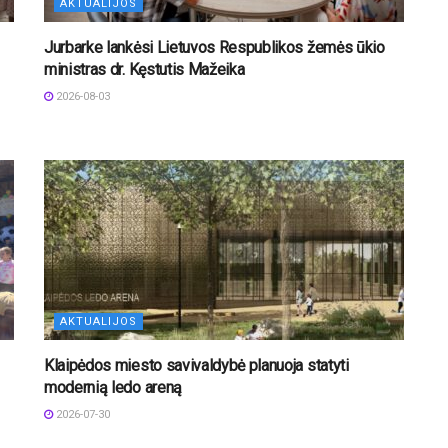
AKTUALIJOS
Jurbarke lankėsi Lietuvos Respublikos žemės ūkio
ministras dr. Kęstutis Mažeika
2026-08-03
AKTUALIJOS
Klaipėdos miesto savivaldybė planuoja statyti
modernią ledo areną
2026-07-30