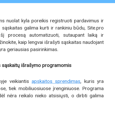
nuolat kyla poreikis registruoti pardavimus ir
s sąskaitas galima kurti ir rankiniu būdu, Site.pro
šį procesą automatizuoti, sutaupant laiką ir
inokite, kaip lengvai išrašyti sąskaitas naudojant
yra geriausias pasirinkimas.
is sąskaitų išrašymo programomis
yje veikiantis
apskaitos sprendimas
, kuris yra
se, tiek mobiliuosiuose įrenginiuose. Programa
odėl nėra reikalo nieko atsisiųsti, o dirbti galima