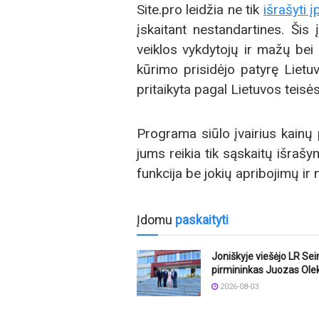
Site.pro leidžia ne tik
išrašyti 
įskaitant nestandartines. Šis į
veiklos vykdytojų ir mažų bei
kūrimo prisidėjo patyrę Lietuvo
pritaikyta pagal Lietuvos teisės
Programa siūlo įvairius kainų 
jums reikia tik sąskaitų išrašy
funkcija be jokių apribojimų i
Įdomu
paskaityti
Joniškyje viešėjo LR Se
pirmininkas Juozas Ole
2026-08-03