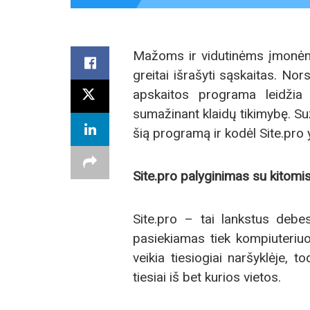
Mažoms ir vidutinėms įmonėms 
greitai išrašyti sąskaitas. Nor
apskaitos programa leidžia 
sumažinant klaidų tikimybę. Suž
šią programą ir kodėl Site.pro 
Site.pro palyginimas su kitom
Site.pro – tai lankstus debes
pasiekiamas tiek kompiuteriuo
veikia tiesiogiai naršyklėje, t
tiesiai iš bet kurios vietos.