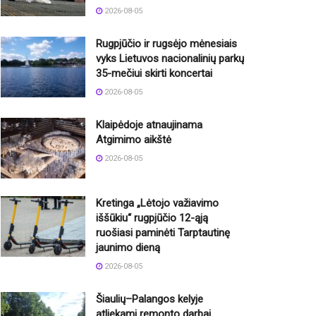
2026-08-05
Rugpjūčio ir rugsėjo mėnesiais
vyks Lietuvos nacionalinių parkų
35-mečiui skirti koncertai
2026-08-05
Klaipėdoje atnaujinama
Atgimimo aikštė
2026-08-05
Kretinga „Lėtojo važiavimo
iššūkiu“ rugpjūčio 12-ąją
ruošiasi paminėti Tarptautinę
jaunimo dieną
2026-08-05
Šiaulių–Palangos kelyje
atliekami remonto darbai