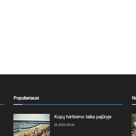
Populiariausi
N
Kopų tvirtinimo talka pajūryje
2025-09-26