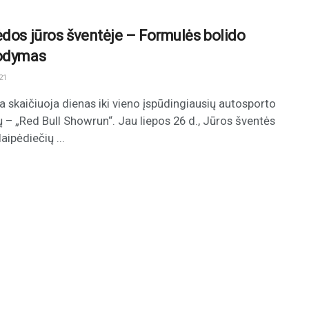
ėdos jūros šventėje – Formulės bolido
odymas
21
a skaičiuoja dienas iki vieno įspūdingiausių autosporto
ų – „Red Bull Showrun“. Jau liepos 26 d., Jūros šventės
aipėdiečių ...