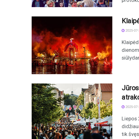
protoko
Klaip
2025-07-
Klaipėd
dienomi
siūlyda
Jūros
atrak
2025-07-
Liepos 
didžiau
tik švęst