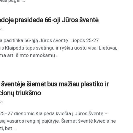
las pagal ...
ėdoje prasideda 66-oji Jūros šventė
25
a pasitinka 66-ąją Jūros šventę. Liepos 25-27
s Klaipėda taps svetingu ir ryškiu uostu visai Lietuvai,
ma arti šimto nemokamų ...
 šventėje šiemet bus mažiau plastiko ir
cionų triukšmo
22
25–27 dienomis Klaipėda kviečia į Jūros šventę –
sią vasaros renginį pajūryje. Šiemet šventė kviečia ne
i, bet ...