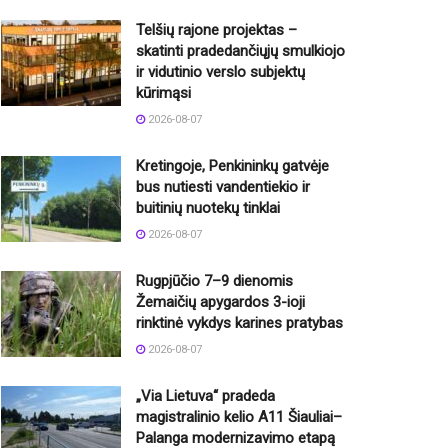
Telšių rajone projektas –
skatinti pradedančiųjų smulkiojo
ir vidutinio verslo subjektų
kūrimąsi
2026-08-07
Kretingoje, Penkininkų gatvėje
bus nutiesti vandentiekio ir
buitinių nuotekų tinklai
2026-08-07
Rugpjūčio 7–9 dienomis
Žemaičių apygardos 3-ioji
rinktinė vykdys karines pratybas
2026-08-07
„Via Lietuva“ pradeda
magistralinio kelio A11 Šiauliai–
Palanga modernizavimo etapą