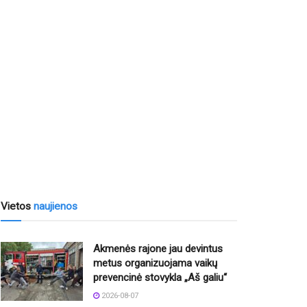
Vietos
naujienos
Akmenės rajone jau devintus
metus organizuojama vaikų
prevencinė stovykla „Aš galiu“
2026-08-07