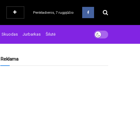
Penktadienis, 7 rugpjūčio
Skuodas
Jurbarkas
Šilutė
Reklama