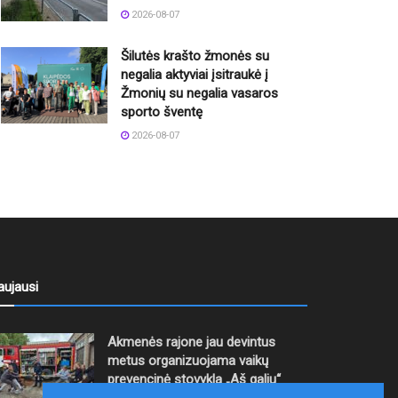
2026-08-07
Šilutės krašto žmonės su
negalia aktyviai įsitraukė į
Žmonių su negalia vasaros
sporto šventę
2026-08-07
aujausi
Akmenės rajone jau devintus
metus organizuojama vaikų
prevencinė stovykla „Aš galiu“