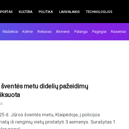
SPORTAS
KULTŪRA
POLITIKA
LAISVALAIKIS
TECHNOLOGIJOS
Mažeikiai
Kelmė
Rietavas
Akmenė
Palanga
Pagėgiai
Raseiniai
 šventės metu didelių pažeidimų
iksuota
26
25 d. Jūros šventės metu, Klaipėdoje, į policijos
iatą iš renginių vietų pristatyti 3 asmenys. Surašytas 1