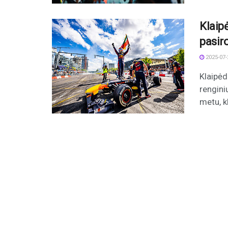
Klaip
pasir
2025-07-
Klaipėd
rengini
metu, kl