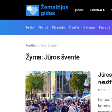
ĮDOMU
KRIMINALAI
Telšiai
Plungė
Klaipėda
Šiauliai
Kretinga
Tauragė
Pradžia
»
Jūros šventė
Žyma:
Jūros šventė
Jūros
neužf
2026-07-
Liepos 
komisar