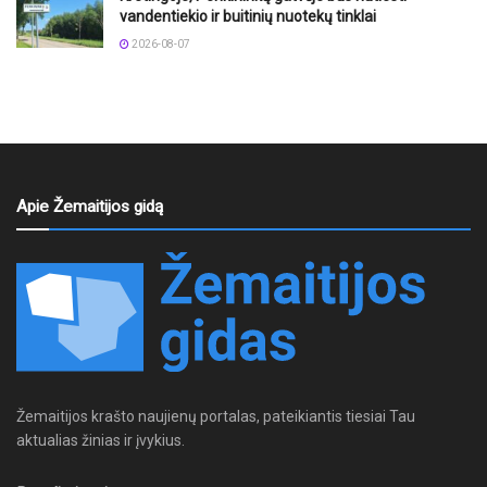
vandentiekio ir buitinių nuotekų tinklai
2026-08-07
Apie Žemaitijos gidą
Žemaitijos krašto naujienų portalas, pateikiantis tiesiai Tau
aktualias žinias ir įvykius.