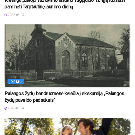
Kretinga „Lėtojo važiavimo iššūkiu“ rugpjūčio 12-ąją ruošiasi
paminėti Tarptautinę jaunimo dieną
2026-08-05
ĮDOMU
Palangos žydų bendruomenė kviečia į ekskursiją „Palangos
žydų paveldo pėdsakais“
2026-08-04