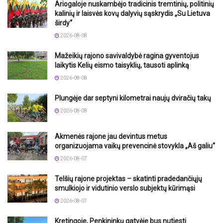
Ariogaloje nuskambėjo tradicinis tremtinių, politinių
kalinių ir laisvės kovų dalyvių sąskrydis „Su Lietuva
širdy“
2026-08-08
Mažeikių rajono savivaldybė ragina gyventojus
laikytis Kelių eismo taisyklių, tausoti aplinką
2026-08-08
Plungėje dar septyni kilometrai naujų dviračių takų
2026-08-08
Akmenės rajone jau devintus metus
organizuojama vaikų prevencinė stovykla „Aš galiu“
2026-08-07
Telšių rajone projektas – skatinti pradedančiųjų
smulkiojo ir vidutinio verslo subjektų kūrimąsi
2026-08-07
Kretingoje, Penkininkų gatvėje bus nutiesti