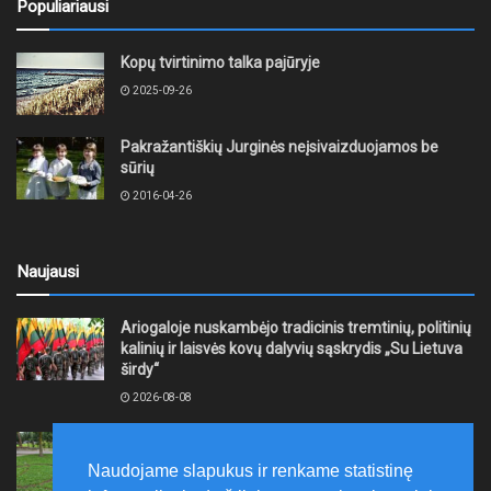
Populiariausi
Kopų tvirtinimo talka pajūryje
2025-09-26
Pakražantiškių Jurginės neįsivaizduojamos be
sūrių
2016-04-26
Naujausi
Ariogaloje nuskambėjo tradicinis tremtinių, politinių
kalinių ir laisvės kovų dalyvių sąskrydis „Su Lietuva
širdy“
2026-08-08
Mažeikių rajono savivaldybė ragina gyventojus
laikytis Kelių eismo taisyklių, tausoti aplinką
Naudojame slapukus ir renkame statistinę
2026-08-08