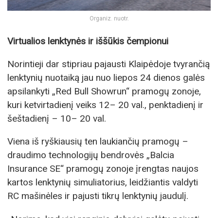
Organiz. nuotr.
Virtualios lenktynės ir iššūkis čempionui
Norintieji dar stipriau pajausti Klaipėdoje tvyrančią
lenktynių nuotaiką jau nuo liepos 24 dienos galės
apsilankyti „Red Bull Showrun“ pramogų zonoje,
kuri ketvirtadienį veiks 12– 20 val., penktadienį ir
šeštadienį – 10– 20 val.
Viena iš ryškiausių ten laukiančių pramogų –
draudimo technologijų bendrovės „Balcia
Insurance SE“ pramogų zonoje įrengtas naujos
kartos lenktynių simuliatorius, leidžiantis valdyti
RC mašinėles ir pajusti tikrų lenktynių jaudulį.