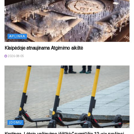
APLINKA
Klaipėdoje atnaujinama Atgimimo aikštė
2026-08-05
ĮDOMU