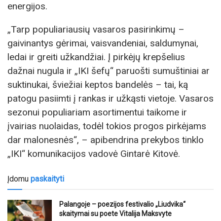
energijos.
„Tarp populiariausių vasaros pasirinkimų –
gaivinantys gėrimai, vaisvandeniai, saldumynai,
ledai ir greiti užkandžiai. Į pirkėjų krepšelius
dažnai nugula ir „IKI šefų“ paruošti sumuštiniai ar
suktinukai, šviežiai keptos bandelės – tai, ką
patogu pasiimti į rankas ir užkąsti vietoje. Vasaros
sezonui populiariam asortimentui taikome ir
įvairias nuolaidas, todėl tokios progos pirkėjams
dar malonesnės“, – apibendrina prekybos tinklo
„IKI“ komunikacijos vadovė Gintarė Kitovė.
Įdomu
paskaityti
Palangoje – poezijos festivalio „Liudvika“
skaitymai su poete Vitalija Maksvyte