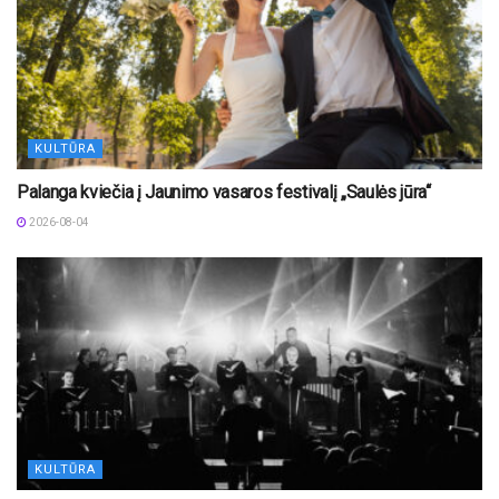
KULTŪRA
Palanga kviečia į Jaunimo vasaros festivalį „Saulės jūra“
2026-08-04
KULTŪRA