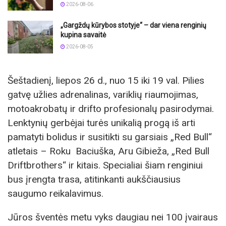
2026-08-06
„Gargždų kūrybos stotyje“ – dar viena renginių
kupina savaitė
2026-08-05
Šeštadienį, liepos 26 d., nuo 15 iki 19 val. Pilies
gatvę užlies adrenalinas, variklių riaumojimas,
motoakrobatų ir drifto profesionalų pasirodymai.
Lenktynių gerbėjai turės unikalią progą iš arti
pamatyti bolidus ir susitikti su garsiais „Red Bull“
atletais – Roku Baciuška, Aru Gibieža, „Red Bull
Driftbrothers“ ir kitais. Specialiai šiam renginiui
bus įrengta trasa, atitinkanti aukščiausius
saugumo reikalavimus.
Jūros šventės metu vyks daugiau nei 100 įvairaus