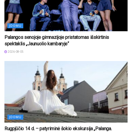
ĮDOMU
Palangos senojoje gimnazijoje pristatomas išskirtinis
spektaklis „Jaunuolio kambaryje“
2026-08-05
ĮDOMU
Rugpjūčio 14 d. – patyriminė šokio ekskursija „Palanga.