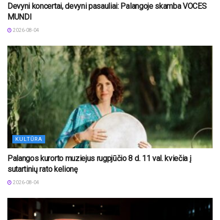
Devyni koncertai, devyni pasauliai: Palangoje skamba VOCES
MUNDI
2026-08-04
KULTŪRA
Palangos kurorto muziejus rugpjūčio 8 d. 11 val. kviečia į
sutartinių rato kelionę
2026-08-04