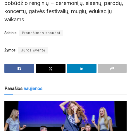
pobūdžio renginių – ceremonijų, eisenų, parodų,
koncertų, gatvės festivalių, mugių, edukacijų
vaikams.
Šaltinis:
Pranešimas spaudai
Žymos:
Jūros šventė
Panašios
naujienos