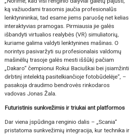
„Norime, kad visi renginio dalyviai galėtų pajusti,
ką važiuodami trasomis jaučia profesionalūs
lenktynininkai, tad esame jiems paruošę net kelias
interaktyvias pramogas. Pirmiausia jie galės
išbandyti virtualios realybės (VR) simuliatorių,
kuriame galima valdyti lenktynines mašinas. O
norintys pasivaržyti su profesionalais valdomų
mašinėlių trasoje galės mesti iššūkį pačiam
„Dakaro“ čempionui Rokui Baciuškai bei įsiamžinti
dirbtinį intelektą pasitelkiančioje fotobūdelėje“, –
pasakoja draudimo bendrovės rinkodaros
vadovas Jonas Žala.
Futuristinis sunkvežimis ir triukai ant platformos
Dar viena įspūdinga renginio dalis – „Scania“
pristatoma sunkvežimių integracija, kur technika ir