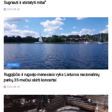
Sugriauti ir atstatyti mitai“
2026-08-05
ĮDOMU
Rugpjūčio ir rugsėjo mėnesiais vyks Lietuvos nacionalinių
parkų 35-mečiui skirti koncertai
2026-08-05