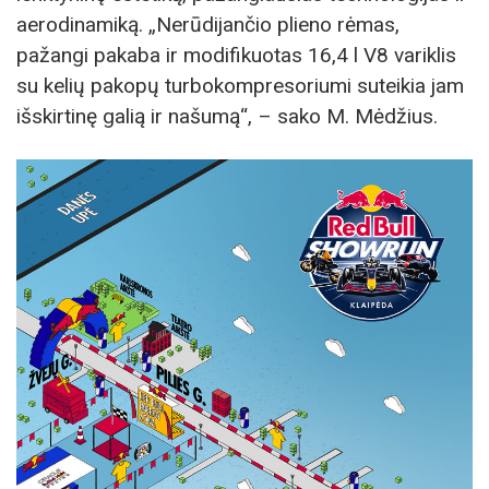
aerodinamiką. „Nerūdijančio plieno rėmas,
pažangi pakaba ir modifikuotas 16,4 l V8 variklis
su kelių pakopų turbokompresoriumi suteikia jam
išskirtinę galią ir našumą“, – sako M. Mėdžius.