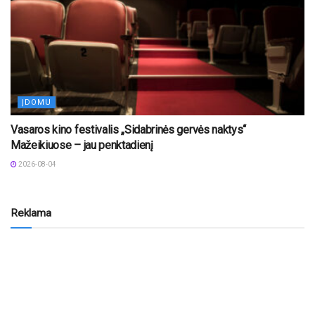
ĮDOMU
Vasaros kino festivalis „Sidabrinės gervės naktys“
Mažeikiuose – jau penktadienį
2026-08-04
Reklama