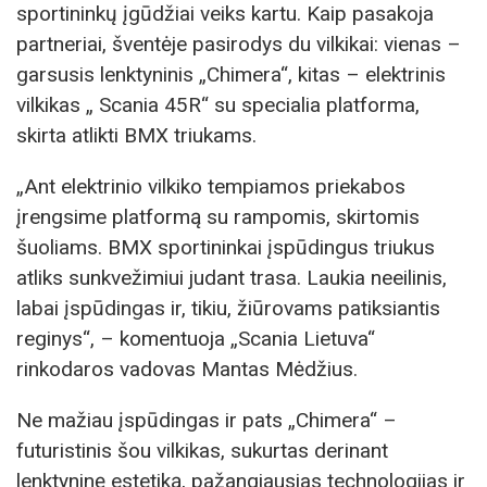
sportininkų įgūdžiai veiks kartu. Kaip pasakoja
partneriai, šventėje pasirodys du vilkikai: vienas –
garsusis lenktyninis „Chimera“, kitas – elektrinis
vilkikas „ Scania 45R“ su specialia platforma,
skirta atlikti BMX triukams.
„Ant elektrinio vilkiko tempiamos priekabos
įrengsime platformą su rampomis, skirtomis
šuoliams. BMX sportininkai įspūdingus triukus
atliks sunkvežimiui judant trasa. Laukia neeilinis,
labai įspūdingas ir, tikiu, žiūrovams patiksiantis
reginys“, – komentuoja „Scania Lietuva“
rinkodaros vadovas Mantas Mėdžius.
Ne mažiau įspūdingas ir pats „Chimera“ –
futuristinis šou vilkikas, sukurtas derinant
lenktyninę estetiką, pažangiausias technologijas ir