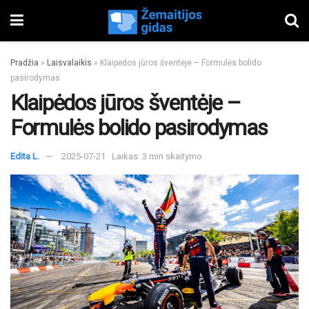
Pradžia
»
Laisvalaikis
»
Klaipėdos jūros šventėje – Formulės bolido
pasirodymas
Klaipėdos jūros šventėje –
Formulės bolido pasirodymas
Edita L.
2025-07-21
Laikas: 3 min skaitymo