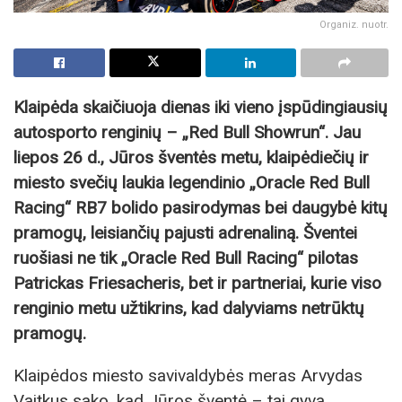
Organiz. nuotr.
Klaipėda skaičiuoja dienas iki vieno įspūdingiausių
autosporto renginių – „Red Bull Showrun“. Jau
liepos 26 d., Jūros šventės metu, klaipėdiečių ir
miesto svečių laukia legendinio „Oracle Red Bull
Racing“ RB7 bolido pasirodymas bei daugybė kitų
pramogų, leisiančių pajusti adrenaliną. Šventei
ruošiasi ne tik „Oracle Red Bull Racing“ pilotas
Patrickas Friesacheris, bet ir partneriai, kurie viso
renginio metu užtikrins, kad dalyviams netrūktų
pramogų.
Klaipėdos miesto savivaldybės meras Arvydas
Vaitkus sako, kad Jūros šventė – tai gyva