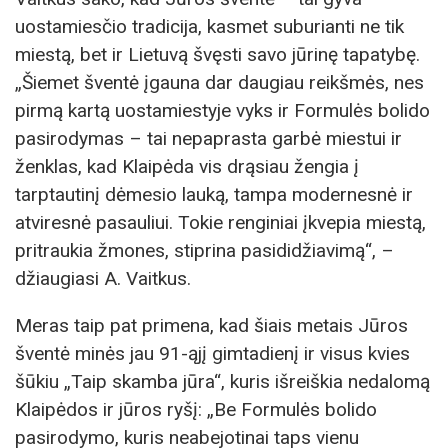
uostamiesčio tradicija, kasmet suburianti ne tik
miestą, bet ir Lietuvą švęsti savo jūrinę tapatybę.
„Šiemet šventė įgauna dar daugiau reikšmės, nes
pirmą kartą uostamiestyje vyks ir Formulės bolido
pasirodymas – tai nepaprasta garbė miestui ir
ženklas, kad Klaipėda vis drąsiau žengia į
tarptautinį dėmesio lauką, tampa modernesnė ir
atviresnė pasauliui. Tokie renginiai įkvepia miestą,
pritraukia žmones, stiprina pasididžiavimą“, –
džiaugiasi A. Vaitkus.
Meras taip pat primena, kad šiais metais Jūros
šventė minės jau 91-ąjį gimtadienį ir visus kvies
šūkiu „Taip skamba jūra“, kuris išreiškia nedalomą
Klaipėdos ir jūros ryšį: „Be Formulės bolido
pasirodymo, kuris neabejotinai taps vienu