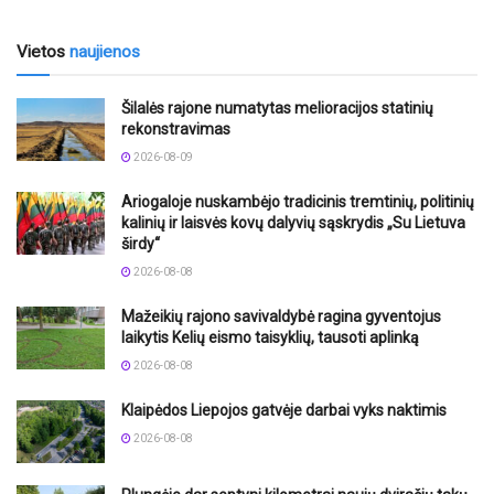
Vietos
naujienos
Šilalės rajone numatytas melioracijos statinių
rekonstravimas
2026-08-09
Ariogaloje nuskambėjo tradicinis tremtinių, politinių
kalinių ir laisvės kovų dalyvių sąskrydis „Su Lietuva
širdy“
2026-08-08
Mažeikių rajono savivaldybė ragina gyventojus
laikytis Kelių eismo taisyklių, tausoti aplinką
2026-08-08
Klaipėdos Liepojos gatvėje darbai vyks naktimis
2026-08-08