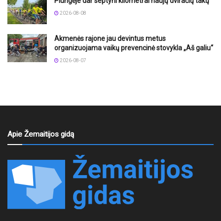
Plungėje dar septyni kilometrai naujų dviračių takų
2026-08-08
Akmenės rajone jau devintus metus
organizuojama vaikų prevencinė stovykla „Aš galiu“
2026-08-07
Apie Žemaitijos gidą