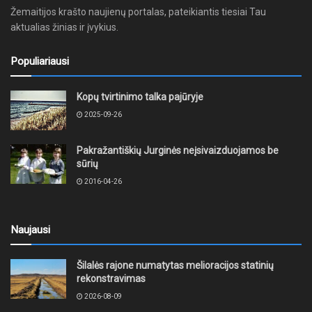
Žemaitijos krašto naujienų portalas, pateikiantis tiesiai Tau
aktualias žinias ir įvykius.
Populiariausi
Kopų tvirtinimo talka pajūryje
2025-09-26
Pakražantiškių Jurginės neįsivaizduojamos be
sūrių
2016-04-26
Naujausi
Šilalės rajone numatytas melioracijos statinių
rekonstravimas
2026-08-09