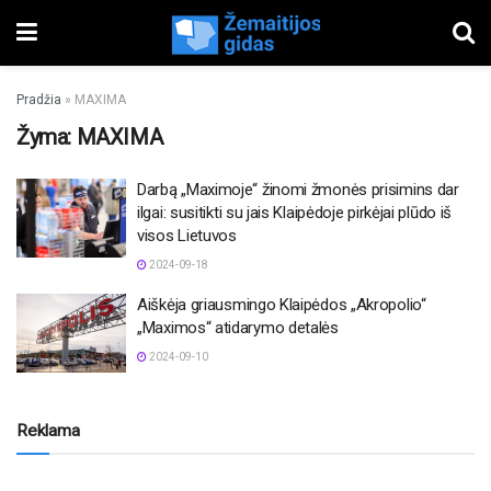
Pradžia
»
MAXIMA
Žyma:
MAXIMA
Darbą „Maximoje“ žinomi žmonės prisimins dar
ilgai: susitikti su jais Klaipėdoje pirkėjai plūdo iš
visos Lietuvos
2024-09-18
Aiškėja griausmingo Klaipėdos „Akropolio“
„Maximos“ atidarymo detalės
2024-09-10
Reklama