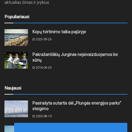
aktualias žinias ir įvykius.
Populiariausi
Kopų tvirtinimo talka pajūryje
2025-09-26
Pakražantiškių Jurginės neįsivaizduojamos be
sūrių
2016-04-26
Naujausi
Pasirašyta sutartis dėl „Plungės energijos parko“
steigimo
2026-08-10
Vidutinės kuro kainos pirmadienį Lietuvos