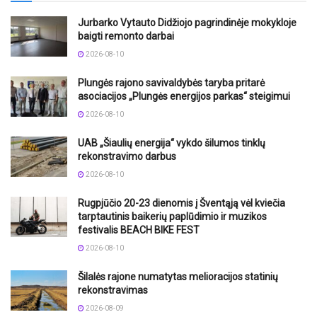
Jurbarko Vytauto Didžiojo pagrindinėje mokykloje
baigti remonto darbai
2026-08-10
Plungės rajono savivaldybės taryba pritarė
asociacijos „Plungės energijos parkas“ steigimui
2026-08-10
UAB „Šiaulių energija“ vykdo šilumos tinklų
rekonstravimo darbus
2026-08-10
Rugpjūčio 20-23 dienomis į Šventąją vėl kviečia
tarptautinis baikerių paplūdimio ir muzikos
festivalis BEACH BIKE FEST
2026-08-10
Šilalės rajone numatytas melioracijos statinių
rekonstravimas
2026-08-09