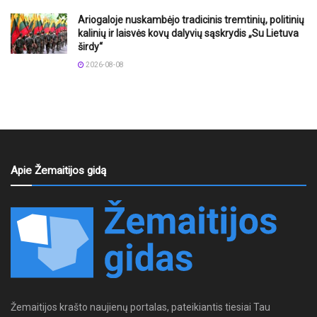
Ariogaloje nuskambėjo tradicinis tremtinių, politinių
kalinių ir laisvės kovų dalyvių sąskrydis „Su Lietuva
širdy“
2026-08-08
Apie Žemaitijos gidą
Žemaitijos krašto naujienų portalas, pateikiantis tiesiai Tau