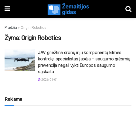
Pradžia
»
Origin Robotics
Žyma:
Origin Robotics
JAV griežtina dronų ir jų komponentų kilmės
kontrolę: specialistas įspėja – saugumo grėsmių
prevencija negali vykti Europos saugumo
sąskaita
2026-01-01
Reklama